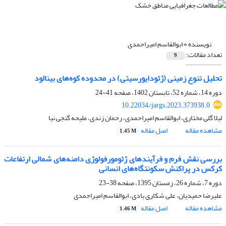
نویسنده =
ابوالقاسم امیراحمدی
تعداد مقالات:
9
تحلیل تنوع زمینی (ژئودایورسیتی) در محدوده کوه‌های بینالود
دوره 14، شماره 52، تابستان 1402، صفحه
41-24
10.22034/jargs.2023.373938.0
لیلا گلی مختاری، ابوالقاسم امیراحمدی، رحمان زندی، ملیحه گنجی نیا
مشاهده مقاله
اصل مقاله
1.45 M
بررسی نقش فرم و فرآیندهای ژئومورفولوژی دامنه‌های شمالی ارتفاعات
کرکس در پراکنش سکونتگاه‌های انسانی
دوره 7، شماره 26، زمستان 1395، صفحه
38-23
علیرضا حمیدیان، علی شکاری بادی، ابوالقاسم امیراحمدی
مشاهده مقاله
اصل مقاله
1.46 M