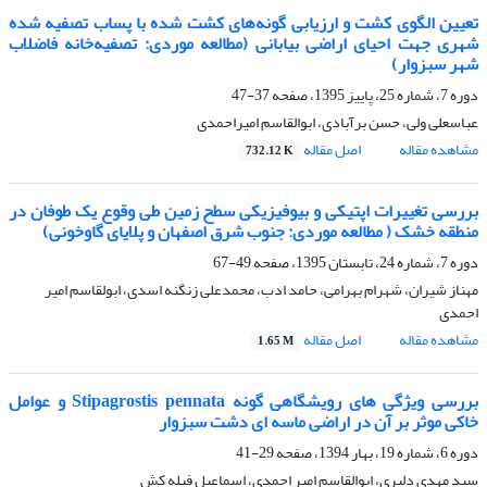
تعیین الگوی کشت و ارزیابی گونه‌های کشت شده با پساب تصفیه شده
شهری جهت احیای اراضی بیابانی (مطالعه موردی: تصفیه‌خانه فاضلاب
شهر سبزوار)
دوره 7، شماره 25، پاییز 1395، صفحه
37-47
عباسعلی ولی، حسن برآبادی، ابوالقاسم امیراحمدی
مشاهده مقاله
اصل مقاله
732.12 K
بررسی تغییرات اپتیکی و بیوفیزیکی سطح زمین طی وقوع یک طوفان در
منطقه خشک ( مطالعه موردی: جنوب شرق اصفهان و پلایای گاوخونی)
دوره 7، شماره 24، تابستان 1395، صفحه
49-67
مهناز شیران، شهرام بهرامی، حامد ادب، محمدعلی زنگنه اسدی، ابولقاسم امیر
احمدی
مشاهده مقاله
اصل مقاله
1.65 M
بررسی ویژگی های رویشگاهی گونه Stipagrostis pennata و عوامل
خاکی موثر بر آن در اراضی ماسه ای دشت سبزوار
دوره 6، شماره 19، بهار 1394، صفحه
29-41
سید مهدی دلبری، ابوالقاسم امیر احمدی، اسماعیل فیله کش