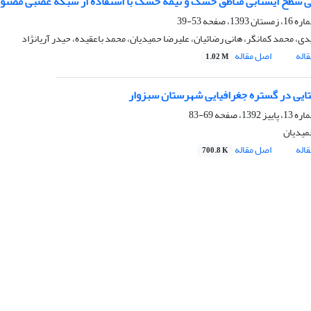
سطح ایستابی مناطق خشک و نیمه خشک با استفاده از شبکه عصبی مصنوعی و قانون یادگی
53-39
ی، محمد کمانگر، هانی رضائیان، علیرضا حمیدیان، محمد باعقیده، حیدر آریانژاد
اله
اصل مقاله
1.02 M
ایی در گستره جغرافیایی شهرستان سبزوار
69-83
میدیان
اله
اصل مقاله
700.8 K