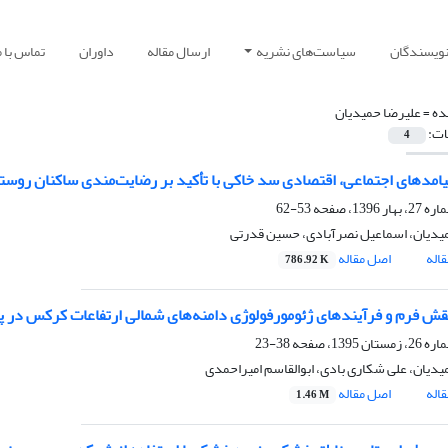
نویسندگان
سیاست‌های نشریه
ارسال مقاله
داوران
تماس با م
ده =
علیرضا حمیدیان
ات:
4
امدهای اجتماعی، اقتصادی سد خاکی با تأکید بر رضایت‌مندی ساکنان روستا
53-62
یدیان، اسماعیل نصرآبادی، حسین قدرتی
اله
اصل مقاله
786.92 K
ش فرم و فرآیندهای ژئومورفولوژی دامنه‌های شمالی ارتفاعات کرکس در پ
38-23
یدیان، علی شکاری بادی، ابوالقاسم امیراحمدی
اله
اصل مقاله
1.46 M