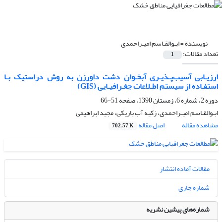
نویسنده =
ابـوالقـاسم امیـراحمدی
تعداد مقالات:
1
ارزیـابی آسیب‌پـذیـری آبخـوان دشت داورزن به روش دراستیک بـا
استفـاده از سیستم اطـلاعات جغـرافیـایی (GIS)
دوره 2، شماره 6، زمستان 1390، صفحه
51-66
ابـوالقـاسم امیـراحمدی، زکیه آب باریکی، مجید ابراهیمی
مشاهده مقاله
اصل مقاله
702.57 K
مقالات آماده انتشار
شماره جاری
شماره‌های پیشین نشریه