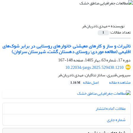
نویسنده =
مهدی نادریان فر
تعداد مقالات:
1
تاثیرات و ساز و کارهای معیشتی خانوارهای روستایی در برابر شوک‌های
اقلیمی (مطالعه موردی: روستای دهستان گشت، شهرستان سراوان)
دوره 17، شماره 63، بهار 1405، صفحه
148-167
10.22034/jargs.2025.529430.1210
سیروس قنبری، ساناز تناکیان، مهدی نادریان فر
مشاهده مقاله
اصل مقاله
1.16 M
مقالات آماده انتشار
شماره جاری
شماره‌های پیشین نشریه