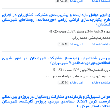
مشاهده مقاله
اصل مقاله
897.91 K
واکاوی عوامل بازدارنده و پیش‌برنده‌ی مشارکت کشاورزان در اجرای
طرح یکپارچه‌سازی اراضی زراعی (موردمطالعه: روستاهای شهرستان
نهبندان)
دوره 9، شماره 34، زمستان 1397، صفحه
25-41
محمدرضا بخشی، محمد رزقی
مشاهده مقاله
اصل مقاله
1.17 M
بررسی شاخص­های زمینه‌ساز مشارکت شهروندان در امور شهری
(مطالعه‌ی موردی: منطقه‌ی 9 شهر تهران)
دوره 8، شماره 29، پاییز 1396، صفحه
33-51
محمود آروین، حسین فرهادی خواه، احمد پوراحمد
مشاهده مقاله
اصل مقاله
1.57 M
عوامل تسهیل‌گر و بازدارنده‌ی مشارکت روستاییان در پروژه‌ی بین‌المللی
ترسیب کربن (CSP) (مطالعه‌ی موردی، پروژه‌ی گل­چشمه، شهرستان
محلات، استان مرکزی)