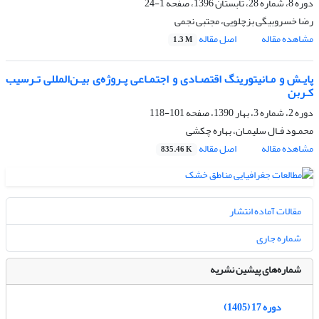
دوره 8، شماره 28، تابستان 1396، صفحه
1-24
رضا خسروبیگی بزچلویی، مجتبی نجمی
مشاهده مقاله
اصل مقاله
1.3 M
پایـش و مـانیتورینگ اقتصـادی و اجتمـاعی پـروژه‌ی بیـن‌المللی تـرسیب
کـربن
دوره 2، شماره 3، بهار 1390، صفحه
101-118
محمـود فـال سلیمـان، بهاره چکشی
مشاهده مقاله
اصل مقاله
835.46 K
مقالات آماده انتشار
شماره جاری
شماره‌های پیشین نشریه
دوره 17 (1405)