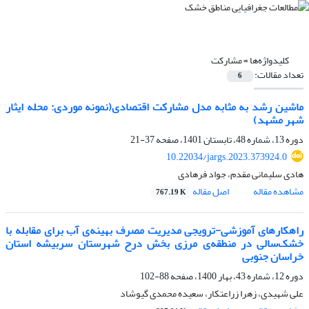
کلیدواژه‌ها =
مشارکت
تعداد مقالات:
6
ماشین رشد به مثابه مدل مشارکت اقتصادی(نمونه موردی: محله ایثار
شهر مشهد)
دوره 13، شماره 48، تابستان 1401، صفحه
37-21
10.22034/jargs.2023.373924.0
هادی سلیمانی مقدم، جواد فرهادی
مشاهده مقاله
اصل مقاله
767.19 K
راهکارهای آموزشی-ترویجی مدیریت مصرف بهینه‌ی آب برای مقابله با
خشک‌سالی در منطقه‌ی مرزی بخش درح شهرستان سربیشه استان
خراسان جنوبی
دوره 12، شماره 43، بهار 1400، صفحه
88-102
علی شهیدی، زهرا زراعتکار، سعیده محمدی گیوشاد