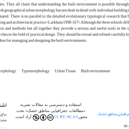
ies. They all claim that understanding the built environment is possible throug
sh geographical urban morphology has not dealt in detail with individual building ty
ated. There is no parallel to the detailed evolutionary typological research that ha
ing and architectural practice (Larkham,1998:167).Although the three schools differ 
cts and methods, but all together they provide a serious and useful tools in the 
rches in the field of practical design. They should be reread and refined carefully 
deas for managing and designing the built environments.
orphology
Typomorphology
Urban Tissue
Built environment
اشت
استفاده و دسترسی به مقالات نشریه
«مطالعات جغرافیایی مناطق خشک» تحت
جفرافیایی مناطق خشک
برای 
CC BY-NC 4.0
مجوز
آزاد است.
مشتر