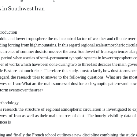
 in Southwest Iran
troduction
ddle and lower troposphere, the main control factor of weather and climate over t
ding forcing from high mountains. In this regard, regional scale atmospheric circula
ccurrence of summer dust storms over the area. Southwest of Iran experiences a la
period when a series of semi-permanent synoptic systems in lower troposphere contr
r of works which have been done during two to three last decades, the main gove
e East are not much clear. Therefore, this study aims to clarify how dust storms occ
regard, the research tries to answer to the following questions: What are the mos
west of Iran? What are the main sources of dust for each synoptic pattern? and how
storm events over the area?
ethodology
is research, the structure of regional atmospheric circulation is investigated to
west of Iran as well as their main sources of dust. The hourly visibility data of
nces is
ing and finally the French school outlines a new discipline combining the study o