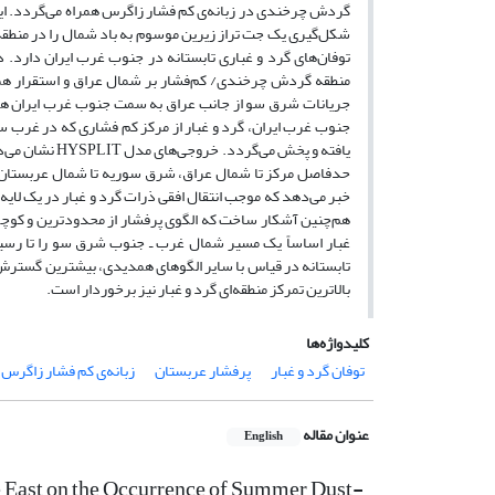
گردش چرخندی در زبانه‌ی کم فشار زاگرس همراه می‌گردد. ای
شکل‌گیری یک جت تراز زیرین موسوم به باد شمال را در منطقه
توفان‌های گرد و غباری تابستانه در جنوب غرب ایران دارد. 
منطقه گردش چرخندی/ کم‌فشار بر شمال عراق و استقرار همزم
جریانات شرق سو از جانب عراق به سمت جنوب غرب ایران همراه
جنوب غرب ایران، گرد و غبار از مرکز کم فشاری که در غرب سا
یافته و پخش می
حدفاصل مرکز تا شمال عراق، شرق سوریه تا شمال عربستان می
خبر می‌دهد که موجب انتقال افقی ذرات گرد و غبار در یک لایه 
هم‌چنین آشکار ساخت که الگوی پرفشار از محدودترین و کوچکت
تابستانه در قیاس با سایر الگوهای همدیدی، بیشترین گسترش اف
بالاترین تمرکز منطقه‌ای گرد و غبار نیز برخوردار است.
کلیدواژه‌ها
توفان گرد و غبار
پرفشار عربستان
زبانه‌ی کم فشار زاگرس
عنوان مقاله
English
e East on the Occurrence of Summer Dust-