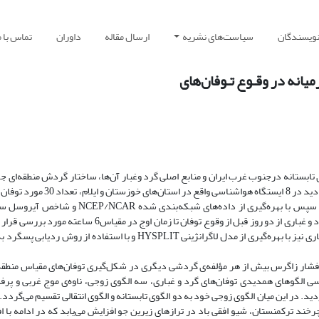
نویسندگان
سیاست‌های نشریه
ارسال مقاله
داوران
تماس با م
انه در وقـوع تـوفان‌های
ی تابستانه درجنوب غرب ایران و منابع اصلی گرد وغبار آن‌ها، ساختار گردش منطقه‌ای ج
بررسی قرار گرفت. ابتدا با بهره‌گیری از داده‌های ساعتی میزان دید در 8 ایستگاه هواشناسی واقع در ا
برای یک دوره زمانی شش ساله (2003ـ 1998) استخراج شد. سپس با بهره‌گیری از داده‌های شبکه‌بندی شده 
TOMS ویژگی‌های دینامیکی و همدیدی هریک از توفان‌های گرد و غباری از دو روز قبل از وقوع توفان تا زمان اوج در مقیاس
تعیین منابع اصلی گرد و غبار برای هر یک از توفان‌های گرد وغباری نیز با بهره‌گیری از مدل لاگرانژینی HYSPLIT و با استفاده از روش
م فشار زاگرس بیش از هر مؤلفه‌ی گردشی دیگری در شکل‌گیری توفان‌های مقیاس منطقه‌
 الگوهای همدیدی توفان‌های گرد و غباری، سه الگوی زوجی، ناوه‌ی موج غربی و پرفش
د. در این میان الگوی زوجی خود به دو الگوی تابستانه و الگوی انتقالی تقسیم می‌گردد. 
د ترکمنستان، شیو افقی باد در ترازهای زیرین جو افزایش می‌یابد که در ادامه با ا