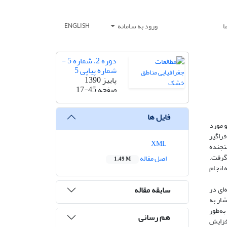
ا
ورود به سامانه
ENGLISH
دوره 2، شماره 5 -
شماره پیاپی 5
پاییز 1390
صفحه
17-45
فایل ها
و مورد
ستان‌های خوزستان و ایلام، تعداد 30 مورد توفان فراگیر
XML
NCEP/NCAR و شاخص آیروسل سنجنده
6 ساعته مورد بررسی قرار گرفت.
اصل مقاله
1.49 M
 ردیابی پسگرد به انجام
سابقه مقاله
ای در
ار به
به‌طور
هم رسانی
فزایش