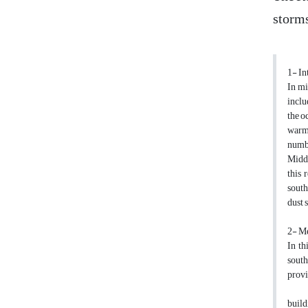
storms
1- In
In mi
inclu
the o
warm 
numbe
Middl
this 
south
dust 
2- M
In th
south
provi
build