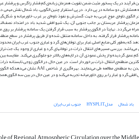
ن فرآیند در یک پسخور مثبت ضمن تقویت همزمان زبانه‌ی کم فشار زاگرس و پرفشار عر
 همشارش دو سامانه در پی دارد. در پی استقرار چنین الگویی، باد شمال نقش مهمی در
در الگوی ناوه‌ی موج غربی به جهت گسترش و نفوذ ناوه‌ای بر غرب خاورمیانه و شکل‌گ
ان پرفشار عربستان بر جانب جنوبی آن، یک شیو افقی شدید باد در امتداد نصف‌النها
 می‌گردد. نهایتاً در الگوی پرفشار به سبب قرار گرفتن یک سامانه پرفشار بر روی م
مانه پرفشار قرار گرفته، به داخل سامانه منتقل شده و از طریق پرفشار در سطح منطقه
‌گردد. خروجی‌های مدل HYSPLIT نشان می‌دهد که به‌طور کلی منابع اصلی غبار برای توفان‌های گرد و غباری جنوب غرب ایران محد
‌باشد. بررسی مسیرهای انتقال ذرات در توفانهای گرد و غباری از وجود یک جت تراز 
کم عمق گردیده و از پخش عمودی آن در لایه‌های بالاتر جو جلوگیری می‌کند. مقایسه بین 
رین منطقه‌ی انتقال ذرات برخوردار است. در عین حال در الگوی زوجی تابستانه ذرات 
غبار اساساً یک مسیر شمال غرب ـ جنوب شرق سو را تا رسیدن به منطقه‌ی مطالعه طی می‌نمایند. بهره‌گیری از شاخ
قی گرد و غبار را بر روی خاورمیانه تجربه می‌کند و در عین حال در بین سه الگوی همد
باد شمال
مدلHYSPLIT
جنوب غرب ایران
le of Regional Atmospheric Circulation over the Middl