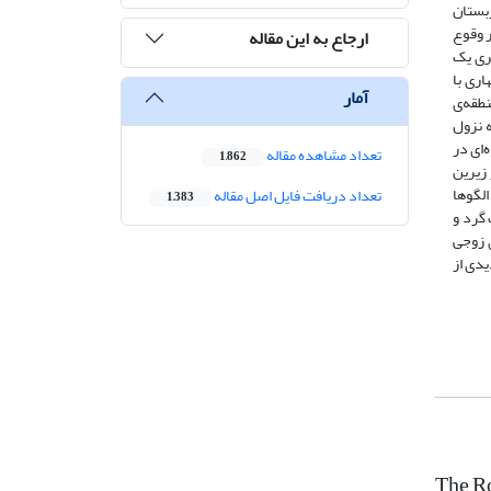
بستان
 وقوع
ارجاع به این مقاله
یری یک
ری با
آمار
نطقه‌ی
‌ نزول
وده‌ای در
تعداد مشاهده مقاله
1,862
زیرین
الگوها
تعداد دریافت فایل اصل مقاله
1,383
گرد و
ص AAI نشان می‌دهدکه الگوی زوجی
یدی از
The Ro