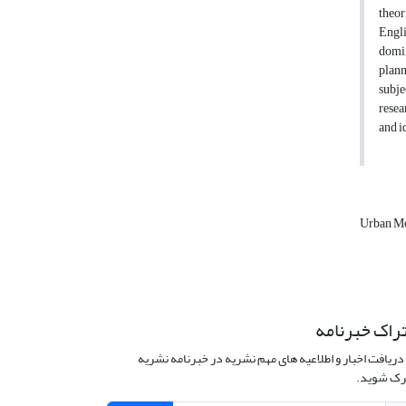
theor
Engli
domin
plann
subje
resea
and i
Urban M
راک خبرنامه
دریافت اخبار و اطلاعیه های مهم نشریه در خبرنامه نشریه
ک شوید.