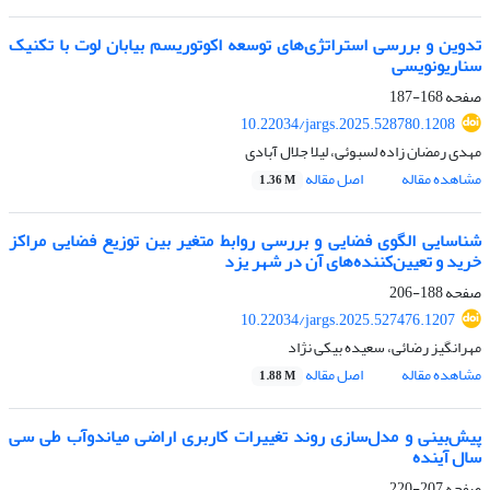
تدوین و بررسی استراتژی‌های توسعه اکوتوریسم بیابان لوت با تکنیک
سناریونویسی
صفحه
168-187
10.22034/jargs.2025.528780.1208
مهدی رمضان زاده لسبوئی، لیلا جلال آبادی
مشاهده مقاله
اصل مقاله
1.36 M
شناسایی الگوی فضایی و بررسی روابط متغیر بین توزیع فضایی مراکز
خرید و تعیین‌کننده‌های آن در شهر یزد
صفحه
188-206
10.22034/jargs.2025.527476.1207
مهرانگیز رضائی، سعیده بیکی نژاد
مشاهده مقاله
اصل مقاله
1.88 M
پیش‌بینی و مدل‌سازی روند تغییرات کاربری اراضی میاندوآب طی سی
سال آینده
صفحه
207-220