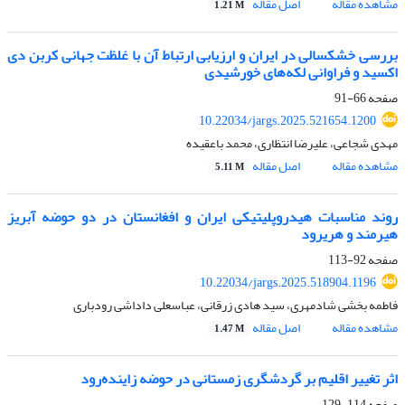
مشاهده مقاله
اصل مقاله
1.21 M
بررسی خشکسالی در ایران و ارزیابی ارتباط آن‌ با غلظت جهانی کربن دی
اکسید و فراوانی لکه‌های خورشیدی
صفحه
66-91
10.22034/jargs.2025.521654.1200
مهدی شجاعی، علیرضا انتظاری، محمد باعقیده
مشاهده مقاله
اصل مقاله
5.11 M
روند مناسبات هیدروپلیتیکی ایران و افغانستان در دو حوضه آبریز
هیرمند و هریرود
صفحه
92-113
10.22034/jargs.2025.518904.1196
فاطمه بخشی شادمهری، سید هادی زرقانی، عباسعلی داداشی رودباری
مشاهده مقاله
اصل مقاله
1.47 M
اثر تغییر اقلیم بر گردشگری زمستانی در حوضه زاینده‌رود
صفحه
114-129