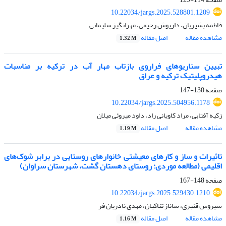
10.22034/jargs.2025.528801.1209
فاطمه بشیریان، داریوش رحیمی، مهرانگیز سلیمانی
مشاهده مقاله
اصل مقاله
1.32 M
تبیین سناریوهای فراروی بازتاب مهار آب در ترکیه بر مناسبات
هیدروپلیتیک ترکیه و عراق
صفحه
130-147
10.22034/jargs.2025.504956.1178
زکیه آفتابی، مراد کاویانی راد، داود میروئی میلان
مشاهده مقاله
اصل مقاله
1.19 M
تاثیرات و ساز و کارهای معیشتی خانوارهای روستایی در برابر شوک‌های
اقلیمی (مطالعه موردی: روستای دهستان گشت، شهرستان سراوان)
صفحه
148-167
10.22034/jargs.2025.529430.1210
سیروس قنبری، ساناز تناکیان، مهدی نادریان فر
مشاهده مقاله
اصل مقاله
1.16 M