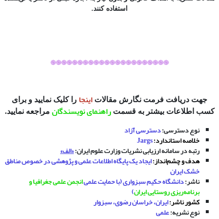
استفاده کنند.
֎֎֎֎֎֎֎֎֎֎֎֎֎֎֎֎֎֎֎֎֎֎
اینجا
جهت دریافت فرمت نگارش مقالات
را کلیک نمایید و برای
راهنمای نویسندگان
کسب اطلاعات بیشتر به قسمت
مراجعه نمایید.
نوع دسترسی:
دسترسی آزاد
خلاصه استاندارد:
Jargs
رتبه در سامانه ارزیابی نشریات وزارت علوم ایران:
«الف»
هدف و چشم‌انداز:
ایجاد یک پایگاه اطلاعات علمی و پژوهشی در خصوص مناطق
خشک ایران
ناشر:
دانشگاه حکیم سبزواری (با حمایت علمی
انجمن علمی جغرافیا و
برنامه‌ریزی روستایی ایران
)
کشور ناشر:
ایران، خراسان رضوی، سبزوار
نوع نشریه:
علمی