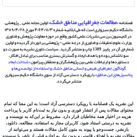
مطالعات جغرافیایی مناطق خشک
فصلنامه
«
»
اولین
مجله علمی _ پژوهشی
دانشگاه حکیم سبزواری است که طی ابلاغیه شماره ۴۰۶۴/۱۱/۳ مورخ ۱۳۸۹/۴/۲۸
در کمیسیون بررسی نشریات علمی کشور واقع در حوزه معاونت پژوهش و فناوری
وزارت علوم تحقیقات و فناوری از درجه علمی - پژوهشی برخوردار گردیده و اولین
شماره‌ی آن در
پاییز
1389 چاپ و منتشر گردید. سیاست داوری نشریه به صورت دو
سو ناشناس بوده و با هدف ایجاد و گسترش بستری مناسب برای تبادل افکار،
دستاوردها و ارتباطات علمی بین پژوهشگران و محققان پیرامون
«
شناخت ابعاد
گوناگون جغرافیای طبیعی و انسانی مناطق خشک و استفاده از توانمندی‌ها و
پتانسیل‌های این مناطق»
با رویکرد
دسترسی آزاد از سوی دانشگاه حکیم سبزواری
منتشر می‌گردد.
این نشریه یک فصلنامه با رویکرد دسترسی آزاد است؛ به این معنا که تمام
محتوای مقالات پس از انتشار فوری و بدون نیاز به ثبت‌نام کاربر یا پرداخت
هزینه در اختیار همه مخاطبان قرار دارد. مشروط بر این‌که به نویسنده و
نشریه به درستی استناد شود، کاربران مجاز به استفاده، مطالعه، دانلود،
بازنشر، جست‌وجو یا پیوند به متون کامل مقالات هستند و می‌توانند از
مقالات نشریه با اهداف قانونی و بدون نیاز به اجازه قبلی از ناشر یا نویسنده