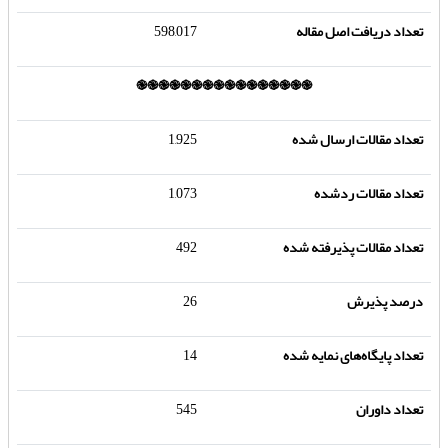
تعداد دریافت اصل مقاله
598,017
֎֎֎֎֎
֎
֎
֎
֎
֎
֎
֎
֎֎
֎
֎
تعداد مقالات ارسال شده
1,925
تعداد مقالات ردشده
1,073
تعداد مقالات پذیرفته شده
492
درصد پذیرش
26
تعداد پایگاه‌های نمایه شده
14
تعداد داوران
545