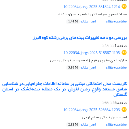
10.22034/jargs.2025.531824.1214
صیاد اصغری سراسکانرود، امیر حسین پسنده
مشاهده مقاله
اصل مقاله
1.44 M
بررسی دو دهه تغییرات پهنه‌های برفی رشته کوه البرز
صفحه
221-245
10.22034/jargs.2025.518567.1195
بیان خالدی، منوچهر فرج زاده، یوسف قویدل رحیمی
مشاهده مقاله
اصل مقاله
3.18 M
کاربست مدل احتمالاتی مبتنی بر سامانه اطلاعات جغرافیایی در شناسایی
مناطق مستعد وقوع زمین لغزش در یک منطقه نیمه‌خشک در استان
گلستان
صفحه
246-265
10.22034/jargs.2025.526664.1203
امیرحسین قربانی، صالح آرخی
مشاهده مقاله
اصل مقاله
2.12 M