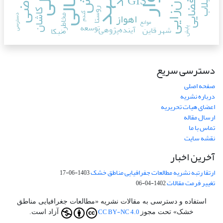
مشهد
بیابان‌زایی
GIS
سیلاب
روستا
کاشان
اهواز
گندم
دسترسی
مخاطره
موانع
توسعه
آینده‌پژوهی
شهر قاین
نبکا
پایش
دسترسی سریع
صفحه اصلی
درباره نشریه
اعضای هیات تحریریه
ارسال مقاله
تماس با ما
نقشه سایت
آخرین اخبار
ارتقا رتبه نشریه مطالعات جفرافیایی مناطق خشک
1403-06-17
تغییر فرمت مقالات
1402-04-06
استفاده و دسترسی به مقالات نشریه «مطالعات جغرافیایی مناطق
CC BY-NC 4.0
خشک» تحت مجوز
آزاد است.