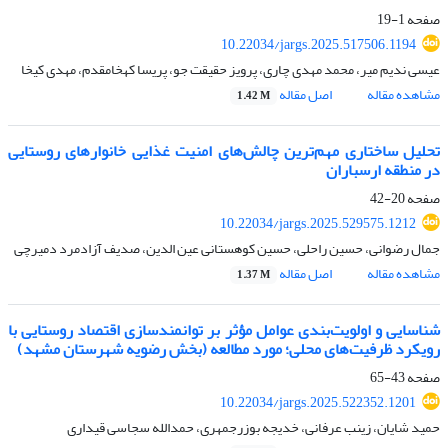
صفحه
1-19
10.22034/jargs.2025.517506.1194
عیسی ندیم میر، محمد مهدی چاری، پرویز حقیقت جو، پریسا کهخامقدم، مهدی کیخا
مشاهده مقاله
اصل مقاله
1.42 M
تحلیل ساختاری مهم‌ترین چالش‌های امنیت غذایی خانوارهای روستایی
در منطقه ارسباران
صفحه
20-42
10.22034/jargs.2025.529575.1212
جمال رضوانی، حسین راحلی، حسین کوهستانی عین الدین، صدیف آزادمرد دمیرچی
مشاهده مقاله
اصل مقاله
1.37 M
شناسایی و اولویت‌بندی عوامل مؤثر بر توانمندسازی اقتصاد روستایی با
رویکرد ظرفیت‌های محلی؛ مورد مطالعه (بخش رضویه شهرستان مشهد)
صفحه
43-65
10.22034/jargs.2025.522352.1201
حمید شایان، زینب عرفانی، خدیجه بوزرجمهری، حمدالله سجاسی قیداری