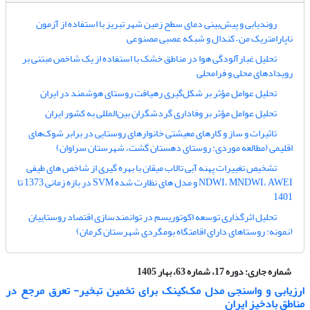
روندیابی و پیش‌بینی دمای سطح زمین شهر تبریز با استفاده از آزمون
ناپارامتریک من – کندال و شبکه عصبی مصنوعی
تحلیل غبارآلودگی هوا در مناطق خشک با استفاده از یک شاخص مبتنی بر
رویدادهای محلی و فرامحلی
تحلیل عوامل مؤثر بر شکل‌گیری رهیافت روستای هوشمند در ایران
تحلیل عوامل مؤثر بر وفاداری گردشگران بین‌المللی به کشور ایران
تاثیرات و ساز و کارهای معیشتی خانوارهای روستایی در برابر شوک‌های
اقلیمی (مطالعه موردی: روستای دهستان گشت، شهرستان سراوان)
تشخیص تغییرات پهنه آبی تالاب میقان با بهره گیری از شاخص های طیفی
NDWI، MNDWI، AWEI و مدل های نظارت شده SVM در بازه زمانی 1373 تا
1401
تحلیل اثرگذاری توسعه اکوتوریسم در توانمندسازی اقتصاد روستاییان
(نمونه: روستاهای دارای اقامتگاه بومگردی شهرستان کرمان)
شماره جاری:
دوره 17، شماره 63، بهار 1405
ارزیابی و واسنجی مدل مک‌کینک برای تخمین تبخیر- تعرق مرجع در
مناطق بادخیز ایران