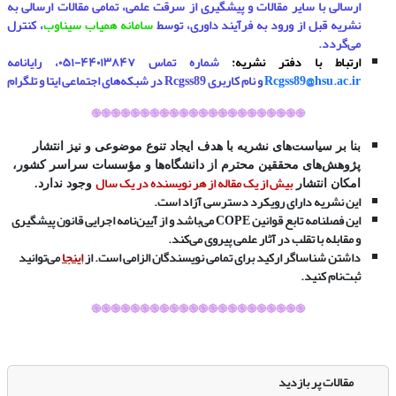
ارسالی با سایر مقالات و پیشگیری از سرقت علمی، تمامی مقالات ارسالی به
نشریه قبل از ورود به فرآیند داوری، توسط
سامانه همیاب سیناوب
، کنترل
می‌گردد.
ارتباط با دفتر نشریه:
شماره تماس ۴۴۰۱۳۸۴۷-۰۵۱، رایانامه
Rcgss89@hsu.ac.ir
و نام کاربری Rcgss89 در شبکه‌های اجتماعی ایتا و تلگرام
֎֎֎֎֎֎֎֎֎֎֎֎֎֎֎֎֎֎֎֎֎֎
بنا بر سیاست‌های نشریه با هدف ایجاد تنوع موضوعی و نیز انتشار
پژوهش‌های محققین محترم از دانشگاه‌ها و مؤسسات سراسر کشور،
بیش از یک مقاله از هر نویسنده در یک سال
امکان انتشار
وجود ندارد.
این نشریه دارای رویکرد دسترسی آزاد است.
این فصلنامه تابع قوانین
COPE
می‌باشد و از آیین‌نامه اجرایی قانون پیشگیری
و مقابله با تقلب در آثار علمی پیروی می‌کند
.
داشتن شناساگر ارکید برای تمامی نویسندگان الزامی است. از
اینجا
می‌توانید
ثبت‌نام کنید.
֎֎֎֎֎֎֎֎֎֎֎֎֎֎֎֎֎֎֎֎֎֎
مقالات پر بازدید