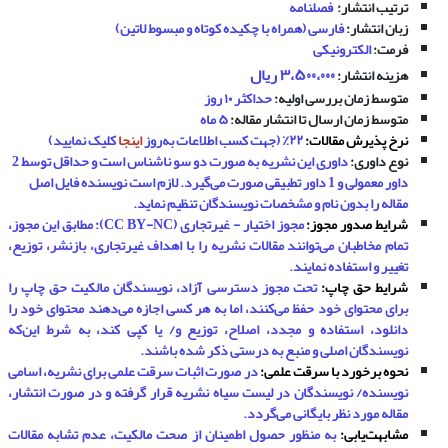
ترت
یب انتشار:
فصلنامه
زبان انتشار
:
فارسی (همراه با چکیده کوتاه و مبسوط لاتین)
فرمت:
الکترونیکی
۵۰۰،۰۰۰ ریال
۳،
هزینه انتشار:
متوسط زمان بررسی اولیه:
حداکثر ۱۰ روز
متوسط زمان ارسال تا انتشار مقاله:
۵ ماه
نرخ پذیرش مقالات:
۲۲٪ (جهت کسب اطلاعات به‌روز
اینجا
کلیک نمایید)
نوع داوری:
داوری این نشریه به صورت دو سو ناشناس است و حداقل توسط 2
داور معمولی و 1 داور تطبیقی صورت می‌گیرد. لازم است نویسنده فایل اصل
مقاله را بدون نام و مشخصات نویسندگان تنظیم نماید.
شرایط صدور مجوز:
مجوز اختیار - غیرتجاری (CC BY-NC): مطابق این مجوز،
تمام مخاطبان می‌توانند مقالات نشریه را با اهداف غیرتجاری، بازنشر، توزیع،
تغییر و استفاده نمایند.
شرایط حق چاپ:
تحت مجوز دسترسی آزاد، نویسندگان مالکیت حق چاپ را
برای محتوای خود حفظ می‌کنند، اما به هر کسی اجازه می‌دهند محتوای خود را
دانلود، استفاده و مجدد، اصلاح، توزیع و/ یا کپی کند، به شرط این‌که
نویسندگان اصلی و منبع به درستی ذکر شده باشند.
نحوه برخورد با سرقت علمی:
در صورت اثبات سرقت علمی برای نشریه، اسامی
نویسنده/ نویسندگان در لیست سیاه نشریه قرار گرفته و در صورت انتشار،
مقاله مورد نظر بایگانی می‌گردد.
مشابهت‌یابی:
به منظور حصول اطمینان از صحت مالکیت، عدم تشابه مقالات