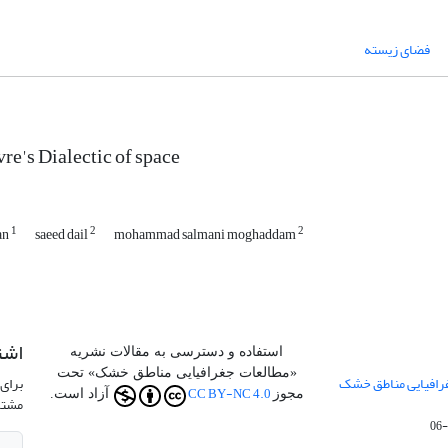
فضای زیسته
re's Dialectic of space
1
2
2
an
saeed dail
mohammad salmani moghaddam
اشت
استفاده و دسترسی به مقالات نشریه
«مطالعات جغرافیایی مناطق خشک» تحت
جفرافیایی مناطق خشک
برای 
CC BY-NC 4.0
مجوز
آزاد است.
مشتر