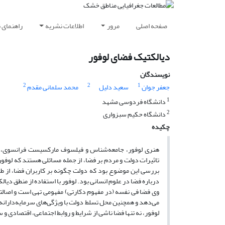
صفحه اصلی
مرور
اطلاعات نشریه
راهنمای 
دیالکتیک فضای لوفور
نویسندگان
2
2
1
جعفر جوان
سعید دلیل
محمد سلمانی مقدم
1
دانشگاه فردوسی مشهد
2
دانشگاه حکیم سبزواری
چکیده
هنری لوفور، جامعه‌شناس و فیلسوف مارکسیست فرانسوی، مُب
تاثیرات دولت و مردم بر فضا، از جمله مسائلی هستند که لوفور
بررسی این موضوع بود که دولت چگونه بر کاربران فضا، از طری
درباره فضا در علوم انسانی بود. لوفور با استفاده از منطق دیا
وی فضا فی نفسه (در مفهوم دکارتی) مفهومی تهی است و اصالتا 
می‌دهد و همچنین محل تسلط دولت با ویژگی‌های سرمایه‌دارانه 
لوفور، نه تنها فضا ناشی از شرایط و روابط اجتماعی، اقتصادی و