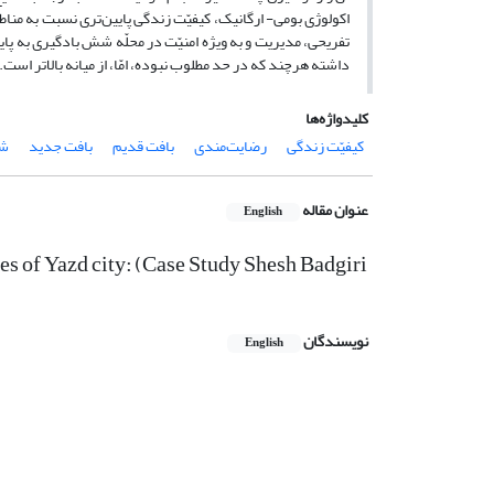
اکولوژی بومی- ارگانیک، کیفیّت زندگی پایین‌تری نسبت به مناط
تفریحی، مدیریت و به ویژه امنیّت در محلّه شش بادگیری به پ
داشته هرچند که در حد مطلوب نبوده، امّا، از میانه بالاتر است.
کلیدواژه‌ها
کیفیّت زندگی
رضایت‌مندی
بافت قدیم
بافت جدید
شه
عنوان مقاله
English
res of Yazd city: (Case Study Shesh Badgiri
نویسندگان
English