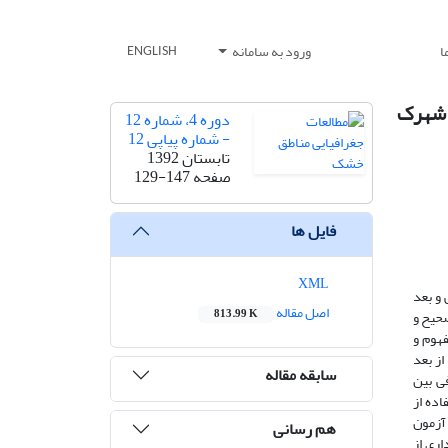
ا
ورود به سامانه
ENGLISH
 شهرک
دوره 4، شماره 12
- شماره پیاپی 12
تابستان 1392
صفحه
129-147
فایل ها
XML
 و بعد
اصل مقاله
صحیح و
813.99 K
هوم و
از بعد
سابقه مقاله
رت تصادفی بین
 که با استفاده از
ی، آزمون
هم رسانی
اری از