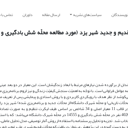
نویسندگان
سیاست‌های نشریه
ارسال مقاله
داوران
تماس با م
قدیم و جدید شهر یزد (مورد مطالعه محلّه شش بادگیری و
ان از برآورده شدن نیازهای مرتبط با ابعاد زندگیشان است. این معیار در دو بعد عینی
عه عوامل فراوانی است. با توجّه به اهمیّت سنجش کیفیّت زندگی و نیز لزوم برنامه‌ریزی 
ی‌کوشد از نظر هدف با رویکردی کاربردی و با روش اسنادی و پیمایشی پس از تعریف مف
حلّات تاریخی) و محلّه شهرک دانشگاه(از محلّات جدید و برنامه‌ریزی شده) شهر یزد را 
ذهنی کیفیّت زندگی بسنجد. در همین راستا پرسشنامه‌ای در قالب 11 معیار اصلی و 34 شاخص بر اساس طیف لیکرت تنظیم و به صو
سرپرستان ساکن محلّه توزیع گردید. جامعه آماری پژوهش 4020 نفر در محلّه شش بادگیری و 14555 در محلّه شهرک دانشگاه می‌باشد؛
ه ترتیب 300 و 330 تایی از هر محلّه انتخاب شد. تجزیه و تحلیل پرسشنامه با استفاده از روش آمار توصیفی، مدل تحلیل عامل
تایج به دست آمده در این پژوهش می‌توان دریافت که محلّات قدیم شهری علی‌رغم برخورد