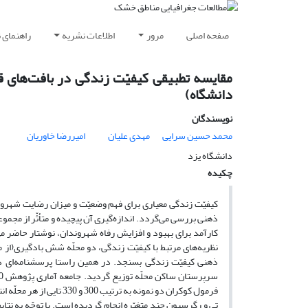
صفحه اصلی
مرور
اطلاعات نشریه
راهنمای 
مقایسه تطبیقی کیفیّت زندگی در بافت‌های 
دانشگاه)
نویسندگان
محمد حسین سرایی
مهدی علیان
امیررضا خاوریان
دانشگاه یزد
چکیده
کیفیّت زندگی معیاری برای فهم وضعیّت و میزان رضایت شهروند
ذهنی بررسی می‌گردد. اندازه‌گیری آن پیچیده و متأثّر از مجمو
کارآمد برای بهبود و افزایش رفاه شهروندان، نوشتار حاضر م
نظریه‌های مرتبط با کیفیّت زندگی، دو محلّه شش بادگیری(از م
فرمول کوکران دو نمونه ب
تی و رگرسیون چند متغیّره انجام گردیده است. با توجّه به ن