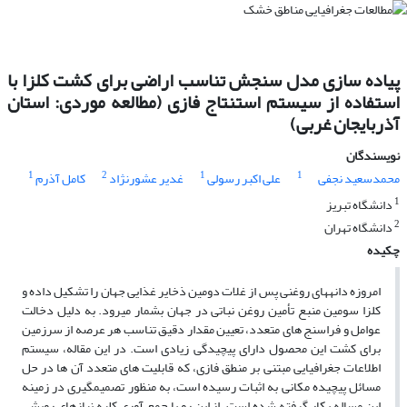
پیاده سازی مدل سنجش تناسب اراضی برای کشت کلزا با
استفاده از سیستم استنتاج فازی (مطالعه موردی: استان
آذربایجان غربی)
نویسندگان
1
2
1
1
محمدسعید نجفی
علی اکبر رسولی
غدیر عشورنژاد
کامل آذرم
1
دانشگاه تبریز
2
دانشگاه تهران
چکیده
امروزه دانه‎های روغنی پس از غلات دومین ذخایر غذایی جهان را تشکیل داده و
کلزا سومین منبع تأمین روغن نباتی در جهان بشمار می‎رود. به دلیل دخالت
عوامل و فراسنج های متعدد، تعیین مقدار دقیق تناسب هر عرصه از سرزمین
برای کشت این محصول دارای پیچیدگی زیادی است. در این مقاله، سیستم
اطلاعات جغرافیایی مبتنی بر منطق فازی، که قابلیت های متعدد آن ها در حل
مسائل پیچیده مکانی به اثبات رسیده است، به منظور تصمیم‎گیری در زمینه
این مساله بکار گرفته شده است. از این رو با جمع آوری کلیه نیازهای رویشی