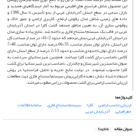
این محصول شامل فراسنج های اقلیمی مربوط به آمار ایستگاه‎های همدید و
باران سنجی در سطح استان آذربایجان غربی از بدو تأسیس تا سال 1388 و
داده های زمینی شامل مدل رقومی ارتفاع، کاربری اراضی و عمق خاک و
روقومی سازی آن، به تعیین مناطق مستعد کشت کلزا در استان آذربایجان
غربی در قالب یک سیستم استنتاج فازی پرداخته شد. نتایج پیاده سازی مدل
در استان آذربایجان غربی نشان می‎دهد که حدود 41/2% در صد از مساحت کل
این استان، دارای توان بسیار مناسب، 66/35 درصد دارای توان مناسب، 7/48
درصد دارای توان تاحدودی مناسب و حدود 2/13 درصد از سطح استان دارای
کلاس نامناسب برای کشت کلزا می‎باشد. همچنین شهرستان‎های سردشت به
عنوان مناسب‎ترین شهرستان و چالدران، نامناسب ترین شهرستان‎ها برای کشت
کلزا محسوب می‎شوند. در نهایت نتایج تجزیه و تحلیل فراسنج‎ها در روش
استفاده شده، نشان دهنده کارایی روش سیستم استنتاج فازی جهت مطالعات
ارزیابی تناسب اراضی برای کشت محصولات زراعی مطلوب می‎باشد.
کلیدواژه‌ها
ارزیابی تناسب اراضی
کلزا
سیستم استنتاج فازی
سامانه اطلاعات
جغرافیایی
آذربایجان غربی
عنوان مقاله
English