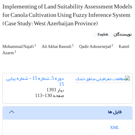
Implementing of Land Suitability Assessment Models
for Canola Cultivation Using Fuzzy Inference System
(Case Study: West Azerbaijan Province)
نویسندگان
English
1
1
2
Mohammad Najafi
Ali Akbar Rasouli
Qadir Ashournejad
Kamil
1
Azarm
دوره 5، شماره 15 - شماره پیاپی
15
بهار 1393
صفحه
113-130
فایل ها
XML