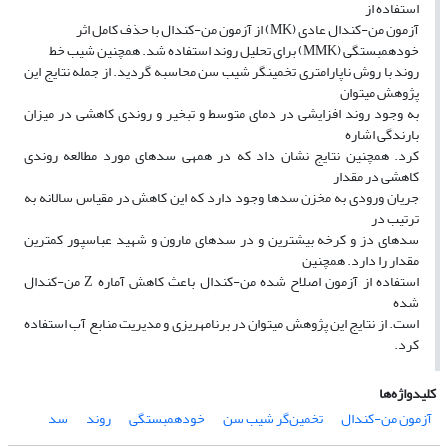
استفاده از
آزمون من-کندال عادی (MK) از آزمون من-کندال با حذف کامل اثر
خودهمبستگی (MMK) برای تحلیل روند استفاده شد. همچنین شیب خط
روند با روش ناپارامتری تخمین­گر شیب سن محاسبه گردید. از جمله نتایج این
پژوهش می­توان
به وجود روند افزایشی در دمای متوسط و تبخیر و روندی کاهشی در میزان
بارندگی اشاره
کرد. همچنین نتایج نشان داد که در همه­ی سدهای مورد مطالعه روندی
کاهشی در مقدار
جریان ورودی به مخزن سدها وجود دارد که این کاهش در مقیاس سالانه به
ترتیب در
سدهای دز و کرخه بیشترین و در سدهای مارون و شهید عباسپور کمترین
مقدار را دارد. همچنین
استفاده از آزمون اصلاح شده من-کندال باعث کاهش آماره Z من-کندال
شده
است. از نتایج این پژوهش می­توان در برنامه­ریزی و مدیریت منابع آب استفاده
کرد.
کلیدواژه‌ها
آزمون من-کندال
تخمین‌گر شیب سن
خودهمبستگی
روند
سد