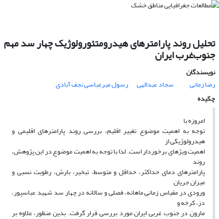
تحلیل روند پارامترهای هیدرومتئورولوژیک چهار سد مهم
جنوب‌غرب ایران
نویسندگان
رضا زمانی
سجاد عبدالهی
رسول میرعباسی نجف آبادی
چکیده
امروزه با
توجه به اهمیت موضوع تغییر اقلیم، بررسی روند پارامترهای اقلیمی و
هیدرولوژیکی از
اهمیت ویژه­ای برخوردار است. لذا با توجه به اهمیت موضوع در این پژوهش،
روند
پارامترهای دمای حداکثر، حداقل و متوسط، تبخیر، بارش، رطوبت نسبی و
میزان جریان
ورودی در مقیاس زمانی ماهانه، فصلی و سالانه در چهار سد شهید عباسپور،
دز، کرخه و
مارون در جنوب غربی ایران مورد بررسی قرار گرفت. بدین منظور، علاوه بر