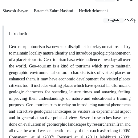
Siavosh shayan
Fatemeh Zahra Hashmi
Hedieh dehestani
چکیده
English
Introduction
Geo-morphotourism is a new sub-discipline that relay on nature and try
to maintain locality nature identity and introduce geologic phenomenon
of a place to tourists. Geo-tourism has a wide audience nowadays all over
the world. Geo-tourism is a kind of tourisms which try to maintain
geographic, environmental, cultural characteristics of visited places or
enhanced them; it may have economic development for visited places'
citizens, too. It includes visiting places which have special landforms and
geologic characters for spending leisure times and amazing feeling,
improving their understandings of nature and educational & training
purposes. Geo-tourism tries to relay on introducing natural phenomena
and attractive geological landscapes to visitors in experimental aspect
and in general attractive point of view. Several researches have been
done on evaluation of geomorphic landscapes by researchers in Iran and
all over the world, we can mention many of them such as Prolong (2005),
Comanescu et al (2007), Reynard et al (2011), Mokhtari (2009),