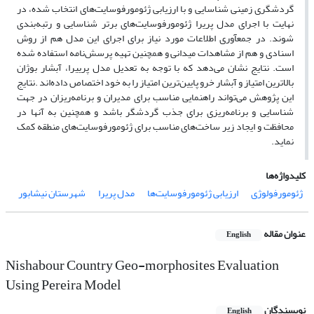
گردشگری زمینی شناسایی و با ارزیابی ژئومورفوسایت‌های انتخاب شده، در
نهایت با اجرای مدل پریرا ژئومورفوسایت‌های برتر شناسایی و رتبه‌بندی
شوند. در جمع‎آوری اطلاعات مورد نیاز برای اجرای این مدل هم از روش
اسنادی و هم از مشاهدات میدانی و همچنین تهیه پرسش‌نامه استفاده شده
‌است. نتایج نشان می‌دهد که با توجه به تعدیل مدل پرییرا، آبشار بوژان
بالاترین امتیاز و آبشار خرو پایین‌ترین امتیاز را به خود اختصاص داده‌اند .نتایج
این پژوهش می‌تواند راهنمایی مناسب برای مدیران و برنامه‌ریزان در جهت
شناسایی و برنامه‌ریزی برای جذب گردشگر باشد و همچنین به آنها در
محافظت و ایجاد زیر ساخت‌های مناسب برای ژئومورفوسایت‌های منطقه کمک
نماید.
کلیدواژه‌ها
ژئومورفولوژی
ارزیابی ژئومورفوسایت‌ها
مدل پریرا
شهرستان نیشابور
عنوان مقاله
English
Nishabour Country Geo-morphosites Evaluation
Using Pereira Model
نویسندگان
English