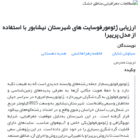
ارزیابی ژئومورفوسایت های شهرستان نیشابور با استفاده
از مدل پرییرا
نویسندگان
سیاوش شایان
فاطمه زهرا هاشمی
هدیه دهستانی
تربیت مدرس
چکیده
ژئومورفوتوریسم از جمله رشته‌های ‌وابسته جدیدی است که به طبیعت تکیه
دارد و با حفظ هویت مکانی آن‌ها به معرفی پدیده‌های زمین‌شناسی و
ژئومورفولوژی به گردشگران می‌پردازد. ژئوتوریسم امروزه در سراسر جهان
مخاطبان وسیعی یافته‌است. شهرستان نیشابور به وسعت 8925 کیلومتر مربع
در شمال‌غرب استان خراسان رضوی واقع و در امتداد رشته‌کوه‌های بینالود
قرار گرفته است.. در این شهرستان به‌دلیل موقعیت جغرافیایی، شرایط
توپوگرافی و ژئومورفولوژیکی خاص و آب‌وهوای مناسب، سایت‌های دارای
قابلیت گردشگری بسیاری را در خود جای داده است. در این پژوهش سعی
شده ‌است تا با روش پرییرا و با تغییراتی دراین روش و اجرای آن، مناطق مستعد