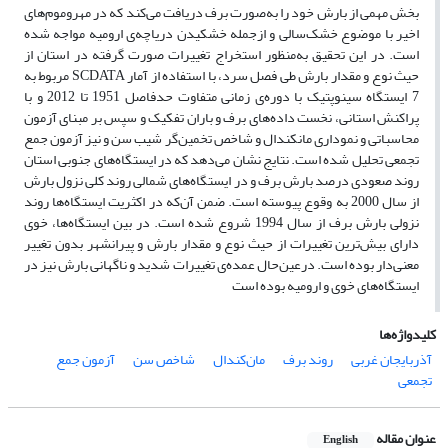
بخش مهمی از بارش خود را به‌صورت برف دریافت می‌کند که در مهروموم‌های
اخیر با موضوع خشک‌سالی و ازجمله خشکیدن دریاچه‌ی ارومیه مواجه شده
است. در این تحقیق به‌منظور استخراج تغییرات صورت گرفته در استان از
حیث نوع و مقدار بارش طی فصل سرد، با استفاده از آمار SCDATA مربوط به
7 ایستگاه سینوپتیک با دوره‌ی زمانی متفاوت حدفاصل 1951 تا 2012 و با
پراکنش استانی، نخست داده‌های برف و باران تفکیک و سپس بر مبنای آزمون
محاسباتی و نموداری‌ مان­کندال و شاخص تخمین­‌گر شیب سن و نیز آزمون جمع
تجمعی تحلیل‌ شده است. نتایج نشان می‌دهد که در ایستگاه‌های جنوبی استان
روند صعودی درصد بارش برف و در ایستگاه‌های شمالی روند کلی نزول بارش
از سال 2000 به وقوع پیوسته است. ضمن آن‌که در اکثریت ایستگاه‌ها روند
نزولی بارش برف از سال 1994 شروع ‌شده است. در بین ایستگاه‌ها، خوی
دارای بیش‌ترین تغییرات از حیث نوع و مقدار بارش و پیرانشهر بدون تغییر
معنی‌دار بوده است. درعین‌حال عمده‌ی تغییرات شدید و ناگهانی بارش نیز در
ایستگاه‌های خوی و ارومیه بوده است
کلیدواژه‌ها
آذربایجان غربی
روند برف
مان‌کندال
شاخص سن
آزمون جمع
تجمعی
عنوان مقاله
English