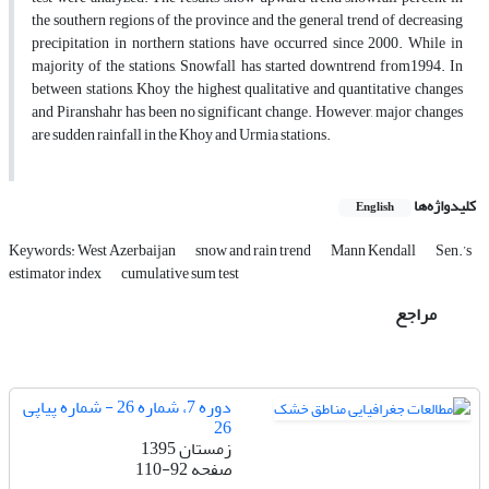
the southern regions of the province and the general trend of decreasing
precipitation in northern stations have occurred since 2000. While in
majority of the stations, Snowfall has started downtrend from1994. In
between stations, Khoy the highest qualitative and quantitative changes
and Piranshahr has been no significant change. However, major changes
are sudden rainfall in the Khoy and Urmia stations.
کلیدواژه‌ها
English
Keywords: West Azerbaijan
snow and rain trend
Mann Kendall
Sen.’s
estimator index
cumulative sum test
مراجع
دوره 7، شماره 26 - شماره پیاپی
26
زمستان 1395
صفحه
110-92