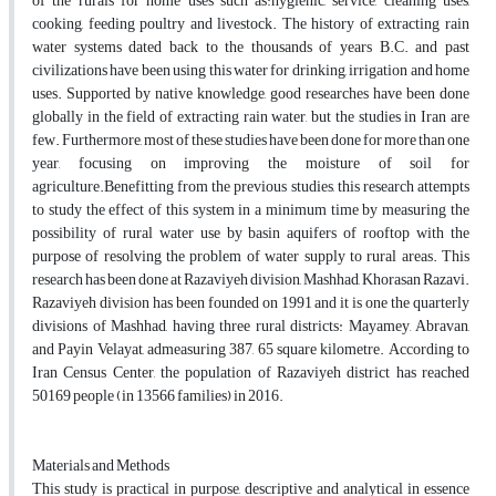
of the rurals for home uses such as:hygienic, service, cleaning uses,
cooking, feeding poultry and livestock. The history of extracting rain
water systems dated back to the thousands of years B.C. and past
civilizations have been using this water for drinking, irrigation and home
uses. Supported by native knowledge, good researches have been done
globally in the field of extracting rain water, but the studies in Iran are
few. Furthermore, most of these studies have been done for more than one
year, focusing on improving the moisture of soil for
agriculture.Benefitting from the previous studies, this research attempts
to study the effect of this system in a minimum time by measuring the
possibility of rural water use by basin aquifers of rooftop with the
purpose of resolving the problem of water supply to rural areas. This
research has been done at Razaviyeh division, Mashhad, Khorasan Razavi.
Razaviyeh division has been founded on 1991 and it is one the quarterly
divisions of Mashhad, having three rural districts: Mayamey, Abravan,
and Payin Velayat, admeasuring 387, 65 square kilometre. According to
Iran Census Center, the population of Razaviyeh district has reached
50169 people (in 13566 families) in 2016.
Materials and Methods
This study is practical in purpose, descriptive and analytical in essence