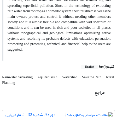
protecting soil and water, and also decreases the transferring and
spreading superficial pollution. Since in the technology of extracting
rain water from rooftop as a domestic system, the rurals themselves as the
main owners protect and control it without needing other members
society, and it is almost flexible and compatible with vast spectrum of
conditions and it can be used in rich and poor societies, in all places,
without topographical and geological limitations, optimizing native
systems and resolving its probable defects with education, persuasion,
promoting and presenting technical and financial help to the users are
suggested.
کلیدواژه‌ها
English
Rainwater harvesting
Aquifer Basin
Watershed
Save the Rain
Rural
Planning
مراجع
دوره 9، شماره 32 - شماره پیاپی