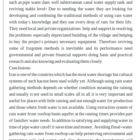
such as pipe water, dam, well, subterranean canal, water supply tank, and
reviving stable level? Due to needing the water, they are looking for
developing and combining the traditional methods of using rain water
with today’s knowledge and they use every drop of rain for their life.
They need local and private organizations’ help and support in resolving
the problems, especially depreciated building of the village and helping
to buy the project’s primary necessary equipment. Therefore, reviving
some of forgotten methods is inevitable, and its performance need
governmental and private financial supports, doing basic and practical
research, and also knowing and evaluating them closely.
Conclusions
Iran is one of the countries which has the most water shortage, but cultural
systems of such has not been used wildly yet. Although, using rain water
gathering methods depends on whether condition meaning the raining,
and usually is not used in small scales, all in all, it is very important and
useful for places with little raining and not enough water for production
and those where fresh water is not available. Using extraction system of
rain water from rooftop basin aquifer at the raining times, provides part
of families’ water needs. In addition to satisfying and supplying water in
time of pipe water cutoff, it saves time and money. Avoiding flood-water,
gathering rain water from rooftop can help preserving environment and