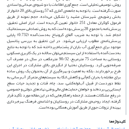
روش، توصیفی تحلیلی است. جمع‌آوری اطلاعات با دو شیوه‌ی میدانی و اسنادی
صورت گرفته است. با توجه به جامعه‌ی آماری که 57 روستای بالای 20 خانوار از
بخش رضویه‌ی شهرستان مشهد را تشکیل می‌داده، حجم نمونه از طریق
فرمول کوکران معادل 251 خانوار تعیین گردیده است. ابزار اصلی تحقیق،
پرسش‌نامه با مجموع 28 پرسش بوده است که به روش تصادفی سیستماتیک
انجام شد. با توجه به ضریب آلفای کرونباخ به‌دست‌آمده (0.732) پایایی
پرسش‌نامه‌ی مطلوب ارزیابی می‌شود. در این تحقیق به بررسی پتانسیل
موجود برای جمع‌آوری آب باران از پشت‌بام پرداخته شد که با توجه به نتایج
به‌دست‌آمده با استفاده از این سیستم می‌توان سالانه در یک کاربری مسکونی
روستایی به مساحت 75 مترمربع، 90/32 مترمکعب در سال در مصرف آب
صرفه‌جویی کرد. روستاییان نه‌تنها از انگیزه‌ی بالای مشارکت در اجرای این
طرح برخوردارند، بلکه به اهمیت و بهره‌گیری از آن به‌عنوان یک روش ساده
برای مقابله با بحران کم‌آبی و کاهش اتکا به سیستم‌های متمرکز آب‌رسانی به
نقاط دوردست از قبیل آب‌لوله‌کشی، سد، چاه، قنات و تجدید حیات سطح
ایستایی پی برده‌اند و خواهان حمایت‌های مالی و فنی نهادهای دولتی و خصوصی
در رفع مشکلات هستند. ازجمله راهکارهایی که در این مقاله مورد تأکید قرار
گرفته، ایجاد روحیه‌ی مشارکت در روستاییان و اشاعه‌ی فرهنگ بهره‌برداری
بهینه از نزولات جوی از طریق آموزش همگانی بوده است.
کلیدواژه‌ها
استحصال آب باران
حوضه‌ی آبخیز پشت‌بامی
ذخیره‌ی باران
بحران آب