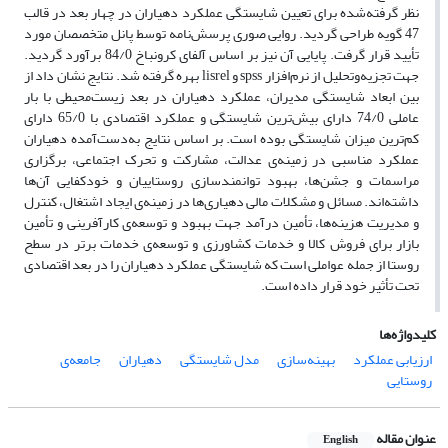
نظر گرفته‌شده برای تعیین شایستگی عملکرد دهیاران در چهار بعد در قالب
47 گویه طراحی گردید. روایی صوری پرسش‌نامه توسط پانل متخصصان مورد
تأیید قرار گرفت. پایایی آن نیز بر اساس آلفای کرونباخ 84/0 برآورد گردید.
جهت تجزیه‌وتحلیل از نرم‌افزار spss و lisrel بهره گرفته شد. نتایج نشان‌ داد از
بین ابعاد شایستگی مدیران، عملکرد دهیاران در بعد زیست‌محیطی با بار
عاملی 74/0 دارای بیش‌ترین شایستگی و عملکرد اقتصادی با 65/0 دارای
کم‌ترین میزان شایستگی بوده است. بر اساس نتایج به‌دست‌آمده دهیاران
عملکرد مناسبی در زمینه‌ی عدالت، مشارکت و تحرک اجتماعی، برگزاری
مراسمات و جشن‌ها، بهبود توانمندسازی روستاییان و خودکفایی آن‌ها
داشته‌اند. مسائل و مشکلات مالی دهیاری‌ها در زمینه‌ی ایجاد اشتغال، کنترل
و مدیریت هزینه‌ها، تأمین درآمد جهت بهبود و توسعه‌ی کارآفرینی و تأمین
بازار برای فروش کالا و خدمات کشاورزی و توسعه‌ی خدمات برتر در سطح
روستا از جمله عواملی است که شایستگی عملکرد دهیاران را در بعد اقتصادی
تحت تأثیر خود قرار داده است.
کلیدواژه‌ها
ارزیابی عملکرد
بهینه‌سازی
مدل شایستگی
دهیاران
جامعه‌ی
روستایی
عنوان مقاله
English