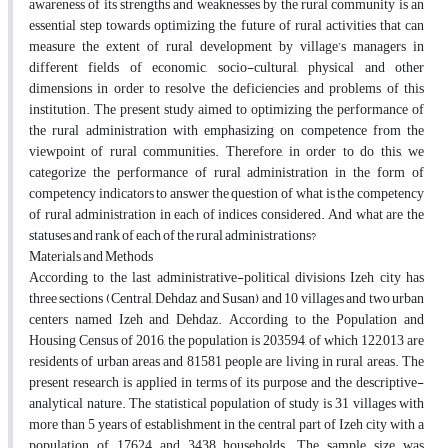
awareness of its strengths and weaknesses by the rural community is an
essential step towards optimizing the future of rural activities that can
measure the extent of rural development by village’s managers in
different fields of economic, socio-cultural, physical and other
dimensions in order to resolve the deficiencies and problems of this
institution. The present study aimed to optimizing the performance of
the rural administration with emphasizing on competence from the
viewpoint of rural communities. Therefore, in order to do this, we
categorize the performance of rural administration in the form of
competency indicators to answer the question of what is the competency
of rural administration in each of indices considered. And what are the
statuses and rank of each of the rural administrations?
Materials and Methods
According to the last administrative-political divisions Izeh city has
three sections (Central, Dehdaz and Susan) and 10 villages and two urban
centers named Izeh and Dehdaz. According to the Population and
Housing Census of 2016, the population is 203594, of which 122,013 are
residents of urban areas and 81581 people are living in rural areas. The
present research is applied in terms of its purpose and the descriptive-
analytical nature. The statistical population of study is 31 villages with
more than 5 years of establishment in the central part of Izeh city with a
population of 17624 and 3438 households. The sample size was