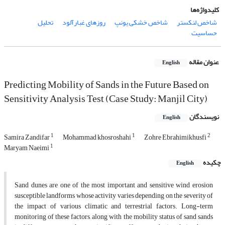
کلیدواژه‌ها
شاخص لنکستر
شاخص خشکی یونپ
روزهای غبارآلود
تحلیل
حساسیت
عنوان مقاله
English
Predicting Mobility of Sands in the Future Based on
Sensitivity Analysis Test (Case Study: Manjil City)
نویسندگان
English
1
1
2
Samira Zandifar
Mohammad khosroshahi
Zohre Ebrahimikhusfi
1
Maryam Naeimi
چکیده
English
Sand dunes are one of the most important and sensitive wind erosion
susceptible landforms whose activity varies depending on the severity of
the impact of various climatic and terrestrial factors. Long-term
monitoring of these factors, along with the mobility status of sand sands