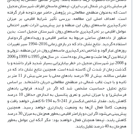
فرسایش بادی در شمال غرب ایران، تپه‌های ماسه‌ای اطراف شهرستان منجیل
است که به‌عنوان منطقه‌ی مطالعاتی در پژوهش حاضر موردتوجه قرار گرفته
است. اهداف اصلی این مطالعه، بررسی تأثیر شرایط اقلیمی بر میزان
تحرک‌پذیری ماسه‌های روان این منطقه‌ و نیز پیش‌بینی اثرات تغییر احتمالی
عوامل اقلیمی بر تحرک‌پذیری ماسه‌های روان شهرستان منجیل است. بدین
منظور از داده‌های ساعتی مربوط به عناصر اقلیمی و رویدادهای گردوغبار
استفاده گردید. نتایج نشان داد که در بازه‌ی زمانی 2016-1994 سیر تغییرات
روزهای غبارآلود و شاخص تحرک‌پذیری ماسه‌های روان در این منطقه‌، نزولی و
ارتباط بین آن‌ها مثبت و معنی‌دار بوده است. در سال‌های 1995 تا 1999 و 2006
و 2008 نیز شهرستان منجیل در خطر بیابان‌زایی بسیار شدید قرار داشته و با
گذشت زمان از شدت آن کاسته شده است. همچنین نتایج نشان داد که در
مقیاس سالانه، بیش از 90 درصد بادهای محلی با سرعتی بیش از 11 متر بر
ثانیه و با جهت غالب شمالی در منطقه‌ی مطالعاتی جریان داشته‌اند. بر اساس
نتایج تحلیل حساسیت مشخص شد که اگر در آینده، فراوانی بادهای
فرسایش‌زا و یا میزان تبخیر و تعرق پتانسیل به اندازه‌ی حداقل 10 درصد
کاهش یابد، مقدار شاخص لنکستر از 9/241 به 6/194 کاهش خواهد یافت و
وضعیت کاملاً فعال آن‌ها به وضعیت پایدارتری خواهد رسید. همچنین
پیش‌بینی می‌شود اگر این دو پارامتر اقلیمی به‌طور هم‌زمان به میزان 30 درصد
کاهش یابند، تپه‌ها همچنان فعال خواهند بود؛ مگر آنکه این عوامل به‌طور
هم‌زمان به 40 درصد تقلیل یابند.