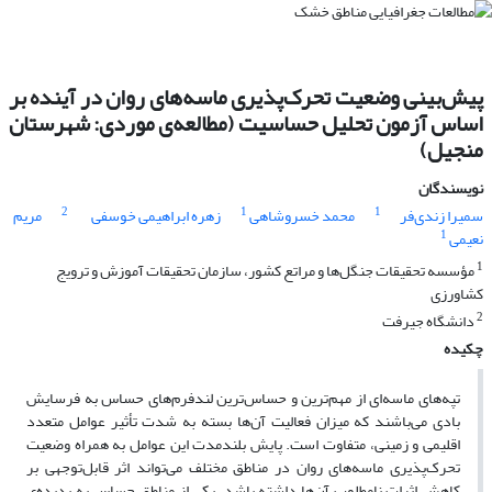
پیش‌بینی وضعیت تحرک‌پذیری ماسه‌های روان در آینده بر
اساس آزمون تحلیل حساسیت (مطالعه‌ی موردی: شهرستان
منجیل)
نویسندگان
2
1
1
سمیرا زندی‌فر
محمد خسروشاهی
زهره ابراهیمی خوسفی
مریم
1
نعیمی
1
مؤسسه تحقیقات جنگل‌ها و مراتع کشور، سازمان تحقیقات آموزش و ترویج
کشاورزی
2
دانشگاه جیرفت
چکیده
تپه‌های ماسه‌ای از مهم‌ترین و حساس‌ترین لندفرم‌های حساس به فرسایش
بادی می‌باشند که میزان فعالیت آن‌ها بسته به‌ شدت تأثیر عوامل متعدد
اقلیمی و زمینی، متفاوت است. پایش بلندمدت این عوامل به همراه وضعیت
تحرک‌پذیری ماسه‌های روان در مناطق مختلف می‌تواند اثر قابل‌توجهی بر
کاهش اثرات نامطلوب آن‌ها داشته باشد. یکی از مناطق حساس به پدیده‌ی