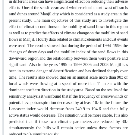
in different areas, can have a significant effect on reducing their adverse
effects. One of the sensitive areas of wind erosion in northwest of Iran is
sand dunes around Manjil city which is considered as a study area in the
present study. The main objectives of this study are to investigate the
effect of climatic conditions on the mobility of sand flows in this region
as well as to predict the effects of climate change on the mobility of sand
flows in Manjil. Hourly data related to climatic elements and dust events
were used. The results showed that during the period of 1994-1996, the
changes of dusty days and the mobility index of the sand flows in this
downward region and the relationship between them were positive and
significant. Also in the years 1995 to 1999, 2006 and 2008, Manjil has
been in extreme danger of desertification and has declined sharply over
time. The results also showed that on an annual scale, more than 90% of
local winds were flowing at a speed of more than 11 m / s with the
dominant northern direction in the study area. Based on the results of the
sensitivity analysis, it was found that if the frequency of erosive winds or
potential evapotranspiration decreased by at least 10% in the future, the
Lancaster index would decrease from 249.9 to 194.6 and their fully
active status would decrease. The situation will be more stable. It is also
predicted that if these two climatic parameters are reduced by 30%
simultaneously, the hills will remain active unless these factors are
reduced to 40% simultaneously.