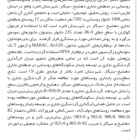
روستایی در منطقه‌ی تجاری دهشیخ-سیگار، شهرستان لامرد واقع در استان
فارس است. روش تحقیق، توصیفی- تحلیلی است و جامعه‌ی آماری آن شامل
تمامی 1968 خانوار روستایی با 7281 نفر جمعیت ساکن در 13 روستای منطقه‌ی
تجاری دهشیخ -سیگار در شهرستان لامرد است که با استفاده از فرمول
کوکران با سطح خطای 06/0، تعداد 235 خانوار به‌عنوان خانوارهای نمونه‌ی
برآورد و به روش تصادفی مورد پرسشگری قرار گرفتند. برای تجزیه‌وتحلیل
داده‌ها، از نرم‌افزارهای، آنتروپی شانون، MABAC، ArcGIS و آزمون‌ T تک
نمونه‌ای و رگرسیون خطی در نرم‌افزار SPSS استفاده گردیده است. یافته‌های
پژوهش مؤید آن است که در تمامی متغیرهای تحقیق میزان اثرگذاری
گردشگری تجاری بر توسعه پایدار سکونتگاه‌های روستایی در منطقه‌ی تجاری
دهشیخ-سیگار، شهرستان لامرد بالاتر از میانه‌ی نظری (3) است. نتایج
سطح‌بندی پایداری روستاهای مورد مطالعه متأثر از گردشگری تجاری با
استفاده از مدل ماباک در روستاهای سیگار، دهشیخ و کره‌مچی بالاترین سطح
را نشان می‌دهد. گردشگری تجاری با مقدار R (959/0) دارای بیش‌ترین میزان
تأثیر بر توسعه پایدار سکونتگاه‌های روستایی در منطقه‌ی موردمطالعه بوده
است. در تحلیل فضایی اثرگذاری گردشگری تجاری بر توسعه پایدار روستاهای
موردمطالعه، روستاهای دولت‌آباد، حسن کمالی، فیروزآباد، کاکلی با مقدار R2
(992/0، 988/0، 986/0 و 983/0) دارای بیش‌ترین تأثیر و در روستاهای
دهشیخ و سیگار با ضریب R2 (865/0 و 925/0) از عملکرد ضعیفی برخوردار
است.