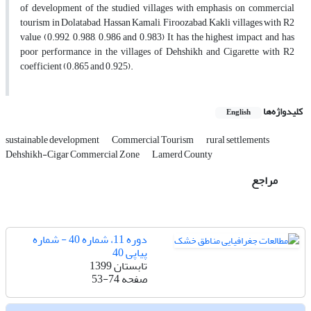
of development of the studied villages with emphasis on commercial
tourism in Dolatabad, Hassan Kamali, Firoozabad, Kakli villages with R2
value (0.992, 0.988, 0.986 and 0.983) It has the highest impact and has
poor performance in the villages of Dehshikh and Cigarette with R2
coefficient (0.865 and 0.925).
کلیدواژه‌ها
English
sustainable development
Commercial Tourism
rural settlements
Dehshikh-Cigar Commercial Zone
Lamerd County
مراجع
دوره 11، شماره 40 - شماره
پیاپی 40
تابستان 1399
صفحه
53-74