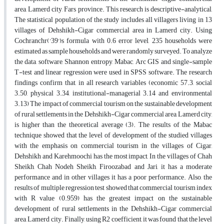
area, Lamerd city, Fars province. This research is descriptive-analytical,
The statistical population of the study includes all villagers living in 13
villages of Dehshikh-Cigar commercial area in Lamerd city. Using
Cochranchr('39')s formula with 0.6 error level, 235 households were
estimated as sample households and were randomly surveyed. To analyze
the data, software, Shannon entropy, Mabac, Arc GIS and single-sample
T-test and linear regression were used in SPSS software. The research
findings confirm that, in all research variables (economic 57.3, social
3.50, physical 3.34, institutional-managerial 3.14 and environmental
3.13) The impact of commercial tourism on the sustainable development
of rural settlements in the Dehshikh-Cigar commercial area, Lamerd city,
is higher than the theoretical average (3). The results of the Mabac
technique showed that the level of development of the studied villages
with the emphasis on commercial tourism in the villages of Cigar,
Dehshikh and Karehmoochi has the most impact, In the villages of Chah
Sheikh, Chah Nodeh Sheikh, Firoozabad and Jari, it has a moderate
performance and in other villages it has a poor performance. Also, the
results of multiple regression test showed that commercial tourism index
with R value (0.959) has the greatest impact on the sustainable
development of rural settlements in the Dehshikh-Cigar commercial
area, Lamerd city. Finally, using R2 coefficient, it was found that the level