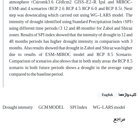
atmosphere (Csiromk3.6, Gfdlcm2, GISS-E2-R, Ipsl, and MIROC-
ESM) and 4 scenarios (RCP 2.6, RCP 4.5, RCP 6.0, and RCP 8.5). Next
step was downscaling which carried out using WG-LARS model. The
intensity of drought identified using Standard Precipitation Index (SPI)
using different time periods (3, 12 and 48 months) for Zabol and Shiraz
zones. Results of SPI index showed that the intensity of drought in 12 and
48 months periods has higher drought intensity in comparison with 3
months. Also results showed that drought in Zabol and Shiraz was higher
due to results of ESM-MIROC model and RCP 8.5 Scenario.
Comparison of scenarios also shows that in both study areas, the RCP 8.5
scenario in both future periods shows a drought in the average range
compared to the baseline period.
کلیدواژه‌ها
English
Drought intensity
GCM MODEL
SPI Index
WG-LARS model
مراجع