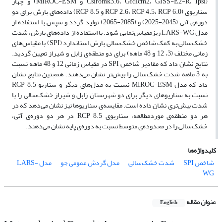
(Csiromk3.6، Gfdlcm2، GISS-E2-R، Ipsl و MIROC-ESM) و چهار
سناریوی (RCP 2.6، RCP 4.5، RCP 6.0 و RCP 8.5) داده‌های بارش برای دو
دوره‌ی آتی (2045-2025) و (2085-2065) تولید گردد و سپس با استفاده از
مدل LARS-WG ریزمقیاس‌نمایی شود. با استفاده از داده‌های بارش، شدت
خشک‌سالی به کمک شاخص خشک‌سالی بارش استاندارد (SPI) با مقیاس‌های
زمانی مختلف (3، 12 و 48 ماهه) برای دو منطقه‌ی زابل و شیراز تعیین گردید.
نتایج نشان داد که مقادیر شاخص SPI در مقیاس زمانی 12 و 48 ماهه نسبت
به 3 ماهه شدت خشک‌سالی را بیش‌تر نشان می‌دهند. همچنین نتایج نشان
داد که مدل MIROC-ESM نسبت به مدل‌های دیگر و سناریو RCP 8.5
نسبت به سناریوهای دیگر برای دو شهرستان زابل و شیراز خشک‌سالی را با
شدت بیش‌تری نشان داده است. مقایسه‌ی سناریوها نیز نشان می‌دهد که در
هر دو منطقه‌ی موردمطالعه، سناریوی RCP 8.5 در هر دو دوره‌ی آتی،
خشک‌سالی را در محدوده‌ی متوسط نسبت به دوره‌ی پایه نشان می‌دهند.
کلیدواژه‌ها
شاخص SPI
شدت خشک‌سالی
مدل گردش عمومی جو
مدل LARS-
WG
عنوان مقاله
English