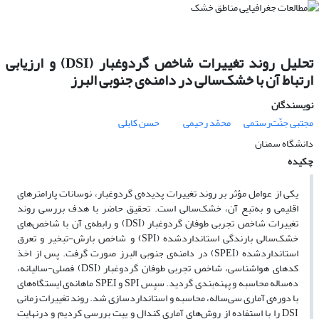
تحلیل روند تغییرات شاخص گردوغبار (DSI) و ارزیابی
ارتباط آن با خشک‌سالی در دامنه‌ی جنوبی البرز
نویسندگان
مجتبی جنّت‌رستمی
محمّد رحیمی
حسن کابلی
دانشگاه سمنان
چکیده
یکی از عوامل مؤثر بر روند تغییرات پدیده‌ی گردوغبار، نوسانات پارامتر­های
اقلیمی و به‌تبع آن، خشک‌سالی است. تحقیق حاضر با هدف بررسی روند
تغییرات شاخص تجربی طوفان گردوغبار (DSI) و رابطه‌ی آن با شاخص‌های
خشک‌سالی بارندگی استانداردشده (SPI) و شاخص بارش-تبخیر و تعرق
استانداردشده (SPEI) در دامنه‌ی­ جنوبی البرز صورت گرفت. پس از اخذ
کدهای هواشناسی، شاخص تجربی طوفان گردوغبار (DSI) فصلی-سالیانه،
ده‌ساله محاسبه و پهنه‌بندی گردید. سپس SPI و SPEI ماهانه‌ی ایستگاه‌­های
با دوره‌ی آماری سی­‌ساله، محاسبه و استانداردسازی شد. روند تغییرات زمانی
DSI را با استفاده از روش‌های آماری کندال و پیت بررسی کردیم و درنهایت