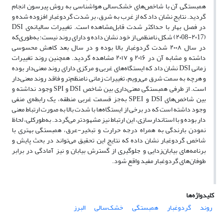
همبستگی آن با شاخص‌های خشک‌سالی هواشناسی به روش پیرسون انجام
گردید. نتایج نشان داد که از غرب به شرق، بر شدت گردوغبار افزوده‌ شده و
در فصل بهار با حداکثر شدت قابل‌مشاهده است. تغییرات سالیانه‌ی DSI
(۲۰08-۲۰17) شکل نامنظمی از خود نشان داده و دارای روند نیست؛ به‌طوری‌که
در سال ۲۰۰۸ شدت گردوغبار بالا بوده و در سال بعد کاهش محسوسی
داشته و مشابه آن در ۲۰۱۶ و ۲۰۱۷ مشاهده گردید. همچنین روند تغییرات
زمانی DSI نشان داد که ایستگاه­‌های غربی و مرکزی دارای روند معنی­‌دار بوده
و هرچه به سمت شرق می­‌رویم، تغییرات زمانی نامنظم‌­تر و فاقد روند معنی­‌دار
است. از طرفی همبستگی معنی­‌داری بین شاخص DSI و SPI وجود نداشته و
بین شاخص‌­های DSI و SPEI به‌جز قسمت غربی منطقه، یک رابطه‌ی منفی
وجود داشته است که در برخی از ایستگاه­‌ها با شدت بالا به‌ صورت ارتباط معنی­‌
دار بوده و با استاندارسازی، این ارتباط نیز مشهودتر می­‌گردد. به‌طورکلی، لحاظ
نمودن بارندگی به همراه درجه حرارت و تبخیر-عرق، همبستگی بهتری با
شاخص گردوغبار نشان داده که نتایج این تحقیق می‌تواند در بحث پایش و
برنامه‌های بیابان‌زدایی و جلوگیری از گسترش بیابان و نیز آمادگی در برابر
طوفان‌های گردوغبار مفید واقع شود.
کلیدواژه‌ها
روند
گردوغبار
همبستگی
خشک‌سالی
البرز