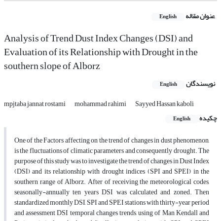
عنوان مقاله
English
Analysis of Trend Dust Index Changes (DSI) and
Evaluation of its Relationship with Drought in the
southern slope of Alborz
نویسندگان
English
mpjtaba jannat rostami
mohammad rahimi
Sayyed Hassan kaboli
چکیده
English
One of the Factors affecting on the trend of changes in dust phenomenon,
is the fluctuations of climatic parameters and consequently drought. The
purpose of this study was to investigate the trend of changes in Dust Index
(DSI) and its relationship with drought indices (SPI and SPEI) in the
southern range of Alborz. After of receiving the meteorological codes,
seasonally-annually ten years DSI was calculated and zoned. Then
standardized monthly DSI, SPI and SPEI stations with thirty-year period
and assessment DSI temporal changes trends, using of Man Kendall and