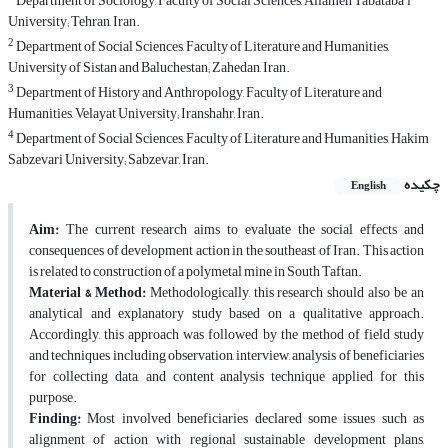
Department of Sociology, Faculty of Social Sciences, Allameh Tabataba'i
University; Tehran, Iran.
2
Department of Social Sciences, Faculty of Literature and Humanities,
University of Sistan and Baluchestan; Zahedan, Iran.
3
Department of History and Anthropology, Faculty of Literature and
Humanities, Velayat University; Iranshahr, Iran.
4
Department of Social Sciences, Faculty of Literature and Humanities, Hakim
Sabzevari University; Sabzevar, Iran.
چکیده
English
Aim:
The current research aims to evaluate the social effects and
consequences of development action in the southeast of Iran. This action
is related to construction of a polymetal mine in South Taftan.
Material & Method:
Methodologically, this research should also be an
analytical and explanatory study based on a qualitative approach.
Accordingly, this approach was followed by the method of field study
and techniques including observation, interview, analysis of beneficiaries
for collecting data, and content analysis technique applied for this
purpose.
Finding:
Most involved beneficiaries declared some issues such as
alignment of action with regional sustainable development plans,