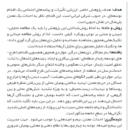
هدف:
هدف پژوهش حاضر، ارزیابی تأثیرات و پیامدهای اجتماعی یک اقدام
توسعه‌­ای، در جنوب شرقی ایرانی است. این اقدام، ناظر به احداث یک معدن
پلی­‌متال در تفتان جنوبی است.
روش و داده:
به لحاظ روش‌­شناختی این پژوهش را باید یک مطالعه تحلیلی-
تبیینی و مبتنی­ بر نوعی رویکرد کیفی دانست. لذا از روش مطالعه میدانی و
تکنیک­‌هایی همچون مشاهده، مصاحبه و تحلیل ذی‌­نفعان برای گردآوری داده‌­
ها، و تکنیک تحلیل مضمون برای تحلیل آن­‌ها استفاده شده است.
یافته‌ها:
به‌زعم اکثر ذی­‌نفعان درگیر، مواردی همچون هم‌­سویی اقدام با طرح‌­
های توسعه پایدار منطقه‌­ای؛ تعدیل بیکاری و ایجاد زمینه‌های اشتغال با ثبات؛
تحقق امنیت پایدار؛ مهاجرت معکوس؛ و البته انتفاع دیگر بخش‌­های عمومی و
خدمات‌­رسان در منطقه، از جمله پیامدهای مثبت این طرح قلمداد می‌­شود. در
برابر، مواردی نظیر تغییر الگوهای سنتی معیشت؛ آسیب ­دیدن باغ‌­ها یا مزارع و
مساکن در حریم معدن؛ تهدید سلامتی بومیان محلی؛ از بین رفتن منظره طبیعی
روستاها و تهدیدات زیست‌­محیطی؛ و به­ ویژه تشدید تنش‌­های محلی و بین­‌
گروهی، از جمله پیامدهایی است که خاصه بومیان محلی و نمایندگان آن­‌ها
احتمال می‌­دهند در پی این اقدام، روی دهد. در این بین، باید تأکید داشت که
ناشناختگی و ابهام جامعه محلی نسبت به این پروژه، از زمینه‌­های اصلی تشدید
نگرانی­‌ها در سطح جامعه مذکور است.
نتیجه‌گیری:
احداث معدن، بیم‌ و امیدهایی را موجب می‌شود. جهت مدیریت
این بیم و امیدها، توجه به چهارچوب‌ها یا نظامِ ذهنی و معنایی بومیان ضروری