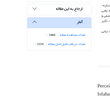
زه‌­
ارجاع به این مقاله
 قابل قبول است. با توجه نتایج، ضرایب t بین متغیرهای اصلی پژوهش، بالای ۲/۵۸ بوده؛ یعنی
منفی و
نشان می‌دهد ۷۶/۷ درصد آسیب‌پذیری کشاورزان با دستیابی به ابعاد چهارگانه تبیین شده و بعد منابع آب با ضریب ۰/۸۹، تأثیر
آمار
نهایی
تعداد مشاهده مقاله
1,664
تعداد دریافت فایل اصل مقاله
1,114
Percei
Isfaha