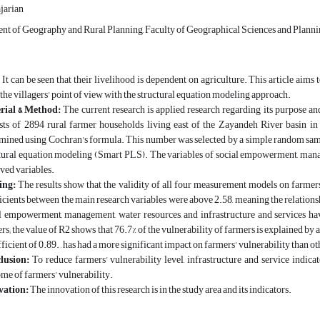
jarian
t of Geography and Rural Planning, Faculty of Geographical Sciences and Planning,
It can be seen that their livelihood is dependent on agriculture. This article aims 
the villagers' point of view with the structural equation modeling approach.
rial & Method:
The current research is applied research regarding its purpose and
sts of 2894 rural farmer households living east of the Zayandeh River basin in
mined using Cochran's formula. This number was selected by a simple random sa
tural equation modeling (Smart PLS). The variables of social empowerment, managem
ved variables.
ing:
The results show that the validity of all four measurement models on farmers' 
icients between the main research variables were above 2.58, meaning the relationshi
l empowerment, management, water resources, and infrastructure and services have
rs; the value of R2 shows that 76.7% of the vulnerability of farmers is explained by
fficient of 0.89. , has had a more significant impact on farmers' vulnerability than o
lusion:
To reduce farmers' vulnerability level, infrastructure and service indica
me of farmers' vulnerability.
vation:
The innovation of this research is in the study area and its indicators.