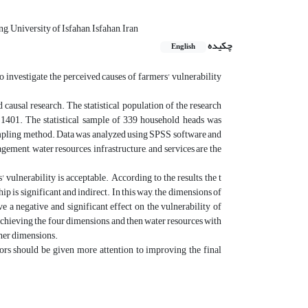
 University of Isfahan, Isfahan, Iran
چکیده
English
to investigate the perceived causes of farmers' vulnerability
 causal research. The statistical population of the research
 1401. The statistical sample of 339 household heads was
mpling method. Data was analyzed using SPSS software and
ent, water resources, infrastructure, and services are the
vulnerability is acceptable. According to the results, the t
p is significant and indirect. In this way, the dimensions of
 a negative and significant effect on the vulnerability of
 achieving the four dimensions, and then water resources with
ther dimensions.
tors should be given more attention to improving the final