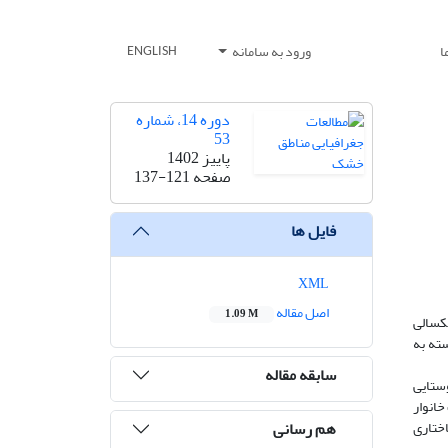
ا
ورود به سامانه
ENGLISH
دوره 14، شماره
53
پاییز 1402
صفحه
137-121
فایل ها
XML
اصل مقاله
1.09 M
الی­‌
سته به
سابقه مقاله
یقات علی است. جامعه آماری پژوهش را ۲۸۹۴ خانوار روستایی
کوکران، نمونه آماری مورد پرسش تعداد ۳۳۹ سرپرست خانوار
هم رسانی
S و مدل­‌سازی معادلات ساختاری