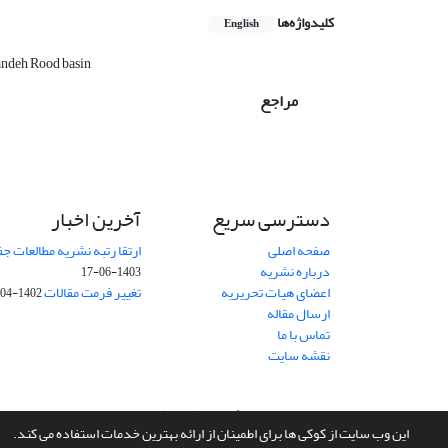
کلیدواژه‌ها
English
andeh Rood basin
مراجع
دسترسی سریع
آخرین اخبار
صفحه اصلی
ارتقا رتبه نشریه مطالعات 
درباره نشریه
1403-06-17
اعضای هیات تحریریه
تغییر فرمت مقالات
1402-04-06
ارسال مقاله
تماس با ما
نقشه سایت
سامانه مدیریت نشریات علمی.
طراحی و پیاده سازی از
سیناوب
این وب سایت از کوکی ها برای اطمینان از ارائه بهترین خدمات استفاده می کند.