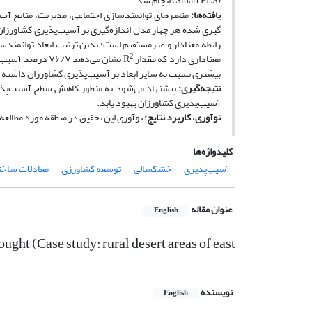
(Smart PLS) انجام شد.
یافته‌­ها:
متغیرهای توانمندسازی اجتماعی، مدیریت، منابع آب و
رابطه معنادار و غیرمستقیم است؛ بدین ترتیب ابعاد توانمندس
2
معناداری دارد که مقدار R
بیشتری نسبت به سایر ابعاد بر آسیب‌پذیری کشاورزان داشته
نتیجه‌­گیری:
پیشنهاد می­‌شود به منظور کاهش سطح آسیب­‌پذی
آسیب­‌پذیری کشاورزان بهبود یابد.
نوآوری، کاربرد نتایج:
نوآوری این تحقیق در منطقه مورد مطالعه
کلیدواژه‌ها
آسیب‌پذیری
خشکسالی
توسعه کشاورزی
معادلات ساخت
عنوان مقاله
English
ught (Case study: rural desert areas of east
نویسنده
English