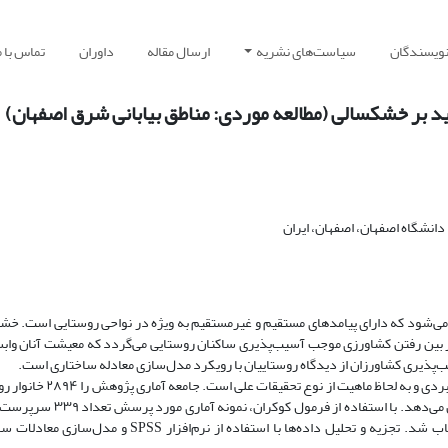
نویسندگان
سیاست‌های نشریه
ارسال مقاله
داوران
تماس با م
د بر خشکسالی (مطالعه موردی: مناطق بیابانی شرق اصفهان)
 دانشگاه اصفهان، اصفهان، ایران
‌شود که دارای پیامدهای مستقیم و غیرمستقیم به ویژه در نواحی روستایی است. خشکس
ز بین رفتن کشاورزی موجب آسیب­‌پذیری ساکنان روستایی می‌­گردد که معیشت آنان واب
پذیری کشاورزان از دیدگاه روستاییان با رویکرد مدل­‌سازی معادله‌ ساختاری است.
تحقیق حاضر به لحاظ هدف از نوع تحقیقات کاربردی و به لحاظ ماهیت از نوع تحق
کشاورز ساکن در شرق حوضه زاینده‌رود در سال ۱۴۰۱ تشکیل می‌­دهد. با استفاده از فرمول 
تعیین شد. این تعداد با روش نمونه­‌گیری تصادفی ساده انتخاب شد. تجزیه و تحلیل داده‌­ها با استفاده از نرم‌افزار PSS