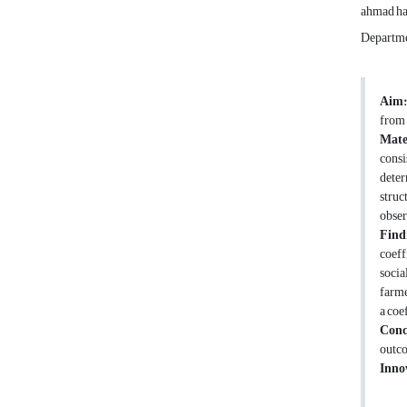
ahmad ha
Departmen
Aim:
from 
Mate
consi
deter
struc
obser
Find
coeff
socia
farme
a coe
Conc
outco
Inno