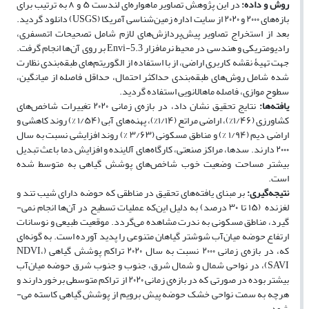
روش و داده:
در این پژوهش تصاویر ماهواره‌ای لندست ۵ و ۸ به ترتیب برای
بازه‌­های ۲۰۰۰ و ۲۰۲۰ از سایت اداره زمین‌­شناسی آمریکا (USGS) دانلود گردید.
بعد از استخراج تصاویر پیش‌پردازش‌های لازم شامل تصحیحات اتمسفری،
رادیومتریکی و هندسی در محیط نرم­افزار Envi-5.3 بر روی آن‌­ها انجام گرفت.
جهت تهیۀ نقشه کاربری اراضی، از با استفاده از الگوریتم­‌های طبقه‌­بندی نظارت
شده شامل روش‌­های طبقه‌­بندی حداکثر احتمال، حداقل فاصله از میانگین،
سطوح موازی، فاصله ماهالانویی استفاده گردید.
یافته‌ها:
نتایج تحقیق نشان داد، در بازه‌­ی زمانی ۲۰۲۰ تغییرات شاخص­‌های
کشاورزی (۱/۴۶%)، اراضی مراتع (۱/۱۴%)، پهنه­‌های آبی (۱/۵۴ %) روند کاهشی و
اراضی دیم (۱/۹۴ %) و مناطق مسکونی (۳/۶۳ %) روند افزایشی نسبت به سال
۲۰۰۰ دارند. سدها، مراکز صنعتی، کارگاه‌های آلاینده و افزایش دما باعث تبدیل
بیشتر مساحت وضعیت خوب شاخص­‌های پوشش گیاهی به متوسط شده
است.
نتیجه‌گیری:
بر مبنای یافته‌های تحقیق در مناطقی که حوضه دارای شیب تند و
لغزنده (۱۵ تا ۳۰ درصد) به دلیل این‌که عملیات تسطیح در آن‌­ها انجام نمی‌­
گیرد، مناطق مسکونی به ­ندرت مشاهده می­‌گردد. موقعیت طبیعی و نوسانات
ارتفاع حوضه میان‌­آب شوشتر گیاهان متنوعی را پدید آورده است. به ­گونه‌­ای
که، در بازه­‌ی زمانی ۲۰۰۰ نسبت به سال ۲۰۲۰ تراکم پوشش گیاهی (NDVI،
SAVI)، در نواحی شمال و شمال شرق، جنوب و جنوب­ شرق حوضه میان‌­آب
بیشتر بوده در صورتی که در بازه­‌ی زمانی ۲۰۲۰ از تراکم متوسطی برخوردارند و
هرچه به سمت نواحی خشک حوضه پیش برویم از پوشش گیاهی کاسته می‌­
شود.