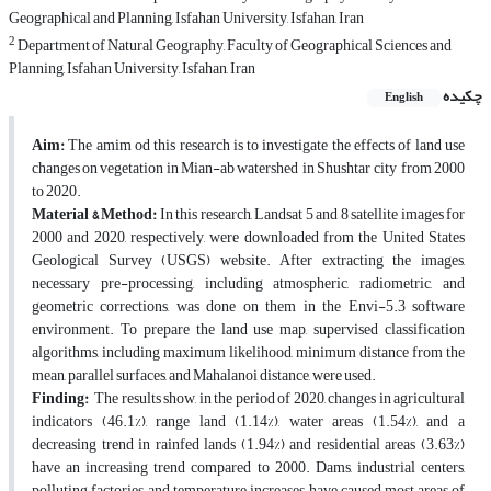
Geographical and Planning, Isfahan University, Isfahan, Iran
2
Department of Natural Geography, Faculty of Geographical Sciences and
Planning, Isfahan University, Isfahan, Iran
چکیده
English
Aim:
The amim od this research is to investigate the effects of land use
changes on vegetation in Mian-ab watershed in Shushtar city from 2000
to 2020.
Material & Method:
In this research, Landsat 5 and 8 satellite images for
2000 and 2020, respectively, were downloaded from the United States
Geological Survey (USGS) website. After extracting the images,
necessary pre-processing, including atmospheric, radiometric, and
geometric corrections, was done on them in the Envi-5.3 software
environment. To prepare the land use map, supervised classification
algorithms, including maximum likelihood, minimum distance from the
mean, parallel surfaces, and Mahalanoi distance, were used.
Finding:
The results show, in the period of 2020, changes in agricultural
indicators (46.1%), range land (1.14%), water areas (1.54%), and a
decreasing trend in rainfed lands (1.94%) and residential areas (3.63%)
have an increasing trend compared to 2000. Dams, industrial centers,
polluting factories, and temperature increases have caused most areas of