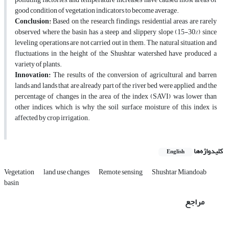
good condition of vegetation indicators to become average.
Conclusion:
Based on the research findings, residential areas are rarely
observed where the basin has a steep and slippery slope (15-30%) since
leveling operations are not carried out in them. The natural situation and
fluctuations in the height of the Shushtar watershed have produced a
variety of plants.
Innovation:
The results of the conversion of agricultural and barren
lands and lands that are already part of the river bed were applied, and the
percentage of changes in the area of the index (SAVI) was lower than
other indices, which is why the soil surface moisture of this index is
affected by crop irrigation.
کلیدواژه‌ها
English
Vegetation
land use changes
Remote sensing
Shushtar Miandoab
basin
مراجع