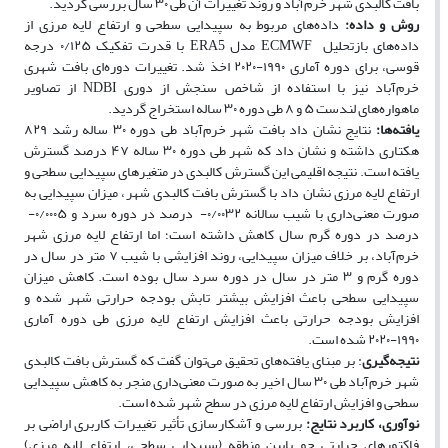
بافت کالبدی شهر خرم‌آباد و روند تغییرات آن طی ۳۰ سال بررسی گردید.
روش و داده:
داده‌های مربوط به سپیدایی سطحی و ارتفاع لایه مرزی از
داده‌های بازتحلیل ECMWF مدل ERA5 با قدرت تفکیک ۰/۱۲۵ درجه
قوسی، برای دوره آماری ۱۹۹۰-۲۰۲۰ اخذ شد. تغییرات دوره‌ای بافت شهری
خرم‌آباد نیز با استفاده از شاخص سنجش از دوری NDBI از تصاویر
ماهواره‌های لندست ۵ و ۸ طی دوره ۳۰ ساله استخراج گردید.
یافته‌ها:
نتایج نشان داد بافت شهر خرم‌آباد طی دوره ۳۰ ساله رشد ۸۲۹
هکتاری داشته و نشان داد که شهر طی دوره ۳۰ ساله ۴۷ درصد گسترش
یافته است. نتیجه اقلیمی این گسترش کالبدی در متغیرهای سپیدایی سطحی و
ارتفاع لایه مرزی نشان داد با گسترش بافت کالبدی شهر، میزان سپیدایی به
صورت معنی‌داری با شیب سالانه ۰/۰۰۳۲- درصد در دوره سرد و ۰/۰۰۰۵-
درصد در دوره گرم سال کاهش داشته است؛ اما ارتفاع لایه مرزی شهر
خرم‌آباد، بر خلاف میزان سپیدایی، روند افزایشی با شیب ۷ متر در سال در
دوره گرم و ۳ متر در سال در دوره سرد سال بوده است. کاهش میزان
سپیدایی سطحی باعث افزایش بیشتر تابش بودجه حرارتی شهر شده و
افزایش بودجه حرارتی باعث افزایش ارتفاع لایه مرزی طی دوره آماری
۱۹۹۰-۲۰۲۰ شده است.
نتیجه‌گیری
: بر مبنای یافته‌های تحقیق می‌توان گفت که گسترش بافت کالبدی
شهر خرم‌آباد طی ۳۰ سال اخیر به صورت معنی‌داری منجر به کاهش سپیدایی
سطحی و افزایش ارتفاع لایه مرزی در سطح شهر شده است.
نوآوری، کاربرد نتایج:
بررسی و آشکارسازی تأثیر تغییرات کاربری اراضی بر
فاکتورهای حرارتی جو پایین منطقه (سپیدایی سطحی، ارتفاع لایه مرزی)