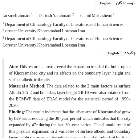
نویسندگان
English
1
2
1
farzaneh ahmadi
Dariush Yarahmadi
Hamid Mirhashemi
1
Department of Climatology, Faculty of Literature and Human Sciences,
Lorestan University, Khorramabad, Lorestan, Iran
2
Department of Climatology, Faculty of Literature and Human Sciences,
Lorestan University, Khorramabad, Lorestan, Iran
چکیده
English
Aim:
This research aims to reveal the expansion trend of the built-up up
of Khorramabad city and its effects on the boundary layer height and
surface albedo in the city.
Material & Method:
The data related to the 2 main factors as surface
Albido (FAL) and boundary layer height (BLH), were also obtained from
the ECMWF data of ERAS model for the statistical period of 1990-
2020.
Finding:
The results indicated that the urban area of Khorramabad grew
by 829 hectares during the 30-year period, which indicates that this city
expanded by 47% during the last 30-year period. The climatic result of
this physical expansion in 2 variables of surface albedo and boundary
layer height represented that with the expansion of the physical built-up