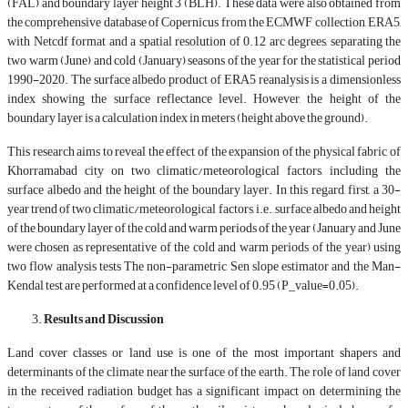
(FAL) and boundary layer height 3 (BLH). These data were also obtained from
the comprehensive database of Copernicus from the ECMWF collection, ERA5,
with Netcdf format and a spatial resolution of 0.12 arc degrees, separating the
two warm (June) and cold (January) seasons of the year for the statistical period
1990-2020. The surface albedo product of ERA5 reanalysis is a dimensionless
index showing the surface reflectance level. However, the height of the
boundary layer is a calculation index in meters (height above the ground).
This research aims to reveal the effect of the expansion of the physical fabric of
Khorramabad city on two climatic/meteorological factors, including the
surface albedo and the height of the boundary layer. In this regard, first, a 30-
year trend of two climatic/meteorological factors, i.e., surface albedo and height
of the boundary layer of the cold and warm periods of the year (January and June
were chosen as representative of the cold and warm periods of the year) using
two flow analysis tests The non-parametric Sen slope estimator and the Man-
Kendal test are performed at a confidence level of 0.95 (P_value=0.05).
Results and Discussion
Land cover classes or land use is one of the most important shapers and
determinants of the climate near the surface of the earth. The role of land cover
in the received radiation budget has a significant impact on determining the