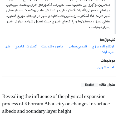
مهم‌ترین نوآوری این تحقیق است. تغییرات فاکتورهای حرارتی مانند سپیدایی
و ارتفاع لایه مرزی تأثیرات
گسترده‌ای در آسایش اقلیمی و کیفیت محیط زیستی
شهر دارند؛ لذا آشکارسازی تأثیر بافت کالبدی شهر در ارتباط با توزیع فضایی،
فضای سبز و بوستان‌ها و پارک‌های شهری جهت تعدیل شرایط حرارتی شهر
بسیار مهم است.
کلیدواژه‌ها
ارتفاع لایه مرزی
آلبدوی سطحی
ماهواره لندست
گسترش کالبدی
شهر
خرم آباد
موضوعات
اقلیم شهری
عنوان مقاله
English
Revealing the influence of the physical expansion
process of Khorram Abad city on changes in surface
albedo and boundary layer height