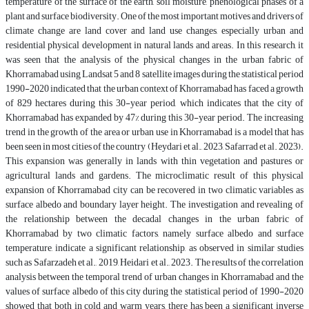
temperature of the surface of the earth, soil moisture, phenological phases of a
plant and surface biodiversity. One of the most important motives and drivers of
climate change are land cover and land use changes, especially urban and
residential physical development in natural lands and areas. In this research, it
was seen that the analysis of the physical changes in the urban fabric of
Khorramabad using Landsat 5 and 8 satellite images during the statistical period
1990-2020 indicated that the urban context of Khorramabad has faced a growth
of 829 hectares during this 30-year period, which indicates that the city of
Khorramabad has expanded by 47% during this 30-year period. The increasing
trend in the growth of the area or urban use in Khorramabad is a model that has
been seen in most cities of the country (Heydari et al., 2023, Safarrad et al. 2023).
This expansion was generally in lands with thin vegetation and pastures or
agricultural lands and gardens. The microclimatic result of this physical
expansion of Khorramabad city can be recovered in two climatic variables as
surface albedo and boundary layer height. The investigation and revealing of
the relationship between the decadal changes in the urban fabric of
Khorramabad by two climatic factors, namely surface albedo and surface
temperature, indicate a significant relationship, as observed in similar studies
such as Safarzadeh et al., 2019, Heidari et al., 2023. The results of the correlation
analysis between the temporal trend of urban changes in Khorramabad and the
values of surface albedo of this city during the statistical period of 1990-2020
showed that both in cold and warm years, there has been a significant inverse