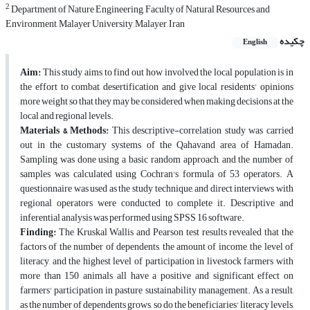
2
Department of Nature Engineering, Faculty of Natural Resources and
Environment, Malayer University, Malayer, Iran
چکیده
English
Aim:
This study aims to find out how involved the local population is in
the effort to combat desertification and give local residents' opinions
more weight so that they may be considered when making decisions at the
local and regional levels.
Materials & Methods:
This descriptive-correlation study was carried
out in the customary systems of the Qahavand area of Hamadan.
Sampling was done using a basic random approach, and the number of
samples was calculated using Cochran's formula of 53 operators. A
questionnaire was used as the study technique, and direct interviews with
regional operators were conducted to complete it. Descriptive and
inferential analysis was performed using SPSS 16 software.
Finding:
The Kruskal Wallis and Pearson test results revealed that the
factors of the number of dependents, the amount of income, the level of
literacy, and the highest level of participation in livestock farmers with
more than 150 animals all have a positive and significant effect on
farmers' participation in pasture sustainability management. As a result,
as the number of dependents grows, so do the beneficiaries' literacy levels,