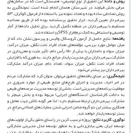
روش و داده:
این تحقیق از نوع توصیفی- همبستگی است که در سامان‌های
عرفی بخش قهاوند در شهرستان همدان انجام شده است. نمونه­‌گیری به
روش تصادفی ساده بوده و تعداد نمونه نیز با استفاده از فرمول کوکران، ۵۳
بهره‌­بردار تعیین گردید. ابزار تحقیق پرسشنامه بوده که از طریق مصاحبه
مستقیم با بهره­برداران در منطقه تکمیل گردید. برای تحلیل داده‌­ها از آمار
توصیفی و استنباطی به کمک نرم‌افزار
SPSS استفاده شد.
16
یافته‌ها:
نتایج حاصل از آزمون کروسکال والیس و پیرسون نشان داد که از
میان عوامل مورد بررسی، مؤلفه‌های تعداد افراد تحت تکفل، میزان درآمد،
میزان سواد و دامداران با بیش از ۱۵۰ رأس دام، تاًثیر مثبت و معنی‌­داری در
مشارکت بهره‌­برداران برای مدیریت پایدار مراتع دارند. به طوری که با افزایش
تعداد افراد تحت تکفل، میزان سواد، تعداد دام، میزان درآمد مشارکت
بهره‌برداران نیز بیشتر می­‌شود.
نتیجه‌گیری:
بر مبنای یافته‌های تحقیق می‌توان عنوان کرد که مشارکت مردم
در امر احیاء، مدیریت و اجرای طرح‌های منابع طبیعی از موارد ضروری در
موفقیت برنامه‌های مدیریتی است. بخشی از توسعه مدیریت عرصه‌های طبیعی
به دخالت کارشناسان (دستگاه‌های اجرایی) مربوط بوده و بخش مهم‌­تر با
مشارکت بهره‌­برداران ارتباط مستقیم دارد؛ لذا هر گونه تلاش جهت تعامل و
همکاری بیشتر این دو گروه ضامن اجرایی شدن عملیات­‌های اصلاحی مراتع در
بستر توسعه پایدار خواهد شد.
نوآوری، کاربرد نتایج:
پروژه ترسیب کربن در راستای تحقق یکی از اولویت‌های
توسعه ایران یعنی بیابان‌زدایی و به منظور توسعه مدل مدیریتی مشارکتی
مراتع در مناطق خشک و نیمه­‌خشک با هدف محرومیت‌زدایی و افزایش جذب