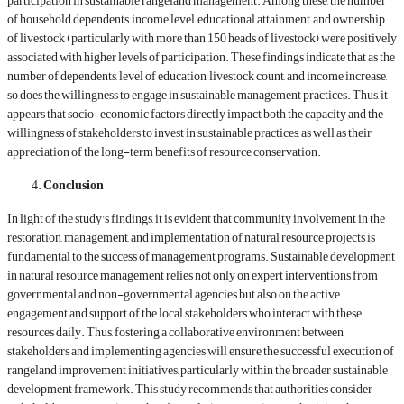
participation in sustainable rangeland management. Among these, the number
of household dependents, income level, educational attainment, and ownership
of livestock (particularly with more than 150 heads of livestock) were positively
associated with higher levels of participation. These findings indicate that as the
number of dependents, level of education, livestock count, and income increase,
so does the willingness to engage in sustainable management practices. Thus, it
appears that socio-economic factors directly impact both the capacity and the
willingness of stakeholders to invest in sustainable practices, as well as their
appreciation of the long-term benefits of resource conservation.
Conclusion
In light of the study's findings, it is evident that community involvement in the
restoration, management, and implementation of natural resource projects is
fundamental to the success of management programs. Sustainable development
in natural resource management relies not only on expert interventions from
governmental and non-governmental agencies but also on the active
engagement and support of the local stakeholders who interact with these
resources daily. Thus, fostering a collaborative environment between
stakeholders and implementing agencies will ensure the successful execution of
rangeland improvement initiatives, particularly within the broader sustainable
development framework. This study recommends that authorities consider