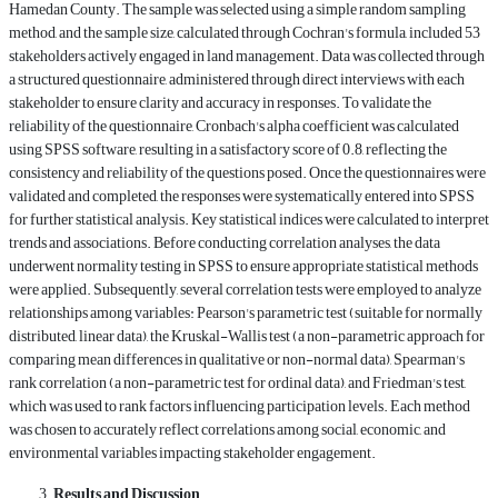
Hamedan County. The sample was selected using a simple random sampling
method, and the sample size, calculated through Cochran's formula, included 53
stakeholders actively engaged in land management. Data was collected through
a structured questionnaire, administered through direct interviews with each
stakeholder to ensure clarity and accuracy in responses. To validate the
reliability of the questionnaire, Cronbach's alpha coefficient was calculated
using SPSS software, resulting in a satisfactory score of 0.8, reflecting the
consistency and reliability of the questions posed. Once the questionnaires were
validated and completed, the responses were systematically entered into SPSS
for further statistical analysis. Key statistical indices were calculated to interpret
trends and associations. Before conducting correlation analyses, the data
underwent normality testing in SPSS to ensure appropriate statistical methods
were applied. Subsequently, several correlation tests were employed to analyze
relationships among variables: Pearson's parametric test (suitable for normally
distributed, linear data), the Kruskal-Wallis test (a non-parametric approach for
comparing mean differences in qualitative or non-normal data), Spearman's
rank correlation (a non-parametric test for ordinal data), and Friedman's test,
which was used to rank factors influencing participation levels. Each method
was chosen to accurately reflect correlations among social, economic, and
environmental variables impacting stakeholder engagement.
Results and Discussion