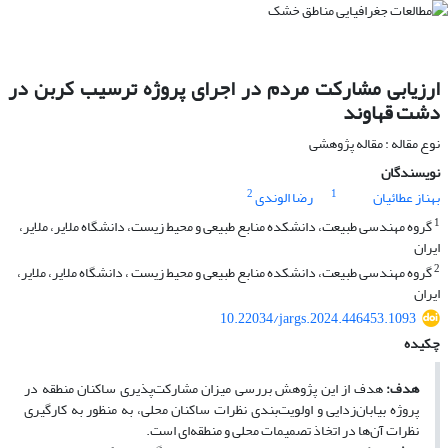
ارزیابی مشارکت مردم در اجرای پروژه ترسیب کربن در
دشت قهاوند
نوع مقاله : مقاله پژوهشی
نویسندگان
2
1
بهناز عطائیان
رضا الوندی
1
گروه مهندسی طبیعت، دانشکده منابع طبیعی و محیط زیست، دانشگاه ملایر، ملایر،
ایران
2
گروه مهندسی طبیعت، دانشکده منابع طبیعی و محیط زیست ، دانشگاه ملایر، ملایر،
ایران
10.22034/jargs.2024.446453.1093
چکیده
هدف:
هدف از این پژوهش بررسی میزان مشارکت­‌پذیری ساکنان منطقه در
پروژه بیابان‌زدایی و اولویت‌بندی نظرات ساکنان محلی، به منظور به کارگیری
نظرات آن­‌ها در اتخاذ تصمیمات محلی و منطقه‌ای است.