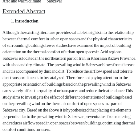
Arid and warm climate
Sabzevar
Extended Abstract
Introduction
Although the existing literature provides valuable insights into the relationship
between thermal comfort in urban open spaces and the physical characteristics
of surrounding buildings, fewer studies have examined the impact of building
orientation on the thermal comfort of urban open spaces in Arid regions.
Sabzevar is located in the northeastern part of Iran, in Khorasan Razavi Province,
with a hot and dry climate. The prevailing wind in Sabzevar blows from the east,
and it is accompanied by dust and dirt. To reduce the airflow speed and tolerate
dust transport, it needs to be catalyzed. Therefore, not paying attention to the
appropriate orientation of buildings based on the prevailing wind in Sabzevar
can severely affect the quality of urban spaces and reduce their attendance This
study aims to investigate the effect of different orientations of buildings based
on the prevailing wind on the thermal comfort of open spaces in a part of
Sabzevar city. Based on the above, it is hypothesized that placing site elements
perpendicular to the prevailing wind in Sabzevar prevents dust from entering
and reduces airflow speed in open spaces between buildings, optimizing thermal
comfort conditions for users.