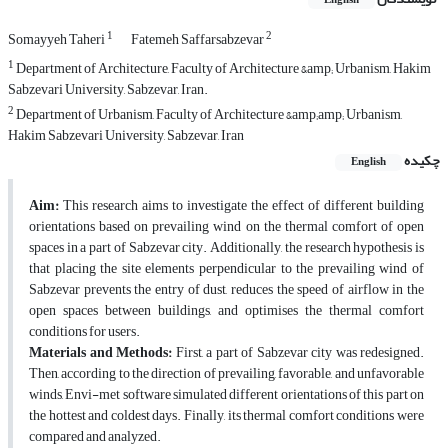
English
1
2
Somayyeh Taheri
Fatemeh Saffarsabzevar
1
Department of Architecture, Faculty of Architecture &amp; Urbanism, Hakim
Sabzevari University, Sabzevar, Iran.
2
Department of Urbanism, Faculty of Architecture &amp;amp; Urbanism,
Hakim Sabzevari University, Sabzevar, Iran
چکیده
English
Aim:
This research aims to investigate the effect of different building
orientations based on prevailing wind on the thermal comfort of open
spaces in a part of Sabzevar city. Additionally, the research hypothesis is
that placing the site elements perpendicular to the prevailing wind of
Sabzevar prevents the entry of dust, reduces the speed of airflow in the
open spaces between buildings, and optimises the thermal comfort
conditions for users.
Materials and Methods:
First, a part of Sabzevar city was redesigned.
Then, according to the direction of prevailing, favorable, and unfavorable
winds, Envi-met software simulated different orientations of this part on
the hottest and coldest days. Finally, its thermal comfort conditions were
compared and analyzed.