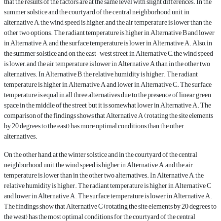
that the results of the factors are at the same level with slight differences. In the
summer solstice and the courtyard of the central neighborhood unit, in
alternative A, the wind speed is higher, and the air temperature is lower than the
other two options. The radiant temperature is higher in Alternative B and lower
in Alternative A, and the surface temperature is lower in Alternative A. Also, in
the summer solstice and on the east-west street, in Alternative C, the wind speed
is lower, and the air temperature is lower in Alternative A than in the other two
alternatives. In Alternative B, the relative humidity is higher. The radiant
temperature is higher in Alternative A and lower in Alternative C. The surface
temperature is equal in all three alternatives due to the presence of linear green
space in the middle of the street, but it is somewhat lower in Alternative A. The
comparison of the findings shows that Alternative A (rotating the site elements
by 20 degrees to the east) has more optimal conditions than the other
alternatives.
On the other hand, at the winter solstice and in the courtyard of the central
neighborhood unit, the wind speed is higher in Alternative A, and the air
temperature is lower than in the other two alternatives. In Alternative A, the
relative humidity is higher. The radiant temperature is higher in Alternative C
and lower in Alternative A. The surface temperature is lower in Alternative A.
The findings show that Alternative C (rotating the site elements by 20 degrees to
the west) has the most optimal conditions for the courtyard of the central