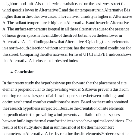
neighborhood unit. Also, at the winter solstice and on the east-west street, the
wind speed is lower in Alternative C, and the air temperature in Alternative B is
higher than in the other two cases. The relative humidity is higher in Alternative
A. The radiant temperature is higher in Alternative B and lower in Alternative
A. The surface temperature is equal in all three alternatives due to the presence
of linear green space in the middle of the street but is nevertheless lower in
Alternative A. The findings show that Alternative B (placing the site elements
in a north-south direction without rotation) has the most optimal conditions for
this street. Comparing the alternatives in terms of UTCI and PET indices shows
that Alternative A is closer to the desired index.
Conclusion
In the present study, the hypothesis was put forward that the placement of site
elements perpendicular to the prevailing wind in Sabzevar prevents dust from
entering, reduces the speed of airflow in open spaces between buildings, and
optimizes thermal comfort conditions for users. Based on the results obtained,
the research hypothesis is rejected. Because the orientation of site elements
perpendicular to the prevailing wind prevents ventilation of open spaces
between buildings, thermal comfort indices do not have optimal conditions. The
results of the study show that in summer, most of the thermal comfort
parameters in Alternative A, i.e., by rotating the site elements 20 degrees to the