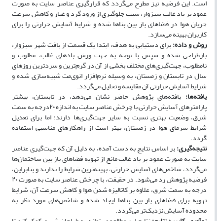
است. این فرضیه نیز مطرح می‌گردد که قرارگیری عناصر سایت به صورت
عمود بر باد غالب سبزوار، سبب جلوگیری از ورود گرد و غبار و کاهش سرعت
جریان هوا در فضاهای باز بین بناها شده و شرایط آسایش حرارتی را برای
کاربران بهینه می‌سازد.
روش و داده:
برای دستیابی به هدف، ابتدا یک قسمت از بافت شهر سبزوار،
بازطراحی شده و سپس با توجه به جهت وزش بادهای غالب، مطلوب و
نامطلوب، جهت­‌گیری‌­های مختلف بخشی از آن در گرم‌­ترین و سردترین روزهای
سال در تابستان و زمستان، به وسیله نرم‌­افزار انوی‌­مت شبیه‌­سازی شده و
شرایط آسایش حرارتی آن مقایسه و تحلیل می‌­گردد.
یافته‌ها:
یافته‌های پژوهش حاضر نشان می‌دهد، در تابستان، بیشتر
پارامترهای آسایش حرارتی با چرخش عناصر سایت به اندازه ۲۰درجه به سمت
شرق، وضعیت بهتری نسبت به سایر جهت‌گیری‌ها دارند؛ اما برای تعدیل
شرایط سرمای هوا در زمستان، بهتر است از راهکارهای مناسبی استفاده
گردد.
نتیجه‌گیری:
بر اساس نتایج به دست آمده، به دلیل آن که
جهت‌گیری عناصر
سایت به صورت عمود بر باد غالب مانع از تهویه فضاهای باز بین ساختمان‌ها
می‌گردد، شاخص‌های آسایش حرارتی، بهینه‌ترین شرایط را ندارند و بنابراین،
فرضیه پژوهش رد می‌شود. در حقیقت، با چرخش عناصر سایت به صورت ۲۰
درجه به سمت شرق، علاوه بر کاتالیزه ‌شدن هوا و کاهش سرعت آن، شرایط
تهویه برای فضاهای باز بین بناها ایجاد شده و شاخص‌های مورد نظر به
محدوده آسایش نزدیک‌تر می‌گردد.
نوآوری، کاربرد نتایج:
نتایج این مطالعه می­‌تواند به طراحان شهری کمک کند تا