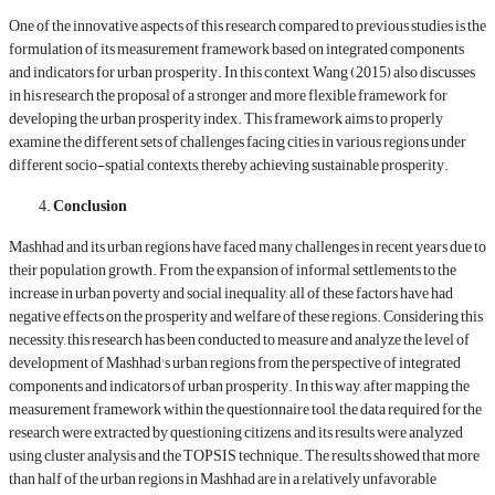
One of the innovative aspects of this research compared to previous studies is the
formulation of its measurement framework based on integrated components
and indicators for urban prosperity. In this context, Wang (2015) also discusses
in his research the proposal of a stronger and more flexible framework for
developing the urban prosperity index. This framework aims to properly
examine the different sets of challenges facing cities in various regions under
different socio-spatial contexts, thereby achieving sustainable prosperity.
Conclusion
Mashhad and its urban regions have faced many challenges in recent years due to
their population growth. From the expansion of informal settlements to the
increase in urban poverty and social inequality, all of these factors have had
negative effects on the prosperity and welfare of these regions. Considering this
necessity, this research has been conducted to measure and analyze the level of
development of Mashhad's urban regions from the perspective of integrated
components and indicators of urban prosperity. In this way, after mapping the
measurement framework within the questionnaire tool, the data required for the
research were extracted by questioning citizens, and its results were analyzed
using cluster analysis and the TOPSIS technique. The results showed that more
than half of the urban regions in Mashhad are in a relatively unfavorable