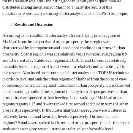
for this research was 0.881, indicating good reliability of the questionnaire
distributed among the citizens of Mashhad. Finally, the results of this
questionnaire were analyzed using cluster analysis and the TOPSIS technique.
Results and Discussion
According to the results of cluster analysis for stratifying urban regions of
Mashhad from the perspective of urban prosperity, these regions are
characterized by heterogeneous and unbalanced conditions in terms of urban
prosperity. So that region 1 was at a relatively very favorable level, regions 8, 9,
and 13 were at a favorable level, regions 2, 3, 6, 10, 11, and 12 were at a relatively
favorable level, and regions 4, 5, and 7 were at a relatively unfavorable level in
this respect. Also, based on the output of cluster analysis and TOPSIS technique
in order to level and rank the urban regions of Mashhad from the point of view
of the components and integrated indicators of urban prosperity, it was observed
that the ranking results of the regions of this city from the perspective of urban
prosperity corresponded to their leveling. In the ranking of Mashhad urban
regions, regions 1, 13, and 9 were ranked first, second, and third in terms of urban
prosperity, respectively. In the cluster analysis, these regions were clustered at
relatively favorable and favorable levels, respectively. On the other hand,
regions 7, 5, and 4 were ranked last in terms of urban prosperity, and in the cluster
analysis, these regions were clustered at a relatively unfavorable level.