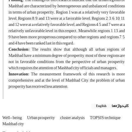
Mashhad are characterized by heterogeneous and unbalanced conditions
in terms of urban prosperity. Region 1 was at a relatively very favorable
level; Regions 8, 9, and 13 were at a favorable level; Regions 2, 3, 6, 10, 11,
and 12 were at a relatively favorable level; and Regions 4, 5, and 7 were at a
relatively unfavorable level in this respect. Meanwhile, regions 1, 13, and
9 have been more prosperous compared to other regions, and regions 7, 5,
and 4 have been ranked last in this regard.
Conclusion:
The results show that although all urban regions of
Mashhad have a minimum degree of prosperity, most of these regions are
not in favorable conditions from the perspective of urban prosperity,
which requires the attention of Mashhad city officials and managers.
Innovation:
The measurement framework of this research is more
comprehensive, and at the level of Mashhad City, the problem of urban
prosperity has received less attention.
کلیدواژه‌ها
English
Well- being
Urban prosperity
cluster analysis
TOPSIS technique
Mashhad city