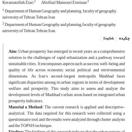
1
2
Keramatollah Ziari
Abolfazl Mansouri Etminan
1
Department of Human Geography and planning , faculty of geography,
university of Tehran, Tehran, Iran
2
Department of Human Geography and planning, faculty of geography,
university of Tehran, Tehran, Iran.
چکیده
English
Aim:
Urban prosperity has emerged in recent years as a comprehensive
solution to the challenges of rapid urbanization and a pathway toward
sustainable cities. It encompasses aspects such as success, well-being, and
quality of life across economic, social, political, and environmental
dimensions. As Iran’s second-largest metropolis, Mashhad faces
significant disparities among its urban regions in terms of development,
welfare, and prosperity. This study aims to assess and analyze the
development levels of Mashhad’s urban areas based on integrated urban
prosperity indicators.
Material & Method:
The current research is applied and descriptive-
analytical. The data required for this research were collected using a
questionnaire tool, and the results were analyzed through cluster analysis
and the TOPSIS technique.
Finding:
The findings of this research indicate that the urban regions of