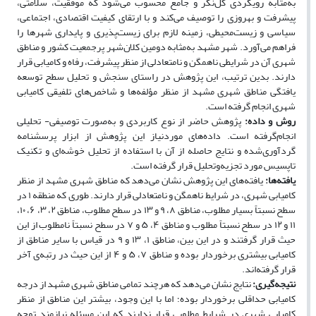
به‌مثابه رویکردی کل­‌نگر و جامع محسوب می­‌شود که موفقیت، سلامتی،
پیشرفت و بهروزی را توصیف می‌­کند و با ارتقای کیفیت اقتصادی، اجتماعی،
سیاسی و زیست‌محیطی، زمینه لازم برای زیست­‌پذیری و پایداری شهرها را
فراهم می­‌آورد. شهر مشهد به‌مثابه دومین کلان‌شهر پرجمعیت کشور و مناطق
شهری آن در شرایطی ناهمگن و نامتعادلی از منظر پیشرفت، رفاه و کامیابی قرار
دارند. بدین ترتیب، این پژوهش در راستای سنجش و تحلیل سطح توسعه­‌
یافتگی مناطق شهری مشهد از منظر مؤلفه‌ها و شاخص­‌های تلفیقی کامیابی
شهری انجام‌ گرفته است.
روش و داده:
پژوهش حاضر از نوع کاربردی و به‌صورت توصیفی- تحلیلی
انجام‌گرفته است. داده­‌های موردنیاز این پژوهش از ابزار پرسشنامه
گردآوری‌شده و نتایج حاصله از آن با استفاده از تحلیل خوشه‌­ای و تکنیک
تاپسیس مورد تجزیه‌­وتحلیل قرار گرفته است.
یافته‌ها:
یافته‌­های این پژوهش نشان می‌­دهد که مناطق شهری مشهد از منظر
کامیابی شهری، در شرایط ناهمگن و نامتعادلی قرار دارند. طوری که منطقه ۱ در
سطح نسبتاً بسیار مطلوب، مناطق ۸، ۹ و ۱۳ در سطح مطلوب، مناطق ۲، ۳، ۶، ۱۰،
۱۱ و ۱۲ در سطح نسبتاً مطلوب و مناطق ۴، ۵ و ۷ در سطح نسبتاً نامطلوب از این
حیث قرار گرفتند و در این ‌بین، مناطق ۱، ۱۳ و ۹ در قیاس با سایر مناطق از
کامیابی بیشتری برخوردار بوده و مناطق ۷، ۵ و ۴ از این حیث در رتبه­‌ی آخر
قرار گرفته­‌اند.
نتیجه‌گیری:
نتایج نشان می‌­دهد که هرچند تمامی مناطق شهری مشهد از درجه
کامیابی حداقلی برخوردار بوده؛ اما با این‌ وجود، بیشتر این مناطق از منظر
کامیابی شهری در شرایط مطلوبی قرار ندارند که این مسئله نیازمند توجه