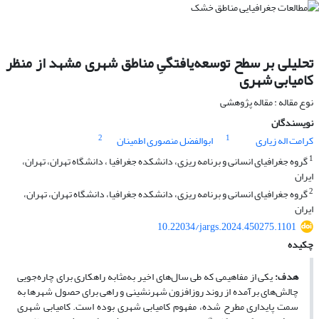
تحلیلی بر سطح توسعه‌یافتگیِ مناطق شهری مشهد از منظر
کامیابی شهری
نوع مقاله : مقاله پژوهشی
نویسندگان
2
1
کرامت اله زیاری
ابوالفضل منصوری اطمینان
1
گروه جغرافیای انسانی و برنامه ریزی، دانشکده جغرافیا ، دانشگاه تهران، تهران،
ایران
2
گروه جغرافیای انسانی و برنامه ریزی، دانشکده جغرافیا، دانشگاه تهران، تهران،
ایران
10.22034/jargs.2024.450275.1101
چکیده
هدف:
یکی از مفاهیمی که طی سال­‌های اخیر به‌مثابه راهکاری برای چاره‌­جویی
چالش‌­های برآمده از روند روزافزون شهرنشینی و راهی برای حصول شهرها به
سمت پایداری مطرح ‌شده، مفهوم کامیابی شهری بوده است. کامیابی شهری