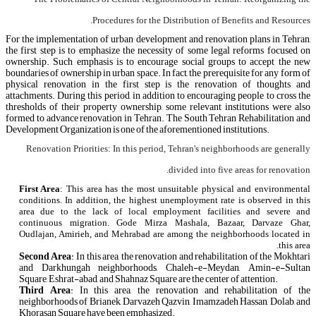
Procedures for the Distribution of Benefits and Resources.
For the implementation of urban development and renovation plans in Tehran,
the first step is to emphasize the necessity of some legal reforms focused on
ownership. Such emphasis is to encourage social groups to accept the new
boundaries of ownership in urban space. In fact, the prerequisite for any form of
physical renovation in the first step is the renovation of thoughts and
attachments. During this period, in addition to encouraging people to cross the
thresholds of their property ownership, some relevant institutions were also
formed to advance renovation in Tehran. The South Tehran Rehabilitation and
Development Organization is one of the aforementioned institutions.
Renovation Priorities:
In this period, Tehran's neighborhoods are generally
divided into five areas for renovation.
First Area
:
This area has the most unsuitable physical and environmental
conditions. In addition, the highest unemployment rate is observed in this
area due to the lack of local employment facilities and severe and
continuous migration. Gode Mirza Mashala, Bazaar, Darvaze Ghar,
Oudlajan, Amirieh, and Mehrabad are among the neighborhoods located in
this area.
Second Area
:
In this area, the renovation and
rehabilitation of the Mokhtari
and Darkhungah neighborhoods, Chaleh-e-Meydan, Amin-e-Sultan
Square, Eshrat-abad, and Shahnaz Square are the center of attention.
Third Area
: In this area, the renovation and rehabilitation of the
neighborhoods of Brianek, Darvazeh Qazvin, Imamzadeh Hassan, Dolab, and
Khorasan Square have been emphasized.