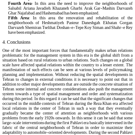
Fourth Area
: In this area, the need to improve the neighborhoods of
Salsabil, Ariana, Javadieh, Khazaneh Gharbi, Arak, Gar-Mashin, Darvazeh
Ghar, Najafabad, and Hashemabad has been emphasized.
Fifth Area
: In this area, the renovation and rehabilitation of the
neighborhoods of Heshmatiyeh, Pasteur, Daneshgah, Ekbatan, Gorgan,
Darvazeh Shemiran, Tselihat, Doshan-e-Tepe, Koy Siman, and Shahr-e Rey
have been emphasized.
4. Conclusions
One of the most important forces that fundamentally makes urban relations
problematic for the management system in this era is the global shift from a
situation based on rural relations to urban relations. Such changes on a global
scale have affected spatial relations within the country to a lesser extent. The
manifestation of such effects can be seen at various levels of policymaking,
planning, and implementation. Without reducing the spatial developments in
Tehran to changes in external conditions, it is necessary to point out that, in
addition to other major developments that are outside the concrete situation of
Tehran, some internal and concrete considerations also push the management
system towards a type of spatial management and order and systematization
during this period. In this regard, it can be said that the significant changes that
occurred in the middle contexts of Tehran during the Reza Khan era affected
local relations in the center of Tehran in such a way that they eventually
gradually became the center of attention as neighborhoods with various
problems from the early 1920s onwards
.
In this sense, it can be said that some
large-scale interventions during the first Pahlavi era basically intervened in the
fabric of the central neighborhoods of Tehran in order to maximize their
adaptability to automobile-oriented developments. During the second Pahlavi