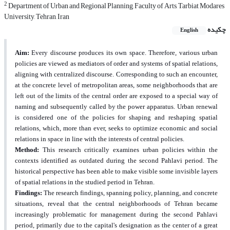
2
Department of Urban and Regional Planning, Faculty of Arts, Tarbiat Modares
University, Tehran, Iran
چکیده
English
Aim:
Every discourse produces its own space. Therefore, various urban
policies are viewed as mediators of order and systems of spatial relations,
aligning with centralized discourse. Corresponding to such an encounter,
at the concrete level of metropolitan areas, some neighborhoods that are
left out of the limits of the central order are exposed to a special way of
naming and subsequently called by the power apparatus. Urban renewal
is considered one of the policies for shaping and reshaping spatial
relations, which, more than ever, seeks to optimize economic and social
relations in space in line with the interests of central policies.
Method:
This research critically examines urban policies within the
contexts identified as outdated during the second Pahlavi period. The
historical perspective has been able to make visible some invisible layers
of spatial relations in the studied period in Tehran.
Findings:
The research findings, spanning policy, planning, and concrete
situations, reveal that the central neighborhoods of Tehran became
increasingly problematic for management during the second Pahlavi
period, primarily due to the capital's designation as the center of a great