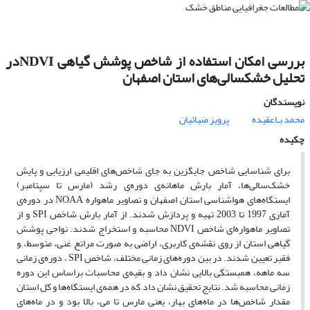
بررسی امکان استفاده از شاخص پوشش گیاهی NDVIدر
تحلیل خشکسالی‌های استان اصفهان
نویسندگان
محمد بـاعقیده‌
پرویز ضیائیان
چکیده
برای شناسایی شاخص جایگزین به جای شاخص‌های اقلیمی ارزیابی و پایش
خشک‌سالی‌ها، آمار بارش ماهانه‌ی دوره‌ی رشد (مارس تا سپتامبر)
ایستگاه‌های هواشناسی استان اصفهان و تصاویر ماهواره NOAA در دوره‌ی
آماری 1997 تا 2003 تهیه و پردازش شدند. از آمار بارش شاخص SPI و از
تصاویر ماهواره‌ای شاخص NDVI محاسبه و استخراج شدند. نواحی پوشش
گیاهی استان از روی نقشه‌ی کاربری، اراضی به صورت مراتع غنی، متوسط، و
فقیر تعیین شدند. در بین دوره‌های زمانی مختلف، شاخص SPI ، دوره‌ی زمانی
سه ماهه، همبستگی بالایی نشان داد و بقیه‌ی محاسبات براساس این دوره
زمانی محاسبه شد. نتایج تحقیق نشان داد که در همه‌ی ایستگاه‌ها و کل استان
مقدار شاخص‌ها در ماه‌های بهار، یعنی مارس تا می،‌ بالا بود و در ماه‌های