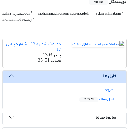
نویسندگان
English
1
1
2
zahra hejazizadeh
mohammad hossein nasserzadeh
: dariush hatami
2
mohammad rezaey
دوره 5، شماره 17 - شماره پیاپی
17
پاییز 1393
صفحه
35-51
فایل ها
XML
اصل مقاله
2.57 M
سابقه مقاله