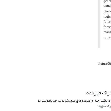
genea
withi
pheno
logic
futur
force
reali
futur
Future S
راک خبرنامه
دریافت اخبار و اطلاعیه های مهم نشریه در خبرنامه نشریه
ک شوید.