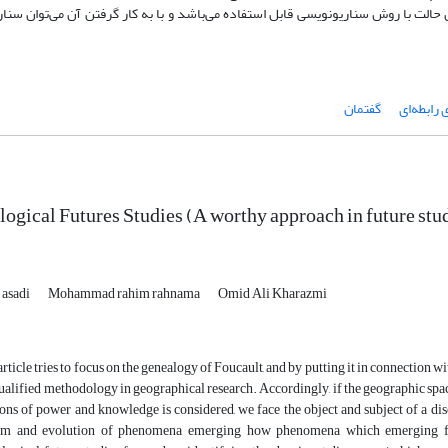
ین حالت با روش سناریونویسی قابل استفاده می‌باشد و با به کار گرفتن آن می‌توان سنا
رابطه‌ای
گفتمان
ogical Futures Studies (A worthy approach in future st
 asadi
Mohammad rahim rahnama
Omid Ali Kharazmi
article tries to focus on the genealogy of Foucault, and by putting it in connection wi
qualified methodology in geographical research. Accordingly, if the geographic space
ions of power and knowledge is considered, we face the object and subject of a dis
rm and evolution of phenomena emerging how phenomena which emerging fr