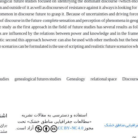
logical future studies focused on identifying the dominant discourse (which e
n and outside of it, as well as discourses of resistance against it, always is looking fo
menon in discourse future, to grasp it. Because of uncertainties and driving force
 of discourse in the future, complete sensation and perception of phenomena in geo
e study as the first approach in the field of future studies has several results as f
s, are influenced by the relations between power and knowledge and in the frame
stic, second, this approach, however, can also be used with other methods, but the best
e scenarios can be formulated is the use of scripting and realistic future scenarios w
tudies
genealogical futures studies
Genealogy
relational space
Discours
اشت
استفاده و دسترسی به مقالات نشریه
«مطالعات جغرافیایی مناطق خشک» تحت
جفرافیایی مناطق خشک
برای 
CC BY-NC 4.0
مجوز
آزاد است.
مشتر