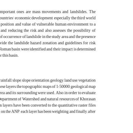
important ones are mass movements and landslides. The
countries’ economic development, especially the third world
e position and value of vulnerable human environment to a
nd reducing the risk and also assesses the possibility of
 of occurrence of landslide in the study area and the presence
rovide the landslide hazard zonation and guidelines for risk
 Roman basin were identified and their impact is determined
 this basin.
rainfall, slope, slope orientation, geology, land use, vegetation
these layers, the topographic maps of 1:50000, geological map
area and its surrounding were used. Also in order to evaluate
he Department of Watershed and natural resources of Khorasan
 layers have been converted to the quantitative raster files
on the ANP, each layer has been weighting and finally, after