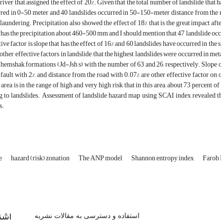
river that assigned the effect of 20%. Given that the total number of landslide that ha
red in 0-50 meter and 40 landslides occurred in 50-150-meter distance from the riv
 laundering. Precipitation also showed the effect of 18% that is the great impact aft
 has the precipitation about 460-500 mm and I should mention that 47 landslide occur
tive factor is slope that has the effect of 16% and 60 landslides have occurred in the
other effective factors in landslide that the highest landslides were occurred in
hemshak formations (Jd-Jsh s) with the number of 63 and 26, respectively. Slope or
fault with 2%, and distance from the road with 0.07% are other effective factor on 
 area is in the range of high and very high risk that in this area, about 73 percent of
g to landslides. Assessment of landslide hazard map using SCAI index revealed th
s.
e
hazard (risk) zonation
The ANP model
Shannon entropy index
Farob
اشت
استفاده و دسترسی به مقالات نشریه