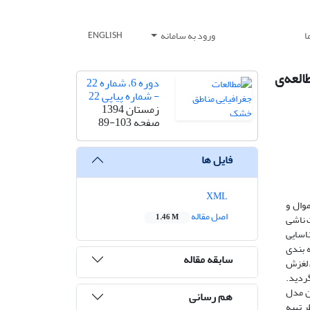
ا
ورود به سامانه
ENGLISH
طالعه‌ی
دوره 6، شماره 22
- شماره پیاپی 22
زمستان 1394
صفحه
89-103
فایل ها
XML
وال و
اصل مقاله
ت ناشی
1.46 M
ناسایی
 ‌بندی
سابقه مقاله
مین ­لغزش
گردید.
یژگی‌ های این مدل
هم رسانی
ر تهیه