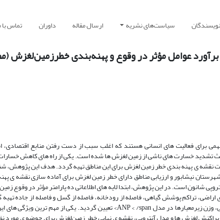
نویسندگان
سیاست‌های نشریه
ارسال مقاله
داوران
تماس با م
انون در برآورد عوامل مؤثر در وقوع و پهنه‌بندی خطرزمین‌لغزش (م
 مهمی برای فعالیت­ های انسانی هستند که اغلب سبب از دست رفتن منابع اقتصادی، ام
اعث تشدید خسارت­ های ناشی از زمین ‌لغزش ­ها شده است. یکی از راه­ های کاهش خسارا
است نقشه­ ی پهنه­ بندی خطر زمین ­لغزش برای این مناطق تهیه گردد. هدف این پژوهش، ش
رستان نیشابور و ارزیابی مناطق دارای خطر زمین ­لغزش برای آماده ‌سازی نقشه­ ی پهنه
 استفاده از تلفیق دو مدلANP و شاخص آنتروپی شانون است. در این پژوهش، ابتدا لایه­ های اطلاعاتی ده پارامتر مؤثر در وقوع ز
اراضی، تراکم پوشش گیاهی، فاصله از رودخانه، فاصله از گسل و فاصله از جاده تهیه 
سپس با استفاده از تجربیات دیگر محققان و نظرات کارشناسی، وزن زیرمعیارها در مدل ANP < /span> تعیین گردید. یکی از مهم‌ ترین و
پراکنش لغزش ­ها و مدل آنتروپی، نقشه­ ی نهایی خطر زمین‌لغزش برای حوضه ­ی مورد نظ