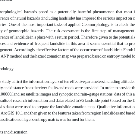
orphological hazards posed as a potentially harmful phenomenon that most 
rence of natural hazards (including landslide) has imposed the serious impact on 
ries. One of the most important tasks of applied Geomorphology, is to check th
ty of geomorphic hazards. The risk assessment is the first step of management a
rence of landslide in a place with a return period. Therefore, given to the potential
aces and evidence of frequent landslide in this area, it seems essential that to p
ement. Accordingly, the effective factors of the occurrence of landslide in Farob
 ANP method and the hazard zonation map was prepared based on entropy model for
odology
s study, at first the information layers of ten effective parameters including altitude, 
ty and distance from the river, faults, and roads were provided. In order to provide 
100000, land set satellite images and synoptic and rain-gauge stations’ data of this 
esults of research, information and data related to 96 landslide point (based on t
i’s data) were used to prepare the landslide zonation map. Qualitative information
 Arc GIS 10.1 and then given to the features taken from region landslides and based 
lassification of layers, entropy matrix was formed for them.
ts and discussion