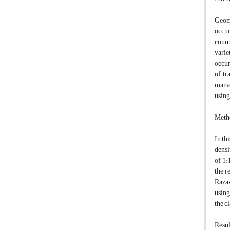
Geom
occur
count
varie
occur
of tr
manag
using
Meth
In thi
densi
of 1:
the r
Razav
using
the c
Resul