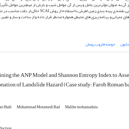
ل فاصله از آبراهه و بالأخص فواصل 150-0 متری از آن به‌ عنوان مؤثرترین عامل و پس از آن عوامل شیب و بارش از مهم‌ترین عوامل تأث
وقوع زمین‌لغزش در حوضه ­ی مطالعاتی شناسایی گردید. ارزیابی نقشه­ ی پهنه ‌بندی زمین ‌لغزش با استفاده از روش SCAI
ای عمرانی و برنامه­ ریزی ­های محیطی همواره مدنظر قرار داده و از ساخت ‌و ساز و تغییر 
انون
حوضه فاروب رومان
ing the ANP Model and Shannon Entropy Index to Assess
nation of Landslide Hazard (Case study: Farob Roman b
ari Badi
Mohammad Motamedi Rad
Malihe mohamadnia
duction