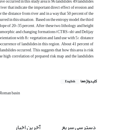
ve occurred in this study area is 96 landslides, 49 landslides
er that indicate the important direct effect of erosion and
er the distance from river and in a way that 50 percent of the
red in this situation. Based on the entropy model, the third
 slope of 20-35 percent. After these two, lithology and height
 metamorphic and changing formations (CTRS-sh) and Delijay
ientation with 8%, vegetation and land use with 5%, distance
occurrence of landslides in this region. About 41 percent of
 landslides occurred. This suggests that how this area is risk
e high correlation of prepared risk map and the landslides
کلیدواژه‌ها
English
 Roman basin
دسترسی سریع
آخرین اخبار