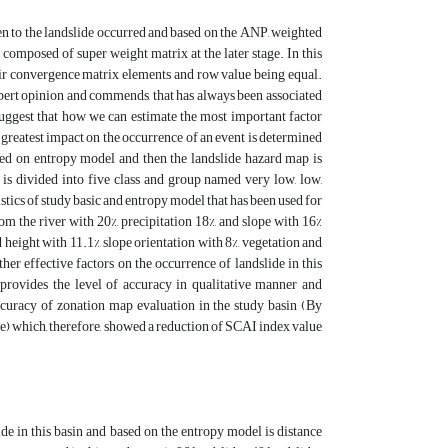
iven to the landslide occurred and based on the ANP, weighted
 composed of super weight matrix at the later stage. In this
eir convergence matrix elements and row value being equal.
xpert opinion and commends, that has always been associated
 suggest that how we can estimate the most important factor
e greatest impact on the occurrence of an event is determined
based on entropy model and then the landslide hazard map is
is divided into five class and group named very low, low,
tics of study basic and entropy model that has been used for
rom the river with 20%, precipitation 18%, and slope with 16%
 height with 11.1%, slope orientation with 8%, vegetation and
her effective factors on the occurrence of landslide in this
provides the level of accuracy in qualitative manner and
ccuracy of zonation map evaluation in the study basin (By
e) which, therefore, showed a reduction of SCAI index value
ide in this basin and based on the entropy model is distance