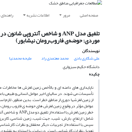
صفحه اصلی
مرور
اطلاعات نشریه
راهنمای 
تلفیق مدل ANP و شاخص آنتروپی ش
موردی: حوضه‌ی فاروب‌رومان نیشابور)
نویسندگان
علی شکاری بادی
محمد معتمدی راد
ملیحه محمدنیا
دانشگاه حکیم سبزواری
چکیده
ناپایداری ­های دامنه ­ای و بالأخص زمین لغزش ­ها مخاطرات
تأسیسات می ­شوند. در سال­های اخیر عوامل انسانی و طبیعی ب
از زمین­ لغزش­ها دوری از مناطق خطر است. بدین منظور، لازم 
عوامل مؤثر در وقوع زمین ­لغزش ­های حوضه ­ی فاروب رومان شه
خطر زمین ­لغزش با
شامل: ارتفاع، بارش، شیب، جهت ­شیب، زمین ­شناسی، کاربری 
تعدیل نظرات کارشناسی است. درنهایت، با استناد به نقشه­ ی 