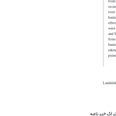
from 
occur
river
basin
effec
were 
and S
from 
basin
takin
point
Landslid
راک خبرنامه