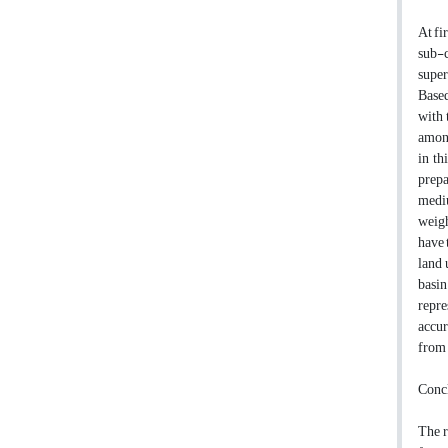
At fi
sub-c
super
Based
with 
among
in th
prepa
mediu
weigh
have 
land 
basin
repre
accur
from 
Conc
The r