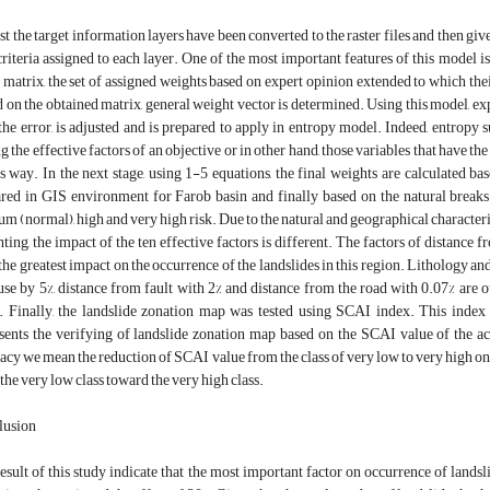
rst the target information layers have been converted to the raster files and then g
riteria assigned to each layer. One of the most important features of this model is
 matrix, the set of assigned weights based on expert opinion extended to which th
 on the obtained matrix, general weight vector is determined. Using this model, e
the error, is adjusted and is prepared to apply in entropy model. Indeed, entropy
 the effective factors of an objective or in other hand, those variables that have th
is way. In the next stage, using 1-5 equations, the final weights are calculated 
red in GIS environment for Farob basin and finally based on the natural breaks 
m (normal), high and very high risk. Due to the natural and geographical characteris
ting, the impact of the ten effective factors is different. The factors of distance f
the greatest impact on the occurrence of the landslides in this region. Lithology and
use by 5%, distance from fault with 2% and distance from the road with 0.07% are ot
. Finally, the landslide zonation map was tested using SCAI index. This index 
sents the verifying of landslide zonation map based on the SCAI value of the a
acy we mean the reduction of SCAI value from the class of very low to very high on
the very low class toward the very high class.
lusion
esult of this study indicate that the most important factor on occurrence of landsl