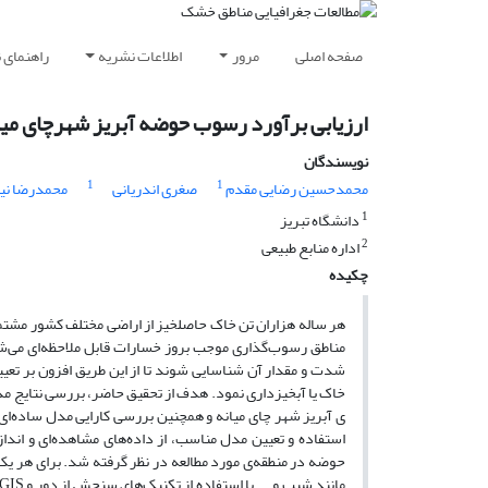
صفحه اصلی
مرور
اطلاعات نشریه
راهنمای 
ارزیابی برآورد رسوب حوضه آبریز شهرچای میانه با استفاده از م
نویسندگان
1
1
محمدحسین رضایی مقدم
صغری اندریانی
محمدرضا نی
1
دانشگاه تبریز
2
اداره منابع طبیعی
چکیده
هر ساله هزاران تن خاک حاصلخیز از اراضی مختلف کشور مشتم
مناطق رسوب‌گذاری موجب بروز خسارات قابل ‌ملاحظه‌ای می‌ش
شدت و مقدار آن شناسایی شوند تا از این طریق افزون بر تعیی
ی آبریز شهر چای میانه و هم­چنین بررسی کارایی مدل ساده‌ای ما
حوضه در منطقه­‌ی مورد مطالعه در نظر گرفته شد. برای هر یک از