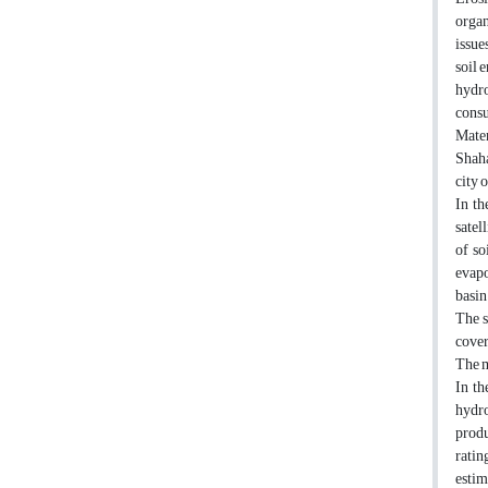
organ
issue
soil 
hydro
consu
Mater
Shaha
city 
In th
satel
of so
evapo
basin
The s
cover
The m
In th
hydro
produ
ratin
estim