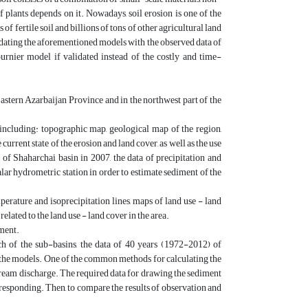
f plants depends on it. Nowadays, soil erosion is one of the
of fertile soil and billions of tons of other agricultural land
idating the aforementioned models with the observed data of
rnier model if validated instead of the costly and time-
astern Azarbaijan Province and in the northwest part of the
 including: topographic map, geological map of the region,
 current state of the erosion and land cover, as well as the use
s of Shaharchai basin in 2007, the data of precipitation and
lar hydrometric station in order to estimate sediment of the
rature and isoprecipitation lines, maps of land use - land
lated to the land use - land cover in the area.
iment.
ch of the sub-basins, the data of 40 years (1972-2012) of
of the models. One of the common methods for calculating the
tream discharge. The required data for drawing the sediment
rresponding. Then, to compare the results of observation and