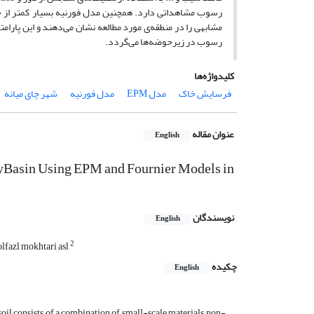
رسوب مشاهداتی دارد. هم­چنین مدل فورنیه بسیار کم­تر از ح
مشابهی را در منطقه­‌ی مورد مطالعه نشان می‌دهند و این پار
رسوب در زیرحوضه‌ها می‌گردد.
کلیدواژه‌ها
فرسایش خاک
مدل EPM
مدل فورنیه
شهر چای میانه
عنوان مقاله
English
yBasin Using EPM and Fournier Models in
نویسندگان
English
2
lfazl mokhtari asl
چکیده
English
e soil consists of a combination of small-scale materials, non-