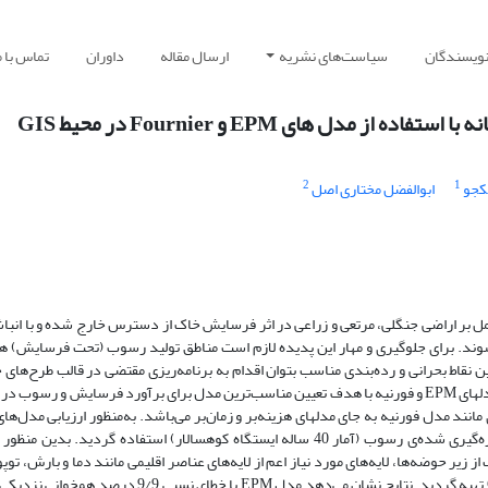
نویسندگان
سیاست‌های نشریه
ارسال مقاله
داوران
تماس با م
دل های EPM و Fournier در محیط GIS
2
1
کجو
ابوالفضل مختاری اصل
ل بر اراضی جنگلی، مرتعی و زراعی در اثر فرسایش خاک از دسترس خارج شده و با انبا
وند. برای جلوگیری و مهار این پدیده لازم است مناطق تولید رسوب (تحت فرسایش) همر
ن نقاط بحرانی و رده‌بندی مناسب بتوان اقدام به برنامه‌ریزی مقتضی در قالب طرح‌های
خاک یا آبخیزداری نمود. هدف از تحقیق حاضر، بررسی نتایج مدل­های EPM و فورنیه با هدف تعیین مناسب‌ترین مدل برای برآورد فرسایش و رسو
نند مدل فورنیه به جای مدل­های هزینه‌بر و زمان‌بر می‌باشد. به­‌منظور ارزیابی مدل­‌ها
 زیر حوضه‌ها، لایه‌های مورد نیاز اعم از لایه‌های عناصر اقلیمی مانند دما و بارش، توپ
مانند شیب و ... با استفاده از تکنیک­‌های سنجش از دور و GIS تهیه گردید. نتایج نشان می‌دهد مدل EPM با خطای نسبی 