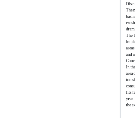
Discu
The n
basin
erosi
drama
The M
imple
areas
and w
Conc
In th
area 
too s
consu
fits 
year.
the e