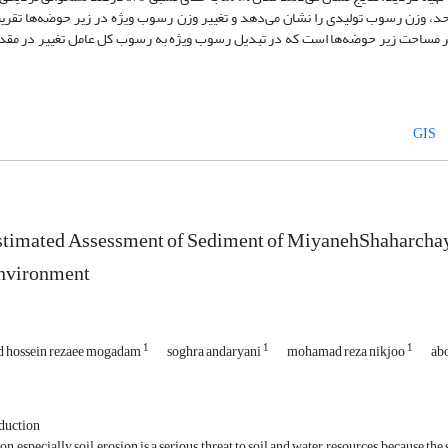
د، وزن رسوب تولیدی را نشان می‌دهد و تغییر وزن رسوب ویژه در زیر حوضه‌ها تقریبا
امتر مساحت زیر حوضه‌ها است که در تبدیل رسوب ویژه به رسوب کل عامل تغییر در مقد
GIS
stimated Assessment of Sediment of MiyanehShaharcha
nvironment
1
1
1
 hossein rezaee mogadam
soghra andaryani
mohamad reza nikjoo
abo
duction
on, especially soil erosion is a serious threat to soil and water resources, because th