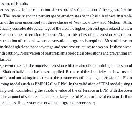
ssion and Results
ecessary data for the estimation of erosion and sedimentation of the region after th
s. The intensity and the percentage of erosion area of the basin is shown in a table.
on of the area under study in three classes of Very Low, Low, and Medium. Altho
tically considerable percentage of the area, the highest percentage is related to the i
edium class of erosion is about 26%. In this class of the erosion, separation 
mentation of soil and water conservation programs is required. Most of these area
 include high slope, poor coverage, and sensitive structures to erosion. In these are
ith caution. Preservation of pasture plants, biological operations, and preventing a
lusions
e present research, the models of erosion with the aim of determining the best mod
of ShaharchaiMianeh basin were applied. Because of the simplicity and low cost of F
imple and not taking into account the parameters influencing the erosion, the Four
ming models such as EMPSIAC or EPM. In the validation of EPM model, using the 
fairly well. Considering the absolute value of the difference in EPM with the obs
 This amount of sediment is due to the large area of Medium class of erosion. In this c
xtent that soil and water conservation programs are necessary.