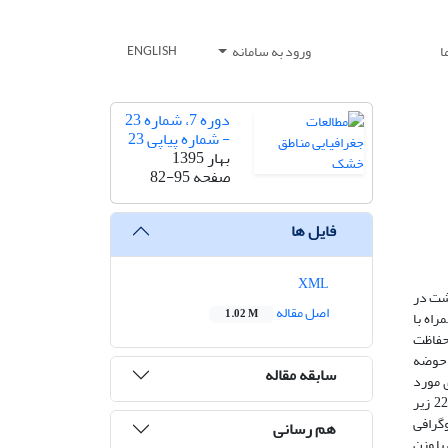
ا
ورود به سامانه
ENGLISH
دوره 7، شماره 23
- شماره پیاپی 23
بهار 1395
صفحه
82-95
فایل ها
XML
شت در
اصل مقاله
1.02 M
اه با
 حفاظت
ب در حوضه­‌
سابقه مقاله
ی مورد
استفاده و تعیین مدل مناسب، از داده‌های مشاهده‌ای و اندازه‌گیری شده­‌ی رسوب (آمار 40 ساله ایستگاه کوهسالار) استفاده گردید. بدین منظور 22 زیر
وگرافی
هم رسانی
9/9 درصد همخوانی نزدیکی با وزن