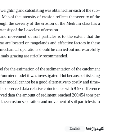
e weighting and calculating was obtained for each of the sub-
 Map of the intensity of erosion reflects the severity of the
ugh the severity of the erosion of the Medium class has a
ntensity of the Low class of erosion.
and movement of soil particles is to the extent that the
s are located on rangelands, and effective factors in these
as, mechanical operations should be carried out more carefully
nimals’ grazing are strictly recommended.
el for the estimation of the sedimentation of the catchment
ournier model, it was investigated. But because of its being
nier model cannot be a good alternative to costly and time-
observed data, relative coincidence with 9.9% difference
erved data, the amount of sediment reached 200,454 tons per
lass, erosion, separation, and movement of soil particles is to
کلیدواژه‌ها
English