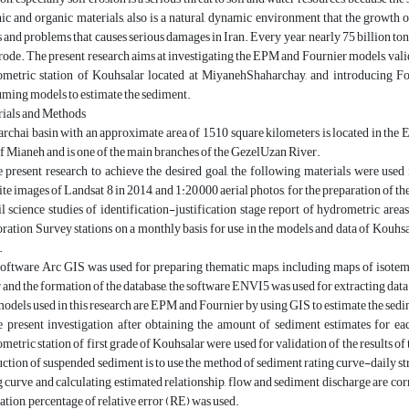
ic and organic materials, also is a natural, dynamic environment that the growth o
s and problems that causes serious damages in Iran. Every year, nearly 75 billion tons 
erode. The present research aims at investigating the EPM and Fournier models, val
metric station of Kouhsalar located at MiyanehShaharchay, and introducing Fou
ming models to estimate the sediment.
ials and Methods
rchai basin with an approximate area of 1510 square kilometers is located in the E
of Mianeh and is one of the main branches of the GezelUzan River.
e present research to achieve the desired goal, the following materials were used
lite images of Landsat 8 in 2014, and 1:20,000 aerial photos, for the preparation of the
il science studies of identification-justification stage report of hydrometric area
ration Survey stations on a monthly basis for use in the models and data of Kouhsa
.
oftware Arc GIS was used for preparing thematic maps, including maps of isotempe
 and the formation of the database, the software ENVI5 was used for extracting data re
odels used in this research are EPM and Fournier by using GIS to estimate the sed
e present investigation after obtaining the amount of sediment estimates for ea
metric station of first grade of Kouhsalar were used for validation of the results 
ction of suspended sediment is to use the method of sediment rating curve-daily s
g curve and calculating estimated relationship, flow and sediment discharge are co
ation, percentage of relative error (RE) was used.