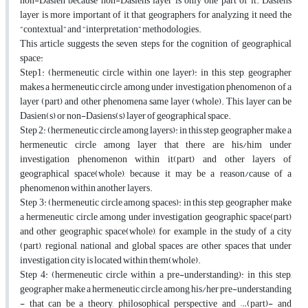
non-Dasien because non-Dasiens layer is only one part of it. Dasiens
layer is more important of it that geographers for analyzing it need the
“contextual” and “interpretation” methodologies.
This article suggests the seven steps for the cognition of geographical
space:
Step1: (hermeneutic circle within one layer): in this step, geographer
makes a hermeneutic circle among under investigation phenomenon of a
layer (part) and other phenomena same layer (whole). This layer can be
Dasien(s) or non-Dasiens(s) layer of geographical space.
Step 2: (hermeneutic circle among layers): in this step, geographer make a
hermeneutic circle among layer that there are his/him under
investigation phenomenon within it(part) and other layers of
geographical space(whole), because it may be a reason/cause of a
phenomenon within another layers.
Step 3: (hermeneutic circle among spaces): in this step, geographer make
a hermeneutic circle among under investigation geographic space(part)
and other geographic space(whole), for example, in the study of a city
(part), regional, national and global spaces are other spaces that under
investigation city is located within them(whole).
Step 4: (hermeneutic circle within a pre-understanding): in this step,
geographer make a hermeneutic circle among his/her pre-understanding
- that can be a theory, philosophical perspective and …(part)- and