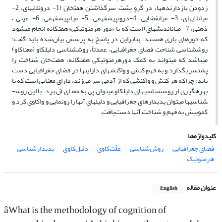
زدودن بازدارنده­ها، در گروِ پشت سرگذاشتن هفت­خان (1- درون­لایه­ای، 2-
میان­لایه­ای، 3- میان­فضایی، 4-درون­پیش­فهمی، 5- میان­پیش­فهمی، 6- عینی –
ذهنی، 7- میان­اندیشه­ای) است که با «دور هرمنوتیکی» هفت­گانه انجام می­شود
که دورهای بازی هستند؛ بنابراین در پاسخ به پرسش بیان‌شده باید گفت:
روش­شناسی شناخت فضای جغرافیایی، عمدتاً، روش­شناسی دلیل­کاو (معناکاو)
می­باشد که می­تواند به کمک دورهرمنوتیکی هفت­گانه، هفت‌خان شناخت را
پشت­سر بگذارد و به فهمِ کنش و واکنش­های دازاین­ها در فضای جغرافیایی دست
یابد؛ چراکه هر کنش و واکنشی که از آدمی سر می‌زند، دارای معنایی است که با
بهره­گیری از روش­شناسی­های دلیل­کاو می­توان پی به معنای آن برد. با این روش­
شناسی­ها می­توان پدیدارهای جغرافیایی و دلیل­های­ آن­ها را رونمایی و واکاوی کرد و
کم­وبیش به فهم و شناخت آن­ها دست‌یافت.
کلیدواژه‌ها
فضای جغرافیایی
روش‌شناسی
علّت‌کاوی
دلیل‌کاوی
پدیدارشناسی
هرمنوتیک
عنوان مقاله
English
âWhat is the methodology of cognition of