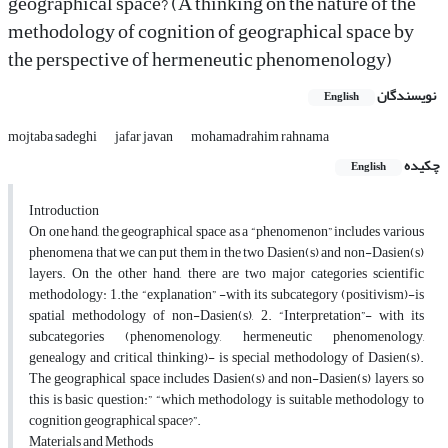
geographical space? (A thinking on the nature of the
methodology of cognition of geographical space by
the perspective of hermeneutic phenomenology)
نویسندگان
English
mojtaba sadeghi
jafar javan
mohamadrahim rahnama
چکیده
English
Introduction
On one hand, the geographical space as a “phenomenon” includes various
phenomena that we can put them in the two Dasien(s) and non-Dasien(s)
layers. On the other hand, there are two major categories scientific
methodology: 1.the “explanation” -with its subcategory (positivism)-is
spatial methodology of non-Dasien(s), 2. “Interpretation”- with its
subcategories (phenomenology, hermeneutic phenomenology,
genealogy and critical thinking)- is special methodology of Dasien(s).
The geographical space includes Dasien(s) and non-Dasien(s) layers, so
this is basic question:” “which methodology is suitable methodology to
cognition geographical space?”.
Materials and Methods