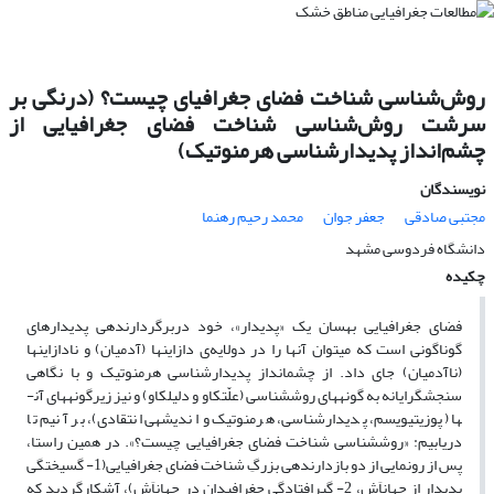
روش‌شناسی شناخت فضای جغرافیای چیست؟ (درنگی بر
سرشت روش‌شناسی شناخت فضای جغرافیایی از
چشم‌انداز پدیدارشناسی هرمنوتیک)
نویسندگان
مجتبی صادقی
جعفر جوان
محمد رحیم رهنما
دانشگاه فردوسی مشهد
چکیده
فضای جغرافیایی به­سان یک «پدیدار»، خود دربرگردارنده­ی پدیدارهای
گوناگونی است که می­توان آن­ها را در دولایه‌ی دازاین­ها (آدمیان) و نادازاین­ها
(ناآدمیان) جای داد. از چشم­انداز پدیدارشناسی هرمنوتیک و با نگاهی
سنجش­گرایانه به گونه­های روش­­شناسی (علّت­کاو و دلیل­کاو) و نیز زیرگونه­های آن­
ها­ (پوزیتیویسم، پدیدارشناسی، هرمنوتیک و اندیشه­ی انتقادی)، بر آنیم تا
دریابیم: «روش­شناسی شناخت فضای جغرافیایی چیست؟». در همین راستا،
پس از رونمایی از دو بازدارنده­ی بزرگِ شناخت فضای جغرافیایی­(1- گسیختگی
پدیدار از جهان­اَش، 2- گیرافتادگی جغرافی­دان در جهان­اَش)، آشکارگردید که