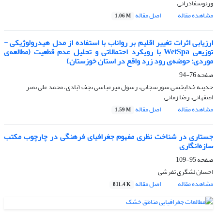
ورنوسفادرانی
مشاهده مقاله
اصل مقاله
1.06 M
ارزیابی اثرات تغییر اقلیم بر رواناب با استفاده از مدل هیدرولوژیکی -
توزیعی WetSpa با رویکرد احتمالاتی و تحلیل عدم قطعیت (مطالعه‌ی
موردی: حوضه‌ی رود زرد واقع در استان خوزستان)
صفحه
76-94
حدیثه خدابخشی سورشجانی، رسول میرعباسی نجف آبادی، محمد علی نصر
اصفهانی، رضا زمانی
مشاهده مقاله
اصل مقاله
1.59 M
جستاری در شناخت نظری مفهوم جغرافیای فرهنگی در چارچوب مکتب
سازه‌انگاری
صفحه
95-109
احسان لشگری تفرشی
مشاهده مقاله
اصل مقاله
811.4 K