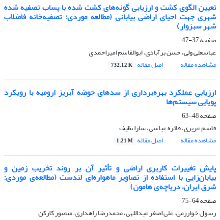
تعیین الگوی کشت و ارزیابی گونه‌های کشت شده با پساب تصفیه شده
شهری جهت احیای اراضی بیابانی (مطالعه موردی: تصفیه‌خانه فاضلاب
شهر سبزوار)
صفحه
37-47
عباسعلی ولی، حسن برآبادی، ابوالقاسم امیراحمدی
مشاهده مقاله
اصل مقاله
732.12 K
ارزیابی عملکرد بهره‌برداری از سدهای حوضه آبریز ارومیه با رویکرد
پویایی سیستم‌ها
صفحه
48-63
قاسم عزیزی، فائزه عباسی، سارا نظیف
مشاهده مقاله
اصل مقاله
1.21 M
پایش تغییرات کاربری اراضی و تأثیر آن بر روند تخریب زمین و
بیابان‌زایی با استفاده از تصاویر ماهواره‌ای لندست (مطالعه‌ی موردی:
شرق ایران، دریاچه‌ی هامون)
صفحه
64-75
رسول خوارزمی، علی اصغر عبداللهی، محمدرضا راهداری، منصور کارکن