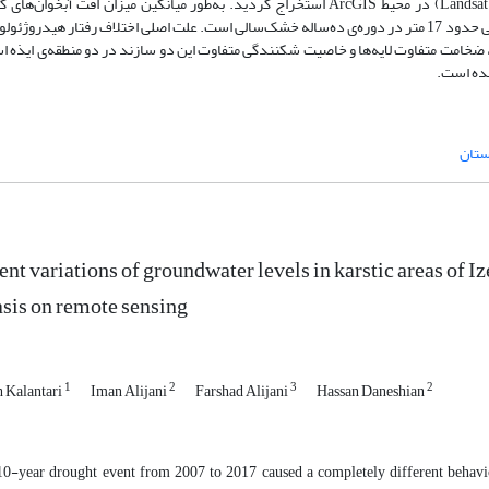
موتور جستجوی تصاویر ماهواره‌ای Bing (تصویر ماهواره‌ای Landsat 8) در محیط ArcGIS استخراج گردید. به‌طور میانگین میزان افت آبخ
شاویش و تنوش ایذه برابر با 129.1 متر و در تاقدیس گورپی لالی حدود 17 متر در دوره‌ی ده‌ساله خشک‌سالی است. علت اصلی اختلاف رفتار هیدرو
، ضخامت متفاوت لایه‌ها و خاصیت شکنندگی متفاوت این دو سازند در دو منطقه‌ی ایذه 
شده است.
تان
ent variations of groundwater levels in karstic areas of Iz
sis on remote sensing
1
2
3
2
h Kalantari
Iman Alijani
Farshad Alijani
Hassan Daneshian
0-year drought event from 2007 to 2017 caused a completely different behavio