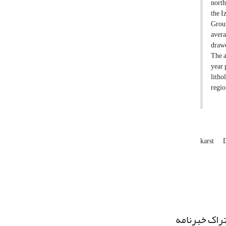
north
the I
Groun
avera
drawd
The a
year 
litho
regio
karst
راک خبرنامه