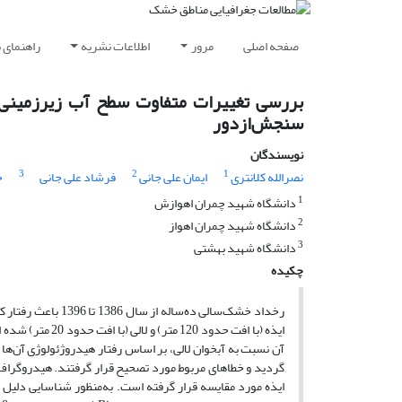
صفحه اصلی
مرور
اطلاعات نشریه
راهنمای 
بررسی تغییرات متفاوت سطح آب زیرزمینی در
سنجش‌ازدور
نویسندگان
3
2
1
نصرالله کلانتری
ایمان علی جانی
فرشاد علی جانی
ح
1
دانشگاه شهید چمران اهوازش
2
دانشگاه شهید چمران اهواز
3
دانشگاه شهید بهشتی
چکیده
رخداد خشک‌سالی ده‌
ایذه (با افت حدو
آن نسبت به آبخوان لالی، بر اساس رفتار هیدروژئولوژی آن‌ها
گردید و خطاهای مربوط مورد تصحیح قرار گرفتند. هیدروگراف ع
ایذه مورد مقایسه قرار گرفته است. به‌منظور شناسایی دلیل ا