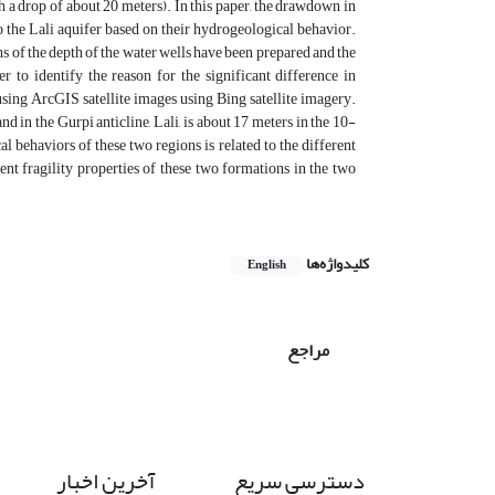
 a drop of about 20 meters). In this paper, the drawdown in
to the Lali aquifer based on their hydrogeological behavior.
 of the depth of the water wells have been prepared and the
to identify the reason for the significant difference in
sing ArcGIS satellite images using Bing satellite imagery.
 in the Gurpi anticline, Lali, is about 17 meters in the 10-
 behaviors of these two regions is related to the different
rent fragility properties of these two formations in the two
کلیدواژه‌ها
English
مراجع
دسترسی سریع
آخرین اخبار