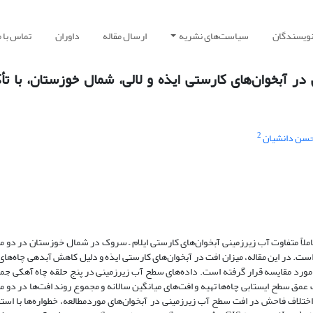
نویسندگان
سیاست‌های نشریه
ارسال مقاله
داوران
تماس با م
 آبخوان‌های کارستی ایذه و لالی، شمال خوزستان، با تأک
2
سن دانشیان
ساله از سال 1386 تا 1396 باعث رفتار کاملاً متفاوت آب زیرزمینی آبخوان‌های کارستی ایلام – سروک در شمال خوزستان در دو
د 120 متر) و لالی (با افت حدود 20 متر) شده است. در این مقاله، میزان افت در آبخوان‌های کارستی ایذه و دلیل کاهش آبدهی چاه
 مورد مقایسه قرار گرفته است. داده‌های سطح آب زیرزمینی در پنج حلقه چاه آهکی جم
مق سطح ایستابی چاه‌ها تهیه و افت‌های میانگین سالانه و مجموع روند افت‌ها در دو م
ختلاف فاحش در افت سطح آب زیرزمینی در آبخوان‌های موردمطالعه، خطواره‌ها با استف