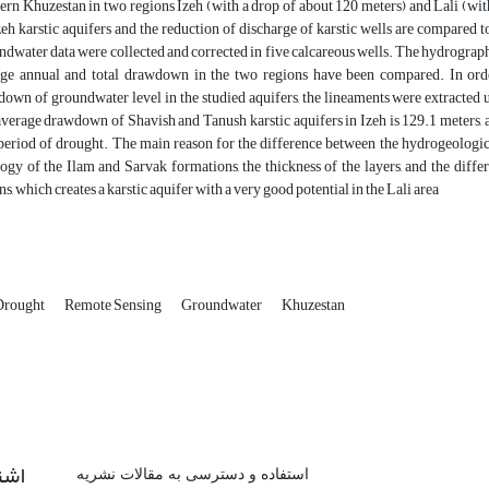
ern Khuzestan in two regions Izeh (with a drop of about 120 meters) and Lali (with
zeh karstic aquifers and the reduction of discharge of karstic wells are compared 
dwater data were collected and corrected in five calcareous wells. The hydrographs
ge annual and total drawdown in the two regions have been compared. In order 
own of groundwater level in the studied aquifers, the lineaments were extracted u
verage drawdown of Shavish and Tanush karstic aquifers in Izeh is 129.1 meters, and
period of drought. The main reason for the difference between the hydrogeological
logy of the Ilam and Sarvak formations, the thickness of the layers, and the diffe
ns, which creates a karstic aquifer with a very good potential in the Lali area
Drought
Remote Sensing
Groundwater
Khuzestan
اشت
استفاده و دسترسی به مقالات نشریه