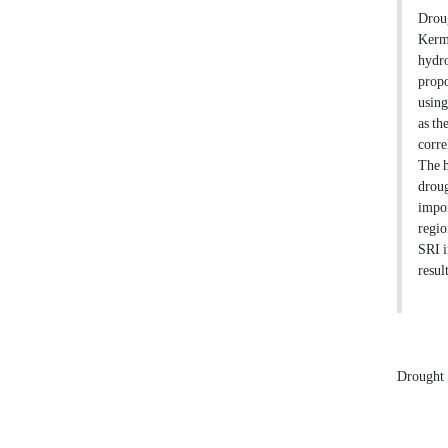
Droug
Kerma
hydro
propo
using
as th
corre
The h
droug
impor
regio
SRI i
resul
Drought