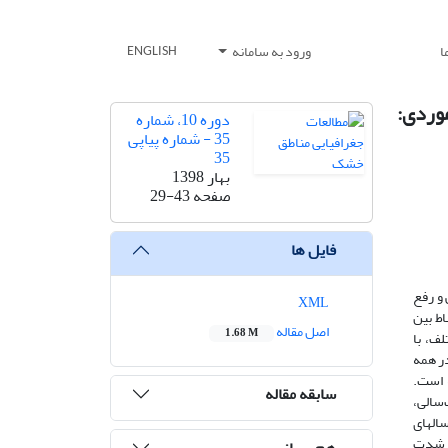
ا
ورود به سامانه
ENGLISH
وردی:
دوره 10، شماره
35 - شماره پیاپی
35
بهار 1398
صفحه
29-43
فایل ها
و رفع
XML
 سپس ارتباط بین
اصل مقاله
1.68 M
ف، با
ر همه
ایش یافته و بیشترین ارتباط بین این دو نوع خشک‌سالی، در دوره 48 ماهه است.
سابقه مقاله
سالی،
ه ترتیب در سالهای
1367 و 1387 رخ داده است. خشک‌سالی هواشناسی در ابتدای دوره مطالعه تأثیر زیادی روی خشک‌سالی‌های هیدرولوژیکی نداشته؛ ولی از سال 1383 شدت
هم رسانی