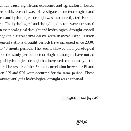
hich cause significant economic and agricultural losses.
se of this research was to investigate the meteorological and
al and hydrological drought was also investigated. For this
ted. The hydrological and drought indicators were measured
een meteorological drought and hydrological drought, as well
ng with different time delays, were analyzed using Pearson
gical stations, drought periods have increased since 2000.
 to 48 month periods. The results showed that hydrological
 of the study period, meteorological droughts have not an
ty of hydrological drought has increased continuously in the
me. The results of the Pearson correlation between SPI and
ween SPI and SRI were occurred for the same period. These
d consequently, the hydrological drought was happened
کلیدواژه‌ها
English
مراجع