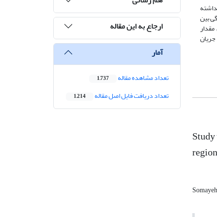
د یکسانی نداشته
وع 11 مورد با ضریب همبستگی بین
ارجاع به این مقاله
و 4 ماهه، در 9 ایستگاه بیشترین مقدار
هش جریان
آمار
تعداد مشاهده مقاله
1,737
تعداد دریافت فایل اصل مقاله
1,214
Study 
region
Somayeh