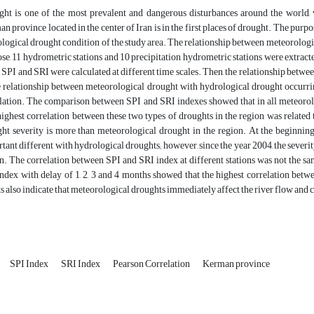
ht is one of the most prevalent and dangerous disturbances around the world, w
n province located in the center of Iran is in the first places of drought. The purpo
logical drought condition of the study area. The relationship between meteorologic
se, 11 hydrometric stations and 10 precipitation hydrometric stations were extrac
 SPI and SRI were calculated at different time scales. Then, the relationship betw
e relationship between meteorological drought with hydrological drought occurri
lation. The comparison between SPI and SRI indexes showed that in all meteorolo
ighest correlation between these two types of droughts in the region was related
ht severity is more than meteorological drought in the region. At the beginning
tant different with hydrological droughts; however, since the year 2004, the severi
n. The correlation between SPI and SRI index at different stations was not the sa
ndex with delay of 1, 2, 3 and 4 months showed that the highest correlation bet
ts also indicate that meteorological droughts immediately affect the river flow an
SPI Index
SRI Index
Pearson Correlation
Kerman province