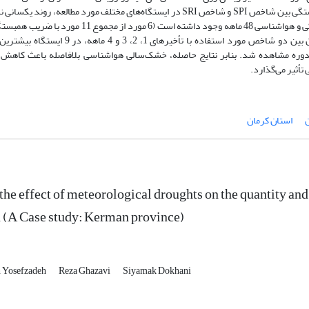
خشک‌سالی هیدرولوژیکی در منطقه افزایش یافته است. همبستگی بین شاخص SPI و شاخص SRI در ایستگاه‌های مختلف مورد مطالعه، رون
و بیشترین معنی‌داری بین شاخص‌های خشک‌سالی هیدرولوژیکی و هواشناسی 48 ماهه وجود داشته است (6 مورد از مجم
53/0 تا 872/0). بر اساس نتایج حاصل از همبستگی پیرسون بین دو شاخص مورد استفاده با تأخیرهای 1، 2، 3 
ین شاخص SPI هر دوره با شاخص SRI همان دوره مشاهده شد. بنابر نتایج حاصله، خشک‌سالی هواشناسی بلافاصله باعث کا
أثیر می‌گذارد.
استان کرمان
the effect of meteorological droughts on the quantity and 
 (A Case study: Kerman province)
 Yosefzadeh
Reza Ghazavi
Siyamak Dokhani