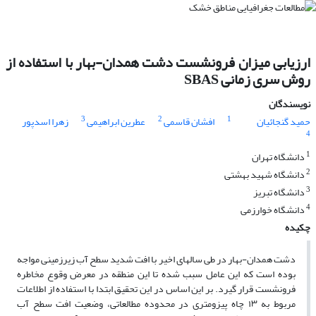
ارزیابی میزان فرونشست دشت همدان-بهار با استفاده از
روش سری زمانی SBAS
نویسندگان
3
2
1
حمید گنجائیان
افشان قاسمی
عطرین ابراهیمی
زهرا اسدپور
4
1
دانشگاه تهران
2
دانشگاه شهید بهشتی
3
دانشگاه تبریز
4
دانشگاه خوارزمی
چکیده
دشت همدان-بهار در طی سال­های اخیر با افت شدید سطح آب زیرزمینی مواجه
بوده است که این عامل سبب شده تا این منطقه در معرض وقوع مخاطره
فرونشست قرار گیرد. بر این اساس در این تحقیق ابتدا با استفاده از اطلاعات
مربوط به ۱۳ چاه پیزومتری در محدوده مطالعاتی، وضعیت افت سطح آب