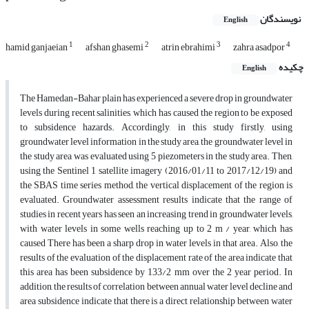
نویسندگان
English
1
2
3
4
hamid ganjaeian
afshan ghasemi
atrin ebrahimi
zahra asadpor
چکیده
English
The Hamedan-Bahar plain has experienced a severe drop in groundwater
levels during recent salinities, which has caused the region to be exposed
to subsidence hazards. Accordingly, in this study firstly, using
groundwater level information in the study area, the groundwater level in
the study area was evaluated using 5 piezometers in the study area. Then,
using the Sentinel 1 satellite imagery (2016/01/11 to 2017/12/19) and
the SBAS time series method, the vertical displacement of the region is
evaluated. Groundwater assessment results indicate that the range of
studies in recent years has seen an increasing trend in groundwater levels,
with water levels in some wells reaching up to 2 m / year, which has
caused There has been a sharp drop in water levels in that area. Also, the
results of the evaluation of the displacement rate of the area indicate that
this area has been subsidence by 133/2 mm over the 2 year period. In
addition, the results of correlation between annual water level decline and
area subsidence indicate that there is a direct relationship between water