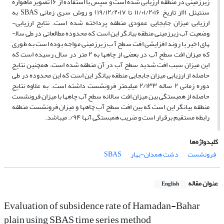
زیرزمینی در منطقه ارزیابی شده است و سپس با استفاده از ۱۶ تصویر ماهواره
سنتینل ۱­(از تاریخ ۱۱/۰۱/۲۰۱۶ تا ۱۹/۱۲/۲۰۱۷) و روش سری زمانی SBAS به
ارزیابی میزان جابجایی عمودی منطقه پرداخته شده است. نتایج ارزیابی­
وضعیت آب زیرزمینی منطقه بیانگر این است که محدوده مطالعاتی در طی سال­
های اخیر با روند افزایشی افت سطح آب زیرزمینی مواجه بوده است به طوری
که میزان افت سطح آب در بعضی از چاه­ها به ۲ متر در سال رسیده است که
این میزان سبب افت شدید سطح آب در آن منطقه شده است. همچنین نتایج
حاصله از ارزیابی میزان جابجایی منطقه بیانگر این است که این محدوده در طی
دوره زمانی ۲ ساله ۲/۱۳۳ میلی­متر فرونشست داشته است. به علاوه نتایج
حاصله از همبستگی بین میزان افت سالانه سطح آب چاه­ها با میزان فرونشست
منطقه بیانگر این است که بین افت سطح آب چاه­ها و میزان فرونشست منطقه
رابطه مستقیم برقرار است و ضریب همبستگی آن­ها ۹۴/. می­باشد.
کلیدواژه‌ها
فرونشست
دشت همدان-بهار
SBAS
عنوان مقاله
English
Evaluation of subsidence rate of Hamadan-Bahar
plain using SBAS time series method