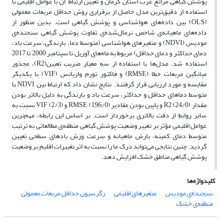
پوشش گیاهی مراتع غرب استان کرمان و تعیین ارتباط آن با عوامل اقلیمی با
استفاده از دقیق‌ترین مدل حاصل از برقراری روش حداقل مربعات معمولی
(OLS) بین داده‌های هواشناسی و پوشش گیاهی است. بدین منظور از
داده‌های ماهیانه‌ی شاخص نرمال‌شده‌ی تفاوت پوشش گیاهی سنجنده‌ی
مودیس (NDVI) و متغیرهای هواشناسی (متوسط دما، بارندگی، سرعت باد،
دمای حداکثر و دمای حداقل) مربوط به ماه‌های آوریل تا سپتامبر 2000 تا 2017
استفاده شد. مدل‌ها با استفاده از سه معیار ضریب تعیین(R2)، مجذور
میانگین مربعات خطا (RMSE) و فاکتور تورم واریانس (VIF) با یکدیگر
مقایسه و مورد ارزیابی قرار گرفتند. نتایج نشان داد که ارتباط بین NDVI با
متوسط دماهای حداقل و حداکثر، سرعت باد و بارندگی به دلیل بالاتر بودن
مقدار R2 (24/0) و پایین بودن مقادیر RMSE (196/0) و VIF (2/3) نسبت به
سایر روابط از دقت بالاتری برخوردار است. بر اساس این رابطه، مهم‌ترین
عوامل اقلیمی مؤثر بر تغییر وضعیت پوشش گیاهی منطقه‌ی مطالعاتی به ترتیب
متوسط دمای کمینه‌، بارش ماهیانه و سرعت وزش بادهای سطحی تعیین
گردید. چنین نتایجی می‌تواند درک ما را نسبت به اثر تغییرات اقلیم بر وضعیت
پوشش گیاهی مناطق خشک افزایش دهد.
کلیدواژه‌ها
سنجنده‌ی مودیس
متغیرهای اقلیمی
رگرسیون حداقل مربعات معمولی
منطقه‌ی خشک