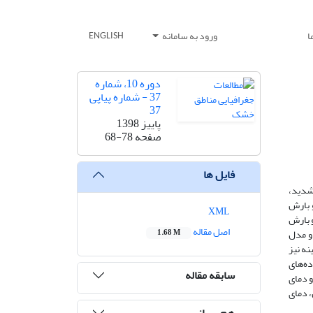
ا
ورود به سامانه
ENGLISH
دوره 10، شماره
37 - شماره پیاپی
37
پاییز 1398
صفحه
68-78
فایل ها
 شدید،
یشینه و بارش
XML
ی بیشینه و بارش
اصل مقاله
 شد و با نتایج ایستگاه سینوپتیک بیرجند مقایسه گردید. نتایج نشان داد که مدل‌ NorESM1-M به دلیل دارا بودن مقدار RMSE برابر 091/0 و مدل
1.68 M
مینه نیز
‌ترین شباهت را به داده‌های
سابقه مقاله
و دمای
 قطعیت مدل‌های GCM، متغیرهای بارش، دمای
هم رسانی