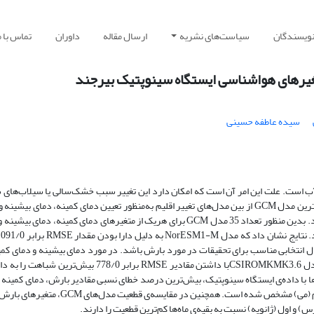
نویسندگان
سیاست‌های نشریه
ارسال مقاله
داوران
تماس با م
تغیرهای هواشناسی ایستگاه سینوپتیک بیرجند
سیده عاطفه حسینی
به آب است. علت این امر آن است که امکان دارد این تغییر سبب خشک‌سالی یا سیلاب‌های
کوتاه و طولانی‌مدت در آینده شود. در این تحقیق سعی شد بهترین مدل GCM از بین مدل‌های تغییر اقلیم به‌منظور تعیین دمای کمینه، دمای ب
برای ایستگاه سینوپتیک بیرجند در دوره‌های آتی مشخص شود. بدین منظور تعداد 35 مدل GCM برای هریک از متغیرهای دمای کمینه، دما
تعیین
ودن مقدار PBIAS پایین می‌تواند مدل انتخابی مناسب برای تحقیقات در مورد بارش باشد. در مورد دمای بیشینه و دمای ک
به ترتیب مدلGISS-E2-R با مقدار RMSE برابر 664/0 و مدل CSIROMKMK3.6با داشتن مقادیر RMSE برابر 778/0 بیش
ا با داده‌‌ی ایستگاه سینوپتیک، بیش‌ترین درصد خطای نسبی مقادیر بارش، دمای کمینه 
بیشینه به ترتیب برای ماه‌های اول (ژانویه)، دوم (فوریه) و پنجم (می) مشخص شده است. همچنین در مقایسه‌ی
) و اول (ژانویه) نسبت به بقیه‌ی ماه‌ها کم‌ترین قطعیت را دارند.