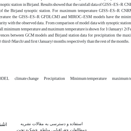
ynoptic station in Birjand. Results showed that the rainfall data of GISS-ES-
 of the Birjand synoptic station. For maximum temperature, GISS-ES-R,
erature, the GISS-ES-R, GFDLCM3 and MIROC-ESM models have the minimum e
arity with the observed data. From comparison of model data with synoptic station 
all, minimum temperature and maximum temperature is shown for 1(January), 2(Fe
rences between GCM models and Birjand station data for precipitation, the ma
, third (March) and first (January) months, respectively, than the rest of the months.
ODEL
climate change
Precipitation
Minimum temperature
maximum t
اشت
استفاده و دسترسی به مقالات نشریه
«مطالعات جغرافیایی مناطق خشک» تحت