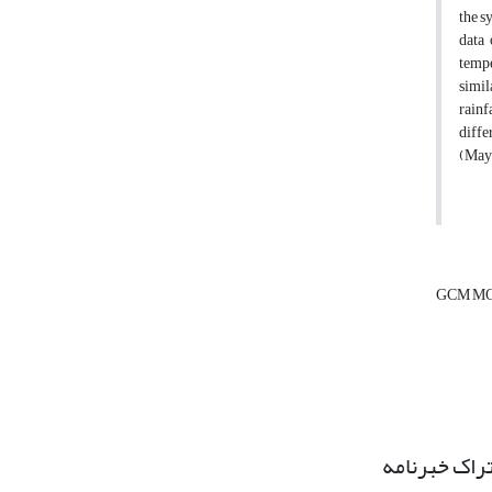
the s
data
temp
simil
rainf
diffe
(May)
GCM M
راک خبرنامه