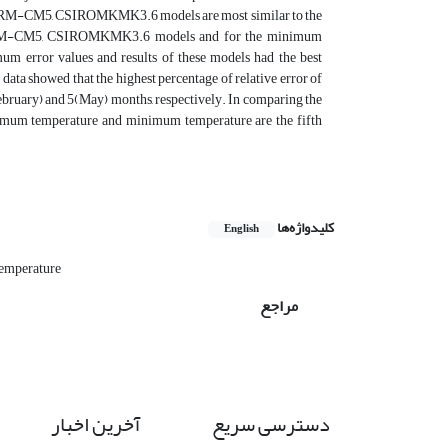
R, CNRM-CM5, CSIROMKMK3.6 models are most similar to the
 CNRM-CM5, CSIROMKMK3.6 models and for the minimum
rror values and results of these models had the best
data showed that the highest percentage of relative error of
bruary) and 5(May) months, respectively. In comparing the
ximum temperature and minimum temperature are the fifth
کلیدواژه‌ها
English
emperature
مراجع
دسترسی سریع
آخرین اخبار