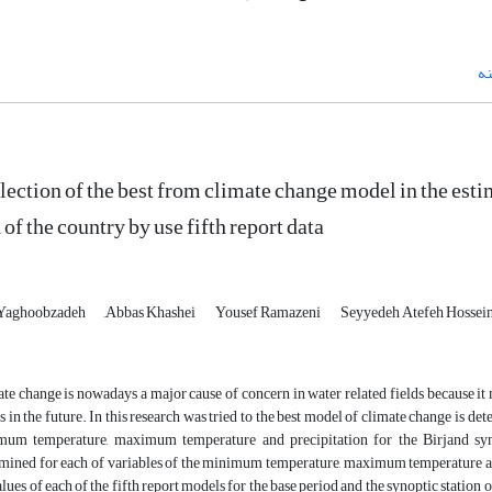
نه
lection of the best from climate change model in the esti
 of the country by use fifth report data
 Yaghoobzadeh
َAbbas Khashei
Yousef Ramazeni
Seyyedeh Atefeh Hossein
te change is nowadays a major cause of concern in water related fields because it
s in the future. In this research was tried to the best model of climate change is 
mum temperature, maximum temperature and precipitation for the Birjand syn
mined for each of variables of the minimum temperature, maximum temperature and p
alues ​​of each of the fifth report models for the base period and the synoptic stati