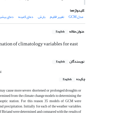
کلیدواژه‌ها
مدل GCM
تغییر اقلیم
بارش
دمای کمینه
دمای بیشی
عنوان مقاله
English
mation of climatology variables for east
نویسندگان
English
i
چکیده
English
 may cause more severe, shortened or prolonged droughts or
determined from the climate change models to determining the
optic station. For this reason, 35 models of GCM were
recipitation. Initially, for each of the weather variables,
on of Birjand were determined and compared with the results of