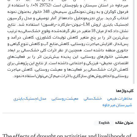
میرجاوه در استان سیستان و بلوچستان است (29752 N=). با استفاده از
فرمول کوکران و به روش نمونه‌گیری سهمیه‌ای، 348 خانوار به‌عنوان نمونه
انتخاب گردید. برای تجزیه‌وتحلیل داده‌ها از آمار توصیفی و مدل رگرسیون
لجستیک باینری (روش LM-نیوتن-مارکارد-رافسون) استفاده شد. نتایج
نشان داد که از میان 18 متغیر در نظر گرفته‌شده، وقوع خشک‌سالی به ترتیب
بیش‌ترین اثر را بر پنج متغیر کاهش تولیدات کشاورزی، کاهش درآمد و
پس‌انداز، افزایش مهاجرت روستایی، کاهش منابع آب و کاهش تنوع گیاهی و
جانوری منطقه داشته است. همچنین از نظر اثرات کلی خشک‌سالی بر ابعاد
معیشتی خانوارهای روستایی، این پدیده بیش‌ترین اثر را بر فعالیت‌های
اقتصادی، محیطی- فیزیکی و اجتماعی داشته است. از نتایج این پژوهش برای
کاهش اثرات خشک‌سالی بر فعالیت‌ها و معیشت روستایی، کاهش مهاجرت
روستایی و انجام روش‌های سازگاری با اثرات مهم آن می‌توان استفاده نمود.
کلیدواژه‌ها
مخاطرات طبیعی
خشک‌سالی
معیشت روستایی
مدل لجستیک باینری
شهرستان میرجاوه
عنوان مقاله
English
The effects of drought on activities and livelihoods of