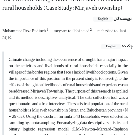
rural households (Case Study: Mirjaveh township)
نویسندگان
English
1
2
Mohammad Reza Pudineh
meysam toulabi nejad
mehrshad toulabi
1
nejad
چکیده
English
Climate change, including the occurrence of drought, has a major impact
on the activities and livelihoods of rural households, especially in the
villages of the border regions that face a lack of livelihood options. Given
the importance of this position in the present study is to investigate the
effects of drought on livelihoods of rural households and experiences can
be addressed Mirjaveh Township. The purpose of this research is applied
and its method is descriptive-analytical. The data collection tool was a
questionnaire and a free interview. The statistical population of the rural
households is Mirjaveh township in Sistan and Baluchestan province (N
= 29752). Using the Cochran formula, 348 households were selected as
sampling by quota sampling. For analyzing data, descriptive statistics and
binary logistic regression model (LM-Newton-Marcard-Raphson