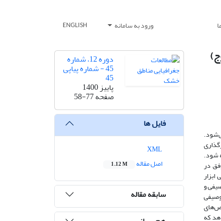
ا
ورود به سامانه
ENGLISH
ج)
دوره 12، شماره
45 - شماره پیاپی
45
پاییز 1400
صفحه
58-77
فایل ها
ی‌شود.
رگذاری
XML
ه شود.
اصل مقاله
فق در
1.12 M
اند. روایی ابزار
 آمار توصیفی و
سابقه مقاله
 توصیفی
ین را به‌عنوان شاخص‌های
دهد که
هم رسانی