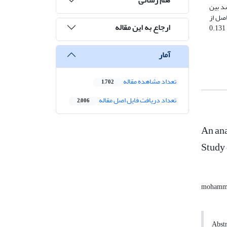
ص شد بین
صل از
ارجاع به این مقاله
تحلیل مسیر شاخص فردی با ضریب تأثیر 0.334 و در مرتبه‌ی بعد شاخص آموزش و پژوهش با ضریب تأثیر 0.238 و شاخص اقتصادی با ضریب تأثیر 0.131
آمار
تعداد مشاهده مقاله
1,702
تعداد دریافت فایل اصل مقاله
2,006
An ana
Study 
mohammad
Abstr