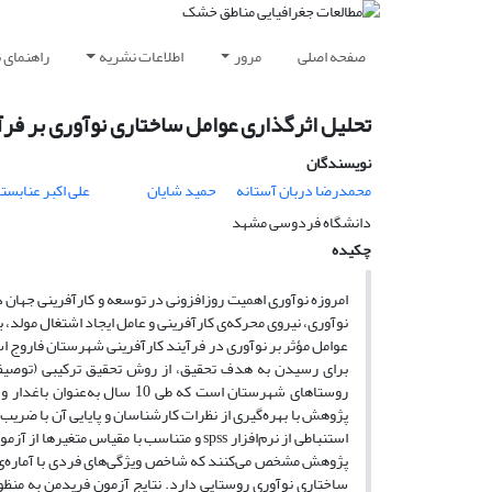
صفحه اصلی
مرور
اطلاعات نشریه
راهنمای 
تحلیل اثرگذاری عوامل ساختاری نوآوری بر فرآ
نویسندگان
محمدرضا دربان آستانه
حمید شایان
علی اکبر عنابستا
دانشگاه فردوسی مشهد
چکیده
امروزه نوآوری اهمیت روزافزونی در توسعه‌ و کارآفرینی جهان
نوآوری، نیروی محرکه‌ی کارآفرینی و عامل ایجاد اشتغال مولد، 
عوامل مؤثر بر نوآوری در فرآیند کارآفرینی شهرستان فاروج ا
برای رسیدن به هدف تحقیق، از روش تحقیق ترکیبی (توصیفی-ت
استنباطی از نرم‌افزار spss و متناسب با م
ساختاری نوآوری روستایی دارد. نتایج آزمون فریدمن به‌ منظو