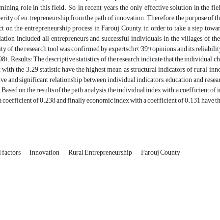
mining role in this field. So, in recent years, the only effective solution in the
erity of en.trepreneurship from the path of innovation. Therefore, the purpose of this
t on the entrepreneurship process in Farouj County, in order to take a step towar
ation included all entrepreneurs and successful individuals in the villages of 
ity of the research tool was confirmed by expertschr('39') opinions and its reliabil
98). Results: The descriptive statistics of the research indicate that the individual c
 with the 3.29 statistic have the highest mean as structural indicators of rural inn
ive and significant relationship between individual indicators, education and resea
. Based on the results of the path analysis, the individual index with a coefficient o
a coefficient of 0.238 and finally economic index with a coefficient of 0.131 have 
l factors
Innovation
Rural Entrepreneurship
Farouj County