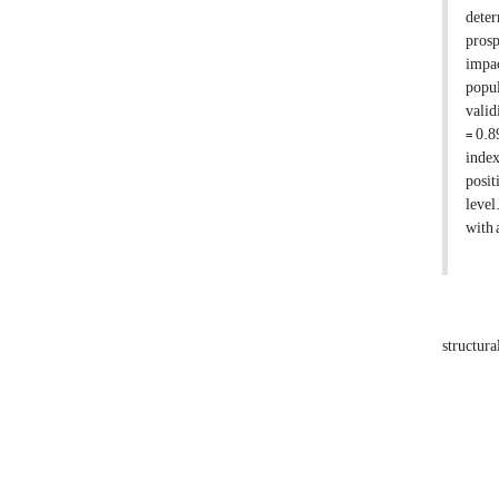
deter
prosp
impac
popul
valid
= 0.8
index
posit
level
with 
structura