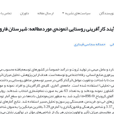
نویسندگان
سیاست‌های نشریه
ارسال مقاله
داوران
تماس با م
یند کارآفرینی روستایی (نمونه‌ی موردمطالعه: شهرستان فارو
نی
حمداله سجاسی قیداری
 دارد و عامل مهمی در تولید ثروت و درآمد خصوصاً در کشورهای توسعه‌یافته محسوب م
بهره‌وری منابع انسانی، رفاه اجتماعی و توسعه‌ است. هدف از این پژوهش، تحلیل میزان اث
ست تا با شناخت و تقویت عوامل اثرگذار گامی در مسیر توسعه‌ی مناطق روستایی برداشت
حلیلی) استفاده شده است. جامعه‌ی آماری، کلیه‌ی کارآفرینان و افراد نمونه و مو
روستاهای شهرستان است که طی 10 سال به‌عنوان باغدار و کشاورز نمونه بوده‌اند و به تعداد 63 نفر به صورت تمام‌شماری انتخاب شده‌
پژوهش با بهره‌گیری از نظرات کارشناسان و پایایی آن با ضریب آلفای کرونباخ (898/0=α) تأیید شد. به ‌منظور تجزیه‌‌و‌تحلیل داده‌ها در دو سطح
قیاس متغیرها از آزمون‌های خی دو، فریدمن، همبستگی پیرسون و تحلیل مسیر استفاده شد. نتایج آمارهای
پژوهش مشخص می‌کنند که شاخص ویژگی‌های فردی با آماره‌ی 3.37 و شاخص فرهنگی و قانون‌گذاری با آماره‌ی 3.29 بالاترین میانگ
ر مقایسه‌ی میزان تأثیر و اولویت‌بندی هر یک از شاخص‌‌های مؤثر در نوآوری نشان می‌