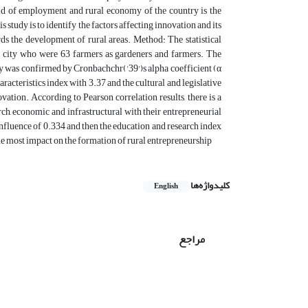
 field of employment and rural economy of the country is the
 study is to identify the factors affecting innovation and its
ds the development of rural areas. Method: The statistical
the city who were 63 farmers as gardeners and farmers. The
ity was confirmed by Cronbachchr('39')s alpha coefficient (α
haracteristics index with 3.37 and the cultural and legislative
ovation. According to Pearson correlation results, there is a
rch, economic and infrastructural with their entrepreneurial
f influence of 0.334 and then the education and research index
the most impact on the formation of rural entrepreneurship
کلیدواژه‌ها
English
مراجع