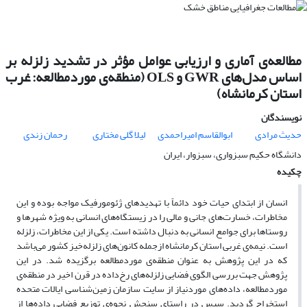
مطالعه‌ی آماری و ارزیابی عوامل مؤثر در تشدید زلزله بر
اساس مدل‌های GWR و OLS (منطقه‌ی موردمطالعه: غرب
استان کرمانشاه)
نویسندگان
حدیث مرادی
ابوالقاسم امیراحمدی
لیلا گلی مختاری
رحمان زندی
دانشگاه حکیم سبزواری، سبزوار، ایران
چکیده
انسان از ابتدای حیات خود دائماً با تهدیدهای ژئومورفیک مواجه بوده و این
مخاطرات، خسارت‌های جانی و مالی را در زیستگاه‌های انسانی به ویژه شهرها و
روستاها برای جوامع انسانی به دنبال داشته است. یکی از این مخاطرات، زلزله
است. نیمه‌ی غربی استان کرمانشاه ازجمله کانون‌های زلزله‌خیز کشور می‌باشد
که در این پژوهش به عنوان منطقه‌ی موردمطالعه برگزیده شد. در این
پژوهش جهت بررسی الگوی فضایی زلزله‌های رخ‌داده در قرن اخیر در منطقه‌ی
موردمطالعه، داده‌های موردنیاز از سایت سازمان زمین‌شناسی ایالات متحده
استخراج گردید. سپس در راستای سنجش نحوه‌ی توزیع فضایی داده‌ها از