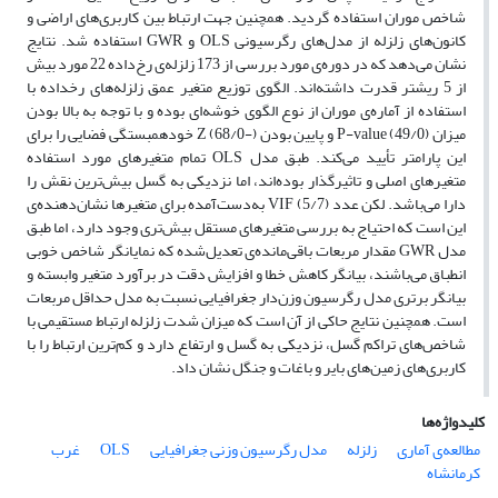
شاخص موران استفاده گردید. همچنین جهت ارتباط بین کاربری‌های اراضی و
کانون‌های زلزله از مدل‌های رگرسیونی OLS و GWR استفاده شد. نتایج
نشان می‌دهد که در دوره‌ی مورد بررسی از 173 زلزله‌ی رخ‌داده 22 مورد بیش
از 5 ریشتر قدرت داشته‌اند. الگوی توزیع متغیر عمق زلزله‌های رخداده با
استفاده از آماره‌ی موران از نوع الگوی خوشه‌ای بوده و با توجه به بالا بودن
میزان P-value (49/0) و پایین بودن Z (68/0-) خودهمبستگی فضایی را برای
این پارامتر تأیید می‌کند. طبق مدل OLS تمام متغیرهای مورد استفاده
متغیرهای اصلی و تاثیرگذار بوده‌اند، اما نزدیکی به گسل بیش‌ترین نقش را
دارا می‌باشد. لکن عدد VIF (5/7) به‌‌دست‌آمده برای متغیرها نشان‌دهنده‌ی
این است که احتیاج به بررسی متغیرهای مستقل بیش‌تری وجود دارد، اما طبق
مدل GWR مقدار مربعات باقی‌مانده‌ی تعدیل‌شده که نمایانگر شاخص خوبی
انطباق می‌باشند، بیانگر کاهش خطا و افزایش دقت در برآورد متغیر وابسته و
بیانگر برتری مدل رگرسیون وزن‌دار جغرافیایی نسبت به مدل حداقل مربعات
است. همچنین نتایج حاکی از آن است که میزان شدت زلزله ارتباط مستقیمی ‌با
شاخص‌های تراکم گسل، نزدیکی به گسل و ارتفاع دارد و کم‌ترین ارتباط را با
کاربری‌های زمین‌های بایر و باغات و جنگل نشان داد.
کلیدواژه‌ها
مطالعه‌ی آماری
زلزله
مدل رگرسیون وزنی جغرافیایی
OLS
غرب
کرمانشاه