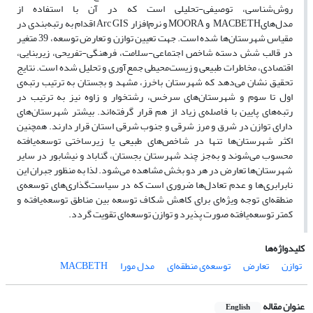
روش‌شناسی، توصیفی-تحلیلی است که در آن با استفاده از
مدل‌هایMACBETH و MOORA و نرم‌افزار Arc GIS اقدام به رتبه‌بندی در
مقیاس شهرستان‌ها شده است. جهت تعیین ‌توازن و تعارض‌ توسعه، 39 متغیر
در قالب شش دسته شاخص اجتماعی-سلامت، فرهنگی-تفریحی، زیربنایی،
اقتصادی، مخاطرات طبیعی و زیست‌محیطی جمع‌آوری و تحلیل شده است. نتایج
تحقیق نشان می‌دهد که شهرستان باخرز، مشهد و بجستان به ترتیب رتبه‌ی
اول تا سوم و شهرستان‌های سرخس، رشتخوار و زاوه نیز به ترتیب در
رتبه‌های پایین با فاصله‌ی زیاد از هم قرار گرفته‌اند. بیشتر شهرستان‌های
دارای توازن در شرق و مرز شرقی و جنوب شرقی استان قرار دارند. همچنین
اکثر شهرستان‌ها تنها در شاخص‌های طبیعی یا زیرساختی توسعه‌یافته
محسوب می‌شوند و به‌جز چند شهرستان بجستان، گناباد و نیشابور در سایر
شهرستان‌ها تعارض در هر دو بخش مشاهده می‌شود. لذا به منظور جبران این
نابرابری‌ها و عدم تعادل‌ها ضروری است که در سیاست‌گذاری‌های توسعه‌ی
منطقه‌ای توجه ویژه‌ای برای کاهش شکاف توسعه بین مناطق توسعه‌یافته و
کمتر توسعه‌یافته صورت پذیرد و توازن توسعه‌ای تقویت گردد.
کلیدواژه‌ها
توازن
تعارض
توسعه‌ی منطقه‌ای
مدل مورا
MACBETH
عنوان مقاله
English