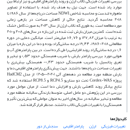
بررسی تغییرات فیزیکی تالاب ارژن و روند پارامترهای اقلیمی و نیز ارتباط بین
موارد یاد شده است. جهت نیل به هدف یاد شده، با استفاده از تصاویر
ماهواره لندست و محاسبه شاخص NDWI مساحت دریاچه‌­ها از سال ۱۹۸۶ تا
۲۰۱۸ محاسبه گردید. نتایج حاکی از کاهش مساحت در بازه­ی زمانی
موردمطالعه است. به طوری که تالاب ارژن از سال ۲۰۱۳ به صورت کامل خشک
شده است. کمترین میزان بارش ثبت شده در این بازه در سال­‌های ۲۰۰۸ و ۲۰۱۰
به ترتیب با میزان ۱۲۷
۸۲ و ۱۰۶
۷۶ میلی‌متر است. میانگین دمایی در دوره
/
/
مطالعاتی ۲۰۱۸-۱۹۸۶، ۱۹
۴۴ درجه سانتی‌گراد بوده و دما در این بازه با میزان
/
۰
۶ درجه سانتی‌گراد روند افزایشی را طی کرده است. در بین پارامترهای آب و
/
هوایی مورد بررسی پارامتر بارش با ضریب همبستگی حدود ۰
۵۳ و تبخیر و
/
تعرق پتانسیل با ضریب همبستگی حدود ۰
۴۳- همبستگی بیش‌تری با
/
تغییرات مساحت دریاچه‌­ها داشتند. جهت پیش‌­نگری پارامترهای اقلیمی دما و
بارش منطقه مورد مطالعه در دهه‌­های آتی (۲۰۲۰-۲۰۵۰) از مدل HadCM2
پروژه Cordex-WAS تحت دو سناریو RCP4.5 و RCP8.5 استفاده شد که
نتایج بیانگر روند کاهشی بارش و افزایش دما است. از میان عوامل مورد
بررسی در این پژوهش دو عامل اصلی، متوسط بارندگی سالیانه منطقه مورد
مطالعه و تبخیر سالیانه در سال­‌های اخیر به عنوان عواملی که بیش‌ترین تأثیر و
همبستگی را با تغییرات فیزیکی تالاب داشتند، مدنظر قرار گرفته شد.
کلیدواژه‌ها
تغییرات فیزیکی
ارژن
پارامتر اقلیمی
سنجش از دور