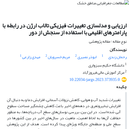
ارزیابی و مدلسازی تغییرات فیزیکی تالاب ارژن در رابطه با
پارامترهای اقلیمی با استفاده از سنجش از دور
نوع مقاله : مقاله پژوهشی
نویسندگان
1
2
2
1
رحمان زندی
ابوذر نصیری
مریم خسرویان
مهدی زارعی
1
دانشگاه حکیم سبزواری
2
مرکز آموزش عالی فیروزآباد
10.22034/jargs.2023.373935.0
چکیده
تغییرات شدید آب و هوایی، کاهش نزولات آسمانی، افزایش دما و به دنبال آن
افزایش تبخیروتعرق در دهه­‌های اخیر باعث کاهش چشمگیر مساحت سطوح
آبی شده است. در این بین، بررسی نوسان­‌های سطح آب دریاچه­‌ها، به منظور
حفاظت آن‌ها به لحاظ اهمیت، ماهیت در سال­‌های اخیر در بین کشورها در
سطح ملی و منطقه­‌ای جایگاه ویژه‌­ای پیدا کرده است. هدف از این پژوهش