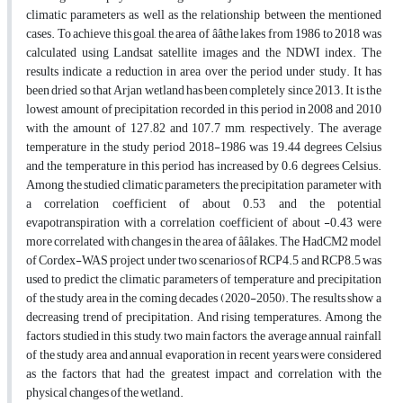
climatic parameters as well as the relationship between the mentioned
cases. To achieve this goal, the area of ââthe lakes from 1986 to 2018 was
calculated using Landsat satellite images and the NDWI index. The
results indicate a reduction in area over the period under study. It has
been dried so that Arjan wetland has been completely since 2013. It is the
lowest amount of precipitation recorded in this period in 2008 and 2010
with the amount of 127.82 and 107.7 mm, respectively. The average
temperature in the study period 2018-1986 was 19.44 degrees Celsius
and the temperature in this period has increased by 0.6 degrees Celsius.
Among the studied climatic parameters, the precipitation parameter with
a correlation coefficient of about 0.53 and the potential
evapotranspiration with a correlation coefficient of about -0.43 were
more correlated with changes in the area of ââlakes. The HadCM2 model
of Cordex-WAS project under two scenarios of RCP4.5 and RCP8.5 was
used to predict the climatic parameters of temperature and precipitation
of the study area in the coming decades (2020-2050). The results show a
decreasing trend of precipitation. And rising temperatures. Among the
factors studied in this study, two main factors, the average annual rainfall
of the study area and annual evaporation in recent years were considered
as the factors that had the greatest impact and correlation with the
physical changes of the wetland.