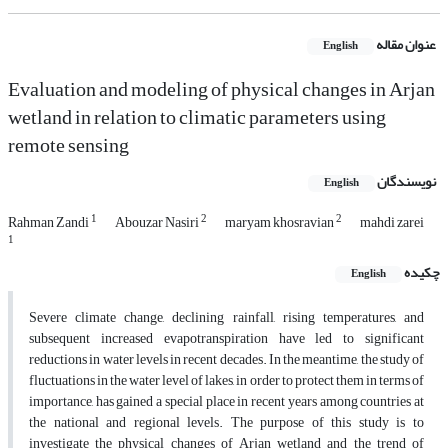
عنوان مقاله
English
Evaluation and modeling of physical changes in Arjan
wetland in relation to climatic parameters using
remote sensing
نویسندگان
English
1
2
2
Rahman Zandi
Abouzar Nasiri
maryam khosravian
mahdi zarei
1
چکیده
English
Severe climate change, declining rainfall, rising temperatures, and
subsequent increased evapotranspiration have led to significant
reductions in water levels in recent decades. In the meantime, the study of
fluctuations in the water level of lakes, in order to protect them in terms of
importance, has gained a special place in recent years among countries at
the national and regional levels. The purpose of this study is to
investigate the physical changes of Arjan wetland and the trend of