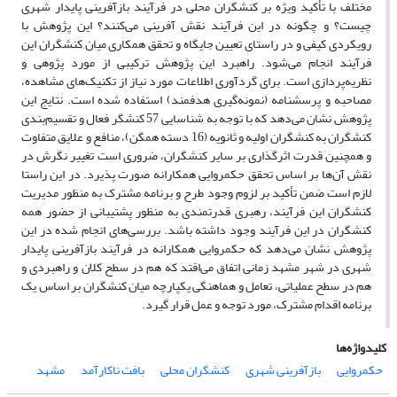
مختلف با تأکید ویژه بر کنشگران محلی در فرآیند بازآفرینی پایدار شهری
چیست؟ و چگونه در این فرآیند نقش آفرینی می‌کنند؟ این پژوهش با
رویکردی کیفی و در راستای تعیین جایگاه و تحقق همکاری میان کنشگران این
فرآیند انجام می‌شود. راهبرد این پژوهش ترکیبی از مورد پژوهی و
نظریه‌پردازی است. برای گردآوری اطلاعات مورد نیاز از تکنیک‌های مشاهده،
مصاحبه و پرسشنامه (نمونه‌گیری هدفمند) استفاده شده است. نتایج این
پژوهش نشان می‌دهد که با توجه به شناسایی 57 کنشگر فعال و تقسیم‌بندی
کنشگران به کنشگران اولیه و ثانویه (16 دسته همگن)، منافع و علایق متفاوت
و همچنین قدرت اثرگذاری بر سایر کنشگران، ضروری است تغییر نگرش در
نقش آن‌ها بر اساس تحقق حکمروایی همکارانه صورت پذیرد. در این راستا
لازم است ضمن تأکید بر لزوم وجود طرح و برنامه مشترک به منظور مدیریت
کنشگران این فرآیند، رهبری قدرتمندی به منظور پشتیبانی از حضور همه
کنشگران در این فرآیند وجود داشته باشد. بررسی‌های انجام شده در این
پژوهش نشان می‌دهد که حکمروایی همکارانه در فرآیند بازآفرینی پایدار
شهری در شهر مشهد زمانی اتفاق می‌افتد که هم در سطح کلان و راهبردی و
هم در سطح عملیاتی، تعامل و هماهنگی یکپارچه میان کنشگران بر اساس یک
برنامه اقدام مشترک، مورد توجه و عمل قرار گیرد.
کلیدواژه‌ها
حکمروایی
بازآفرینی شهری
کنشگران محلی
بافت ناکارآمد
مشهد