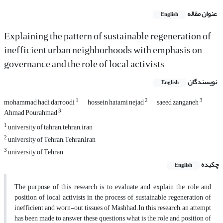
عنوان مقاله
English
Explaining the pattern of sustainable regeneration of
inefficient urban neighborhoods with emphasis on
governance and the role of local activists
نویسندگان
English
1
2
3
mohammad hadi darroodi
hossein hatami nejad
saeed zanganeh
3
Ahmad Pourahmad
1
university of tahran, tehran, iran
2
university of Tehran, Tehran,iran
3
university of Tehran
چکیده
English
The purpose of this research is to evaluate and explain the role and
position of local activists in the process of sustainable regeneration of
inefficient and worn-out tissues of Mashhad.In this research, an attempt
has been made to answer these questions, what is the role and position of