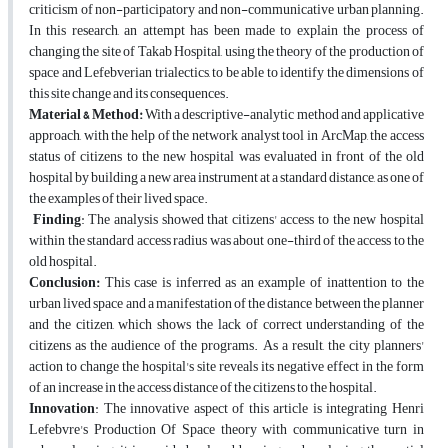
criticism of non-participatory and non-communicative urban planning.
In this research, an attempt has been made to explain the process of
changing the site of Takab Hospital, using the theory of the production of
space and Lefebverian trialectics, to be able to identify the dimensions of
this site change and its consequences.
Material & Method:
With a descriptive-analytic method and applicative
approach, with the help of the network analyst tool in ArcMap, the access
status of citizens to the new hospital was evaluated in front of the old
hospital by building a new area instrument at a standard distance, as one of
the examples of their lived space.
Finding
: The analysis showed that citizens' access to the new hospital
within the standard access radius was about one-third of the access to the
old hospital.
Conclusion:
This case is inferred as an example of inattention to the
urban lived space and a manifestation of the distance between the planner
and the citizen, which shows the lack of correct understanding of the
citizens as the audience of the programs. As a result, the city planners'
action to change the hospital's site reveals its negative effect in the form
of an increase in the access distance of the citizens to the hospital.
Innovation
: The innovative aspect of this article is integrating Henri
Lefebvre's Production Of Space theory with communicative turn in