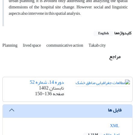
urban planning; it is avoided only addressing and analyzing the spatial
dimensions of the hospital site change. However, social and linguistic
aspects also intervene in this spatial analysis.
کلیدواژه‌ها
English
Planning
lived space
communicative action
Takab city
مراجع
دوره 14، شماره 52
تابستان 1402
صفحه
150-136
فایل ها
XML
اصل مقاله