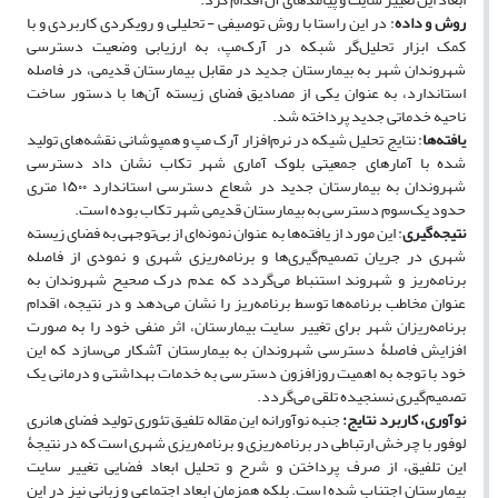
روش و داده
: در این راستا با روش توصیفی - تحلیلی و رویکردی کاربردی و با
کمک ابزار تحلیل‌گر شبکه در آرک‌مپ، به ارزیابی وضعیت دسترسی
شهروندان شهر به بیمارستان جدید در مقابل بیمارستان قدیمی، در فاصله
استاندارد، به عنوان یکی از مصادیق فضای زیسته آن‌ها با دستور ساخت
ناحیه خدماتی جدید پرداخته شد.
یافته‌ها
: نتایج تحلیل شیکه در نرم‌افزار آرک مپ و همپوشانی نقشه‌های تولید
شده با آمارهای جمعیتی بلوک آماری شهر تکاب نشان داد دسترسی
شهروندان به بیمارستان جدید در شعاع دسترسی استاندارد ۱۵۰۰ متری
حدود یک‌سوم دسترسی به بیمارستان قدیمی شهر تکاب بوده است.
نتیجه‌گیری
: این مورد از یافته‌ها به عنوان نمونه‌ای از بی‌توجهی به فضای زیسته
شهری در جریان تصمیم‌گیری‌ها و برنامه‌ریزی شهری و نمودی از فاصله
برنامه‌ریز و شهروند استنباط می‌گردد که عدم درک صحیح شهروندان به
عنوان مخاطب برنامه‌ها توسط برنامه‌ریز را نشان می‌دهد و در نتیجه، اقدام
برنامه‌ریزان شهر برای تغییر سایت بیمارستان، اثر منفی خود را به صورت
افزایش فاصلۀ دسترسی شهروندان به بیمارستان آَشکار می‌سازد که این
خود با توجه به اهمیت روزافزون دسترسی به خدمات بهداشتی و درمانی یک
تصمیم‌گیری نسنجیده تلقی می‌گردد.
نوآوری، کاربرد نتایج:
جنبه نوآورانه این مقاله تلفیق تئوری تولید فضای هانری
لوفور با چرخش ارتباطی در برنامه‌ریزی و برنامه‌ریزی شهری است که در نتیجۀ
این تلفیق، از صرف پرداختن و شرح و تحلیل ابعاد فضایی تغییر سایت
بیمارستان اجتناب شده است. بلکه همزمان ابعاد اجتماعی و زبانی نیز در این