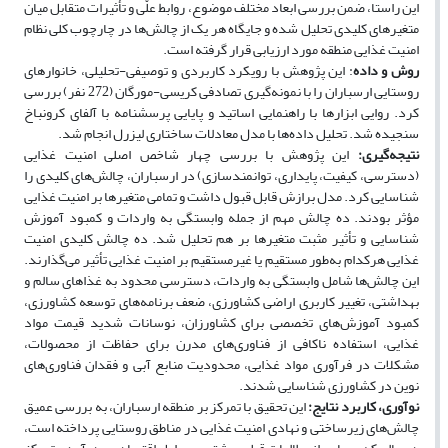
این راستا، ضمن بررسی ابعاد مختلف موضوع، روابط علّی و تأثیرات متقابل میان
متغیرهای کلیدی تحلیل شده و جایگاه هر یک از چالش‌ها در چارچوب کلی نظام
امنیت غذایی منطقه مورد ارزیابی قرار گرفته است.
روش و داده
: این پژوهش با رویکرد کاربردی و توصیفی-تحلیلی، خانوارهای
روستایی ارسباران را با نمونه‌گیری تصادفی کریسی-مورگان (272 نفر) بررسی
کرد. روایی ابزارها با راهنمایی اساتید و پایایی پرسشنامه با آلفای کرونباخ
سنجیده شد. تحلیل داده‌ها با مدل معادلات ساختاری لیزرل انجام شد.
نتیجه‌گیری:
این پژوهش با بررسی چهار شاخص اصلی امنیت غذایی
(دسترسی، کیفیت، پایداری، توانمندسازی) در ارسباران، چالش‌های کلیدی را
شناسایی کرد. مدل برازش قابل ‌قبول داشت و تمامی متغیرها بر امنیت غذایی
مؤثر بودند. ده چالش مهم از جمله وابستگی به واردات و کمبود آموزش
شناسایی و تأثیر مثبت متغیرها بر هم تحلیل شد. ده چالش کلیدی امنیت
غذایی هرکدام به‌طور مستقیم یا غیرمستقیم بر امنیت غذایی تأثیر می‌گذارند.
این چالش‌ها شامل وابستگی به واردات، دسترسی محدود به غذاهای سالم و
بهداشتی، تغییر کاربری اراضی کشاورزی، ضعف برنامه‌های توسعه کشاورزی،
کمبود آموزش‌های تخصصی برای کشاورزان، نوسانات شدید قیمت مواد
غذایی، استفاده ناکافی از فناوری‌های مدرن برای حفاظت از محصولات،
مشکلات در فرآوری مواد غذایی، محدودیت منابع آبی و فقدان فناوری‌های
نوین در کشاورزی
شناسایی شدند.
نوآوری، کاربرد نتایج:
این تحقیق با تمرکز بر منطقه ارسباران، به بررسی عمیق
چالش‌های زیرساختی و نهادی امنیت غذایی در مناطق روستایی پرداخته است،