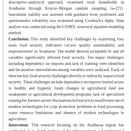
descriptive-analytical approach, examined rural households in
Arasbaran through Krejcie-Morgan random sampling (n=272).
Instrument validity was assessed with guidance from professors, and
questionnaire reliability was evaluated using Cronbach's alpha. Data
analysis was conducted using the LISREL structural equation modeling
method.
Conclusion:
This study identified key challenges by examining four
main food security indicators (access, quality, sustainability, and
empowerment) in Arasbaran. The model showed acceptable fit, and all
variables significantly affected food security. Ten major challenges,
including dependency on imports and lack of training, were identified
and the positive interrelations among variables were analyzed. Each of
these ten key food security challenges directly or indirectly impacts food
security. These challenges include dependency on imports, limited access
to healthy and hygienic foods, changes in agricultural land use,
weaknesses in agricultural development programs, lack of specialized
training for farmers, severe fluctuations in food prices, insufficient use of
modern technologies for crop protection, problems in food processing,
water resource limitations, and absence of modern technologies in
agriculture.
Innovation:
This research, focusing on the Arasbaran region, has