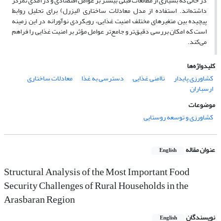
در حالی ‌که بسیاری از مطالعات قبلی بیشتر بر عوامل اقتصادی و درآمدی تمرکز
داشته‌اند
.
استفاده از مدل معادلات ساختاری (لیزرل) برای تحلیل روابط
پیچیده بین متغیرهای مختلف امنیت غذایی، رویکردی نوآورانه در این زمینه
است که امکان بررسی دقیق‌تر و جامع‌تر عوامل مؤثر بر امنیت غذایی را فراهم
می‌کند.
کلیدواژه‌ها
کشاورزی پایدار
ناامنی غذایی
دسترسی به غذا
معادلات ساختاری
ارسباران
موضوعات
کشاورزی و توسعه روستایی
عنوان مقاله
English
Structural Analysis of the Most Important Food
Security Challenges of Rural Households in the
Arasbaran Region
نویسندگان
English