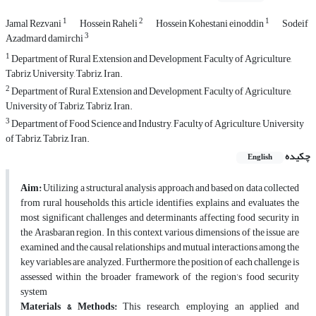
1
2
1
Jamal Rezvani
Hossein Raheli
Hossein Kohestani einoddin
Sodeif
3
Azadmard damirchi
1
Department of Rural Extension and Development, Faculty of Agriculture,
Tabriz University, Tabriz, Iran.
2
Department of Rural Extension and Development, Faculty of Agriculture,
University of Tabriz, Tabriz, Iran.
3
Department of Food Science and Industry, Faculty of Agriculture, University
of Tabriz, Tabriz, Iran.
چکیده
English
Aim:
Utilizing a structural analysis approach and based on data collected
from rural households, this article identifies, explains, and evaluates the
most significant challenges and determinants affecting food security in
the Arasbaran region. In this context, various dimensions of the issue are
examined, and the causal relationships and mutual interactions among the
key variables are analyzed. Furthermore, the position of each challenge is
assessed within the broader framework of the region’s food security
system
Materials & Methods:
This research, employing an applied and