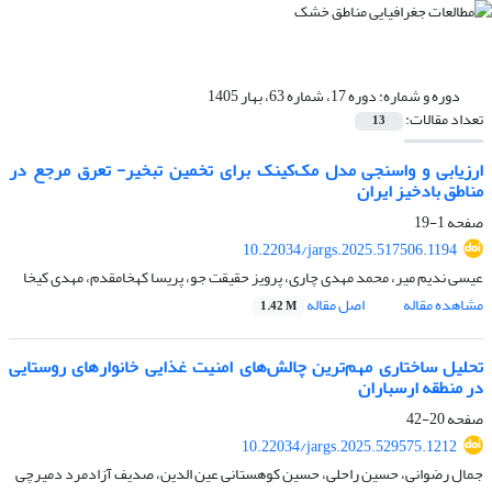
دوره و شماره:
دوره 17، شماره 63، بهار 1405
تعداد مقالات:
13
ارزیابی و واسنجی مدل مک‌کینک برای تخمین تبخیر- تعرق مرجع در
مناطق بادخیز ایران
صفحه
1-19
10.22034/jargs.2025.517506.1194
عیسی ندیم میر، محمد مهدی چاری، پرویز حقیقت جو، پریسا کهخامقدم، مهدی کیخا
مشاهده مقاله
اصل مقاله
1.42 M
تحلیل ساختاری مهم‌ترین چالش‌های امنیت غذایی خانوارهای روستایی
در منطقه ارسباران
صفحه
20-42
10.22034/jargs.2025.529575.1212
جمال رضوانی، حسین راحلی، حسین کوهستانی عین الدین، صدیف آزادمرد دمیرچی