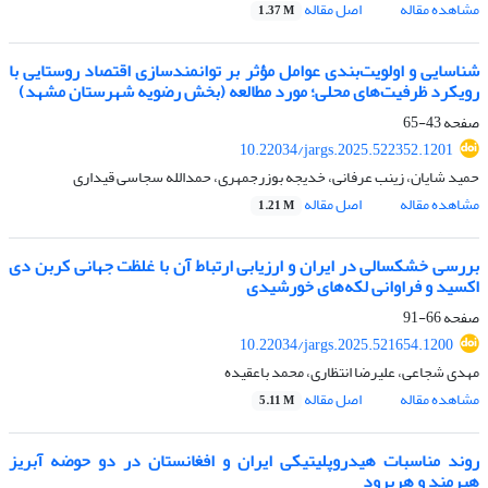
مشاهده مقاله
اصل مقاله
1.37 M
شناسایی و اولویت‌بندی عوامل مؤثر بر توانمندسازی اقتصاد روستایی با
رویکرد ظرفیت‌های محلی؛ مورد مطالعه (بخش رضویه شهرستان مشهد)
صفحه
43-65
10.22034/jargs.2025.522352.1201
حمید شایان، زینب عرفانی، خدیجه بوزرجمهری، حمدالله سجاسی قیداری
مشاهده مقاله
اصل مقاله
1.21 M
بررسی خشکسالی در ایران و ارزیابی ارتباط آن‌ با غلظت جهانی کربن دی
اکسید و فراوانی لکه‌های خورشیدی
صفحه
66-91
10.22034/jargs.2025.521654.1200
مهدی شجاعی، علیرضا انتظاری، محمد باعقیده
مشاهده مقاله
اصل مقاله
5.11 M
روند مناسبات هیدروپلیتیکی ایران و افغانستان در دو حوضه آبریز
هیرمند و هریرود