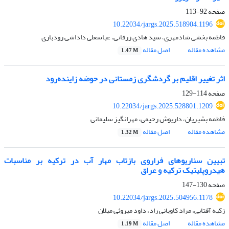
صفحه
92-113
10.22034/jargs.2025.518904.1196
فاطمه بخشی شادمهری، سید هادی زرقانی، عباسعلی داداشی رودباری
مشاهده مقاله
اصل مقاله
1.47 M
اثر تغییر اقلیم بر گردشگری زمستانی در حوضه زاینده‌رود
صفحه
114-129
10.22034/jargs.2025.528801.1209
فاطمه بشیریان، داریوش رحیمی، مهرانگیز سلیمانی
مشاهده مقاله
اصل مقاله
1.32 M
تبیین سناریوهای فراروی بازتاب مهار آب در ترکیه بر مناسبات
هیدروپلیتیک ترکیه و عراق
صفحه
130-147
10.22034/jargs.2025.504956.1178
زکیه آفتابی، مراد کاویانی راد، داود میروئی میلان
مشاهده مقاله
اصل مقاله
1.19 M