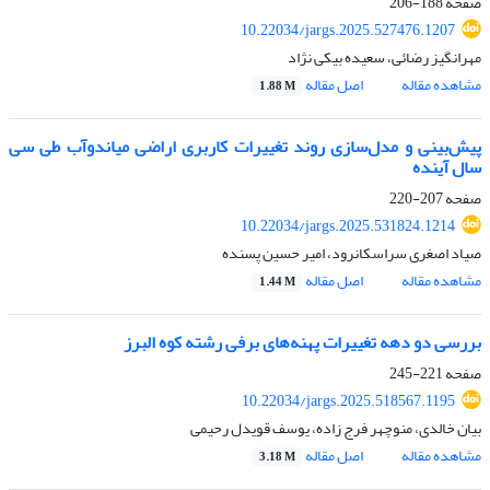
صفحه
188-206
10.22034/jargs.2025.527476.1207
مهرانگیز رضائی، سعیده بیکی نژاد
مشاهده مقاله
اصل مقاله
1.88 M
پیش‌بینی و مدل‌سازی روند تغییرات کاربری اراضی میاندوآب طی سی
سال آینده
صفحه
207-220
10.22034/jargs.2025.531824.1214
صیاد اصغری سراسکانرود، امیر حسین پسنده
مشاهده مقاله
اصل مقاله
1.44 M
بررسی دو دهه تغییرات پهنه‌های برفی رشته کوه البرز
صفحه
221-245
10.22034/jargs.2025.518567.1195
بیان خالدی، منوچهر فرج زاده، یوسف قویدل رحیمی
مشاهده مقاله
اصل مقاله
3.18 M