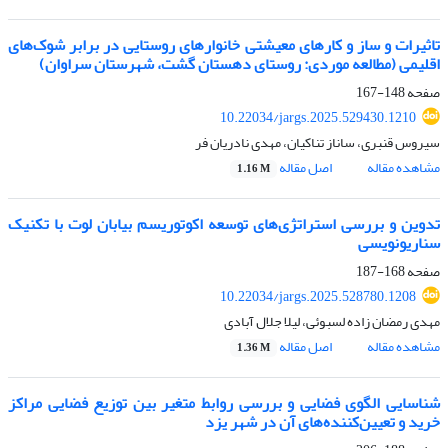
تاثیرات و ساز و کارهای معیشتی خانوارهای روستایی در برابر شوک‌های
اقلیمی (مطالعه موردی: روستای دهستان گشت، شهرستان سراوان)
صفحه
148-167
10.22034/jargs.2025.529430.1210
سیروس قنبری، ساناز تناکیان، مهدی نادریان فر
مشاهده مقاله
اصل مقاله
1.16 M
تدوین و بررسی استراتژی‌های توسعه اکوتوریسم بیابان لوت با تکنیک
سناریونویسی
صفحه
168-187
10.22034/jargs.2025.528780.1208
مهدی رمضان زاده لسبوئی، لیلا جلال آبادی
مشاهده مقاله
اصل مقاله
1.36 M
شناسایی الگوی فضایی و بررسی روابط متغیر بین توزیع فضایی مراکز
خرید و تعیین‌کننده‌های آن در شهر یزد