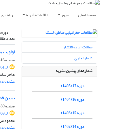
صفحه اصلی
مرور
اطلاعات نشریه
راهنمای 
دوره و
تعداد مقال
مقالات آماده انتشار
اولویت بن
شماره جاری
صفحه
16-1
961.0
شماره‌های پیشین نشریه
هاجر سادات
مشاهده مق
دوره 17 (1405)
تبیین فض
دوره 16 (1404)
صفحه
39-17
دوره 15 (1403)
969.0
محمود مراد
دوره 14 (1402)
مشاهده مق