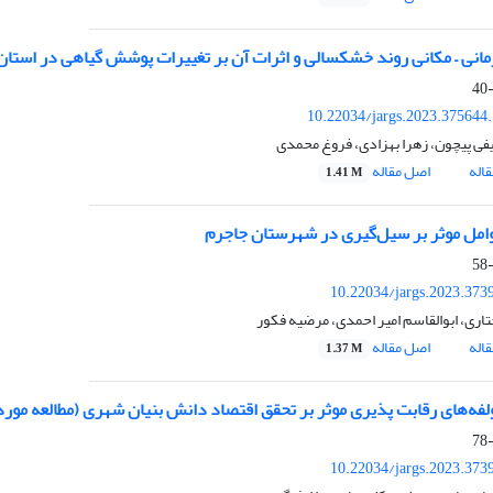
زمانی – مکانی روند خشکسالی و اثرات آن بر تغییرات پوشش گیاهی در استا
10.22034/jargs.2023.375644
ی پیچون، زهرا بهزادی، فروغ محمدی
اله
اصل مقاله
1.41 M
امل موثر بر سیل‌گیری در شهرستان جاجرم
10.22034/jargs.2023.373
ختاری، ابوالقاسم امیر احمدی، مرضیه فکور
اله
اصل مقاله
1.37 M
لفه‌های رقابت پذیری موثر بر تحقق اقتصاد دانش بنیان شهری (مطالعه مور
10.22034/jargs.2023.373