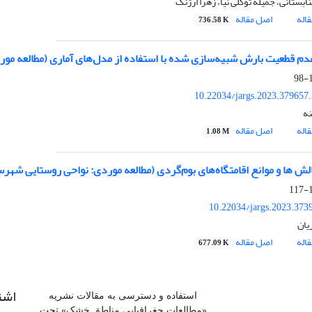
نابستانی، جمیله توکلی نیا، زهرا ارژنگ
اله
اصل مقاله
736.58 K
عدم قطعیت بارش شبیه‌سازی شده با استفاده از مدل‌های آماری (مطالعه مور
1
10.22034/jargs.2023.379657
نه
اله
اصل مقاله
1.08 M
لش ها و موانع اقامتگاه‌های بوم‌گردی (مطالعه موردی: نواحی روستایی شهرست
1
10.22034/jargs.2023.373
یان
اله
اصل مقاله
677.09 K
اشت
استفاده و دسترسی به مقالات نشریه
«مطالعات جغرافیایی مناطق خشک» تحت