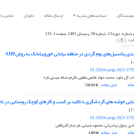
نویسندگان
سیاست‌های نشریه
ارسال مقاله
داوران
تماس با م
 شماره:
دوره 13، شماره 50، زمستان 1401، صفحه 1-135
ات:
7
دی پتانسیل‌های بوم گردی در منظقه بیابانی خوروبیابانک به روشAHP
10.22034/jargs.2023.373
 آل داود، محمد جواد قانعی بافقی، اکرم نشاط، مهدی تازه
اله
اصل مقاله
726.95 K
ایی خوشه های گردشگری با تاکید بر کسب و کارهای کوچک روستایی در ن
10.22034/jargs.2023.373
ی، بتول بهادرانی، محمود ضیایی، فرحناز اکبراقلی
اله
اصل مقاله
1.09 M